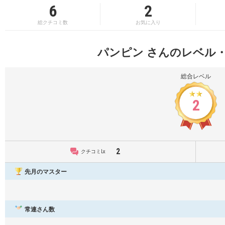
6
2
総クチコミ数
お気に入り
パンピン さんのレベル
総合レベル
2
2
クチコミLv.
先月のマスター
常連さん数