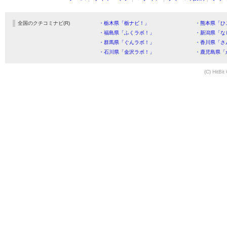
全国のクチコミナビ(R)
・栃木県「栃ナビ！」
・熊本県「ひ
・福島県「ふくラボ！」
・新潟県「な
・群馬県「ぐんラボ！」
・香川県「さ
・石川県「金沢ラボ！」
・鹿児島県「
(C) HitBit