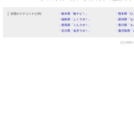
全国のクチコミナビ(R)
・栃木県「栃ナビ！」
・熊本県「ひ
・福島県「ふくラボ！」
・新潟県「な
・群馬県「ぐんラボ！」
・香川県「さ
・石川県「金沢ラボ！」
・鹿児島県「
(C) HitBit