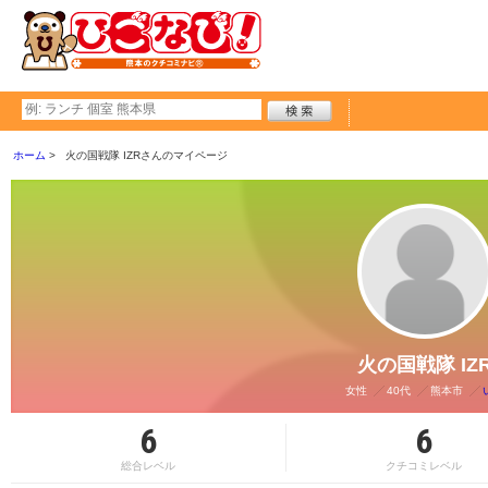
ホーム
火の国戦隊 IZRさんのマイページ
火の国戦隊 IZ
女性
40代
熊本市
6
6
総合レベル
クチコミレベル