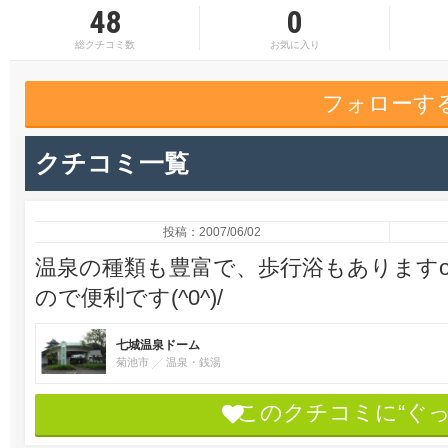
48
0
総クチコミ数
お気に入り
フォローす
クチコミ一覧
投稿：2007/06/02
温泉の種類も豊富で、歩行浴もありますo(
ので便利です(^0^)/
七城温泉ドーム
菊池市
温泉・銭湯
このクチコミに“ぐ