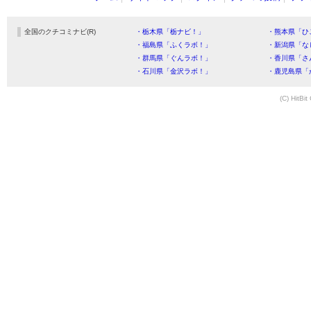
全国のクチコミナビ(R)
・栃木県「栃ナビ！」
・熊本県「ひ
・福島県「ふくラボ！」
・新潟県「な
・群馬県「ぐんラボ！」
・香川県「さ
・石川県「金沢ラボ！」
・鹿児島県「
(C) HitBit