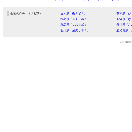
全国のクチコミナビ(R)
・栃木県「栃ナビ！」
・熊本県「ひ
・福島県「ふくラボ！」
・新潟県「な
・群馬県「ぐんラボ！」
・香川県「さ
・石川県「金沢ラボ！」
・鹿児島県「
(C) HitBit