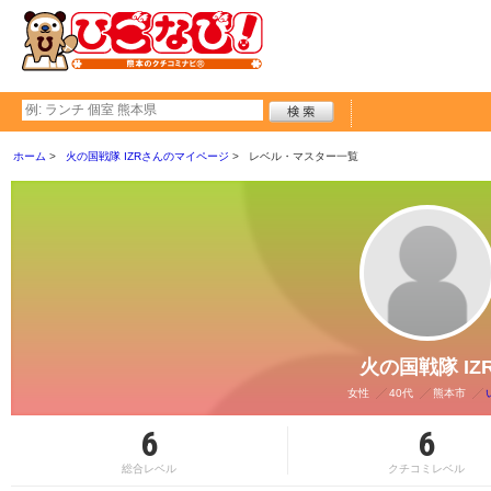
ホーム
火の国戦隊 IZRさんのマイページ
レベル・マスター一覧
火の国戦隊 IZ
女性
40代
熊本市
6
6
総合レベル
クチコミレベル