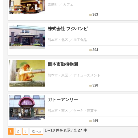
嘉島町
カフェ
363
株式会社 フジバンビ
熊本市・北区
加工食品
304
熊本市動植物園
熊本市・東区
アミューズメント
320
ガトーアンリー
熊本市・南区
ケーキ・洋菓子
469
1～10
件を表示 / 全
27
件
1
2
3
次へ»