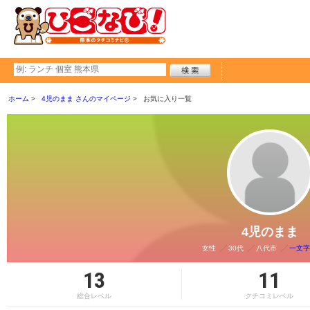
ホーム
4児のまま さんのマイページ
お気に入り一覧
4児のまま
女性
30代
八代市
一文字
13
11
総合レベル
クチコミレベル