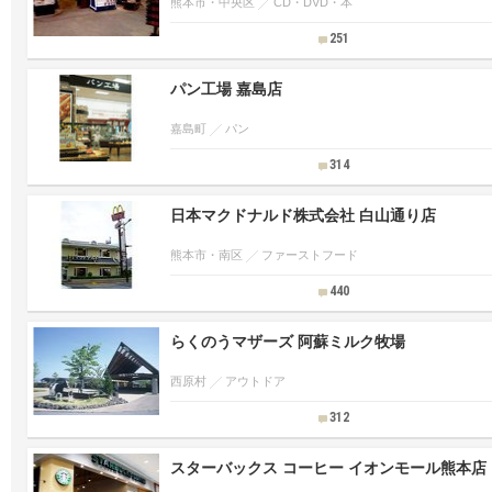
熊本市・中央区
CD・DVD・本
251
パン工場 嘉島店
嘉島町
パン
314
日本マクドナルド株式会社 白山通り店
熊本市・南区
ファーストフード
440
らくのうマザーズ 阿蘇ミルク牧場
西原村
アウトドア
312
スターバックス コーヒー イオンモール熊本店