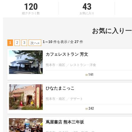
120
43
総クチコミ数
お気に入り
お気に入り一
1～10
件を表示 / 全
27
件
1
2
3
次へ»
カフェレストラン 芳文
熊本市・南区
レストラン・洋食
161
ひなたまこっこ
熊本市・南区
デザート
242
蔦屋書店 熊本三年坂