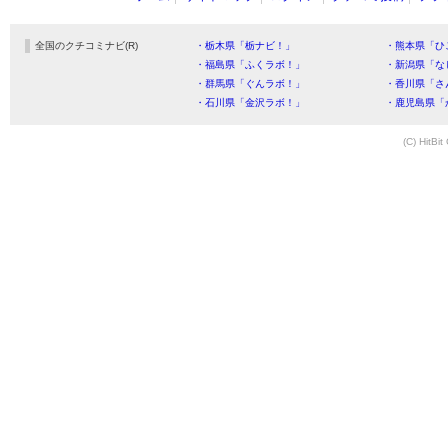
全国のクチコミナビ(R)
・栃木県「栃ナビ！」
・熊本県「ひ
・福島県「ふくラボ！」
・新潟県「な
・群馬県「ぐんラボ！」
・香川県「さ
・石川県「金沢ラボ！」
・鹿児島県「
(C) HitBit