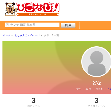
ホーム
どなさんのマイページ
クチコミ一覧
どな
女性
40代
熊本市
ヒ
3
3
総合レベル
クチコミレベル