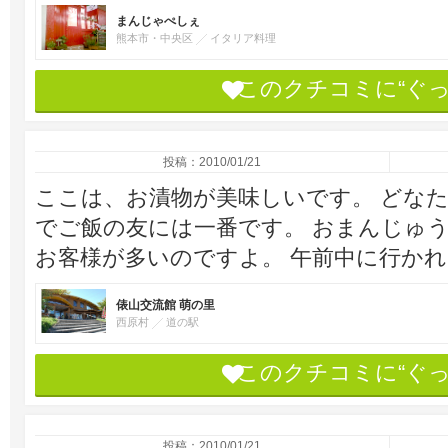
まんじゃぺしぇ
熊本市・中央区
イタリア料理
このクチコミに“ぐ
投稿：2010/01/21
ここは、お漬物が美味しいです。 どな
でご飯の友には一番です。 おまんじゅう
お客様が多いのですよ。 午前中に行か
俵山交流館 萌の里
西原村
道の駅
このクチコミに“ぐ
投稿：2010/01/21