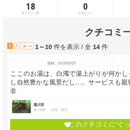
18
0
総クチコミ数
お気に入り
クチコミ
1～10
件を表示 / 全
14
件
1
2
次へ»
投稿：2010/03/25
ここのお湯は、白濁で湯上がりが何かし
し自然豊かな風景だし…。サービスも親切
非
黒川荘
南小国町
温泉・銭湯
このクチコミに“ぐ