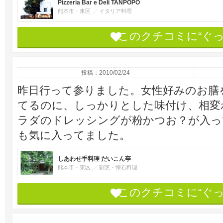
Pizzeria Bar e Deli TANPOPO
熊本市・東区
イタリア料理
このクチコミに“ぐ
投稿：2010/02/24
昨日行って参りました。女性好みのお膳
てるのに、しっかりとした味付け、相変
ラダのドレッシングが粉かつお？が入っ
も気に入ってました。
しあわせ手料理 だいこん亭
熊本市・東区
割烹・懐石料理
このクチコミに“ぐ