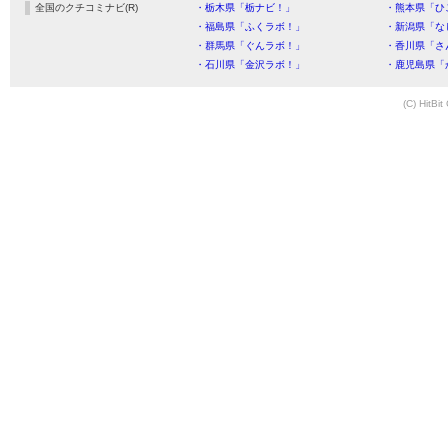
全国のクチコミナビ(R)
・栃木県「栃ナビ！」
・熊本県「ひ
・福島県「ふくラボ！」
・新潟県「な
・群馬県「ぐんラボ！」
・香川県「さ
・石川県「金沢ラボ！」
・鹿児島県「
(C) HitBit