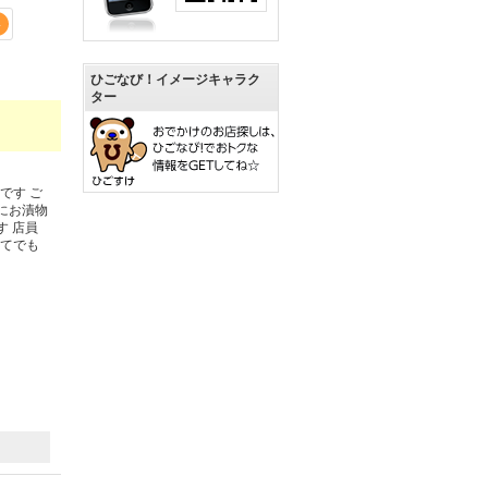
4
ひごなび！イメージキャラク
ター
です ご
にお漬物
す 店員
ってでも