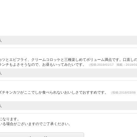
人
カツとエビフライ、クリームコロッケと三種楽しめてボリューム満点です。口直し
ランチもよさそうなので、お昼もいってみたいです。
（投稿:2019/01/17 掲載：2019/0
人
ズチキンカツがここでしか食べられないおいしさでおすすめです。
（投稿:2018/03/0
人
になります。
いる場合がございますのでご了承ください。