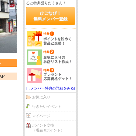
ると特典盛りだくさん！
ひごなび！
無料メンバー登録
る
AP
[→メンバー特典の詳細をみる]
お気に入り
行きたいイベント
マイページ
ポイント交換
（現在 0ポイント）