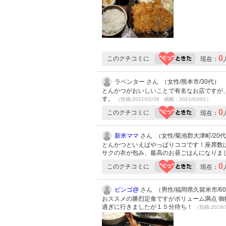
0
このクチコミに
現在：
ラベンター さん （女性/熊本市/30代）
とんかつがおいしいことで有名なお店ですが
す。
（投稿:2021/02/28 掲載：2021/03/01）
0
このクチコミに
現在：
新米ママ
さん （女性/菊池郡大津町/20代/L
とんかつといえばやっぱりココです！座席数
サクの衣が包み、最高のお昼ごはんになりま
0
このクチコミに
現在：
ビンゴ@
さん （男性/福岡県久留米市/60代
おススメの勝烈定食ですがボリューム満点 御
過ぎに行きましたが１５分待ち！
（投稿:2019/