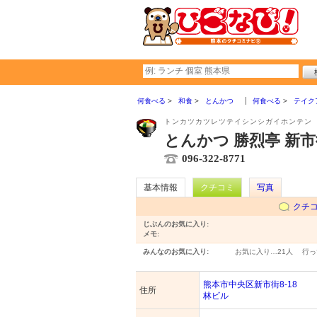
何食べる
和食
とんかつ
何食べる
テイク
トンカツカツレツテイシンシガイホンテン
とんかつ 勝烈亭 新
096-322-8771
基本情報
クチコミ
写真
クチ
じぶんのお気に入り:
メモ:
みんなのお気に入り:
お気に入り…
21人
行っ
熊本市中央区新市街8-18
住所
林ビル