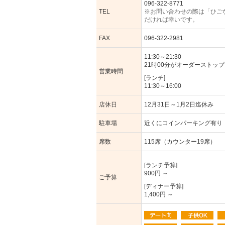
096-322-8771
TEL
※お問い合わせの際は「ひご
だければ幸いです。
FAX
096-322-2981
11:30～21:30
21時00分がオーダーストッ
営業時間
[ランチ]
11:30～16:00
店休日
12月31日～1月2日迄休み
駐車場
近くにコインパーキング有り
席数
115席（カウンター19席）
[ランチ予算]
900円 ～
ご予算
[ディナー予算]
1,400円 ～