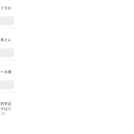
ことをお
お客さん
食べる価
勝烈亭定
。やはり
（投