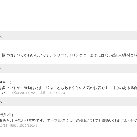
人
、揚げ物すべてがおいしいです。クリームコロッケは、よそにはない感じの具材と
人
v.31）
は多いですが、昼時はたまに並ぶこともあるくらい人気のお店です。甘みのある豚
した。
（投稿:2021/02/23 掲載：2021/02/24）
人
/Lv.1）
飯みそ汁お代わり無料です。テーブル備えつけの高菜だけでも御飯いけますよ (金)
11/12 掲載：2019/11/14）