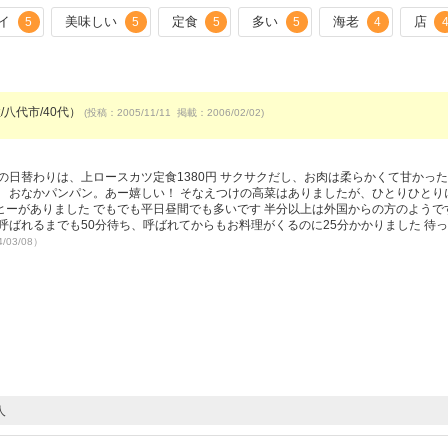
イ
美味しい
定食
多い
海老
店
5
5
5
5
4
/八代市/40代）
(投稿：2005/11/11 掲載：2006/02/02)
の日替わりは、上ロースカツ定食1380円 サクサクだし、お肉は柔らかくて甘かった
 おなかパンパン。あー嬉しい！ そなえつけの高菜はありましたが、ひとりひとり
ーがありました でもでも平日昼間でも多いです 半分以上は外国からの方のようで
呼ばれるまでも50分待ち、呼ばれてからもお料理がくるのに25分かかりました 待
/03/08）
人