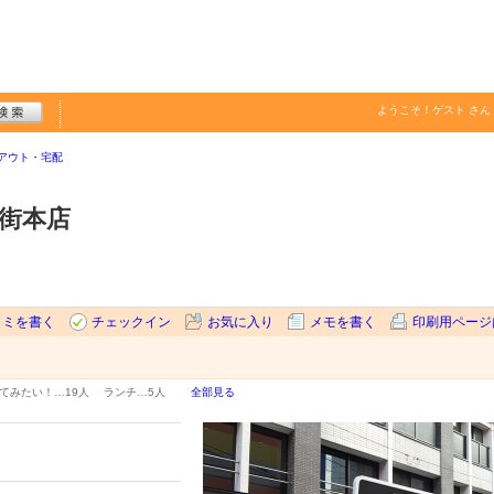
ようこそ！
ゲスト
さん
アウト・宅配
市街本店
コミを書く
チェックイン
お気に入り
メモを書く
印刷用ページ
てみたい！…
19人
ランチ…
5人
全部見る