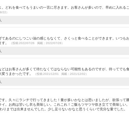
よ。どれを食べてもうまいの一言に尽きます。お客さんが多いので、早めに入れる
8/22）
人
げてあるのにしつこい油の感じもなくて、さくっと食べることができます。いつも
ます。
（投稿:2022/07/26 掲載：2022/07/28）
人
などはお客さんが多くて待たなくてはならない可能性もあるのですが、待ってでも
大変うまかったです。
（投稿:2021/12/01 掲載：2021/12/02）
人
です。久々にランチで行ってきました！量が多いかなとは思いましたが、欲張って
ライ。お肉は甘いし衣も美味しい。これこれ！ご飯もツヤツヤ炊き立てで美味しい
代わりまでは出来ませんでした。少し足りないかなと思うくらいで充分な量でした。