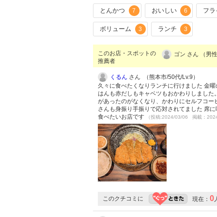
とんかつ
おいしい
フラ
7
6
ボリューム
ランチ
3
3
このお店・スポットの
ゴン さん （男性
推薦者
くるん
さん （熊本市/50代/Lv.9）
久々に食べたくなりランチに行けました 金曜
はんも赤だしもキャベツもおかわりしました。
があったのがなくなり、かわりにセルフコーヒ
さんも身振り手振りで応対されてました 席に
食べたいお店です
（投稿:2024/03/06 掲載：2024
0
このクチコミに
現在：