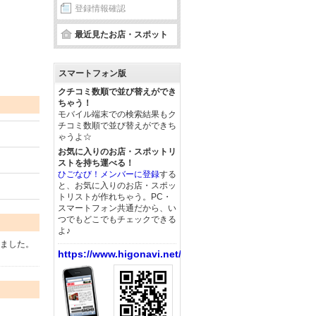
登録情報確認
最近見たお店・スポット
スマートフォン版
クチコミ数順で並び替えができ
ちゃう！
モバイル端末での検索結果もク
チコミ数順で並び替えができち
ゃうよ☆
お気に入りのお店・スポットリ
ストを持ち運べる！
ひごなび！メンバーに登録
する
と、お気に入りのお店・スポッ
トリストが作れちゃう。PC・
スマートフォン共通だから、い
つでもどこでもチェックできる
よ♪
しました。
https://www.higonavi.net/