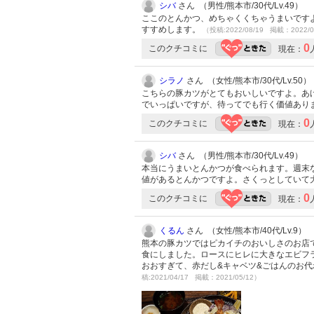
シバ
さん （男性/熊本市/30代/Lv.49）
ここのとんかつ、めちゃくくちゃうまいです
すすめします。
（投稿:2022/08/19 掲載：2022/0
0
このクチコミに
現在：
シラノ
さん （女性/熊本市/30代/Lv.50）
こちらの豚カツがとてもおいしいですよ。あ
でいっぱいですが、待ってでも行く価値あり
0
このクチコミに
現在：
シバ
さん （男性/熊本市/30代/Lv.49）
本当にうまいとんかつが食べられます。週末
値があるとんかつですよ。さくっとしていて
0
このクチコミに
現在：
くるん
さん （女性/熊本市/40代/Lv.9）
熊本の豚カツではピカイチのおいしさのお店
食にしました。ロースにヒレに大きなエビフ
おおすぎて、赤だし&キャベツ&ごはんのお
稿:2021/04/17 掲載：2021/05/12）