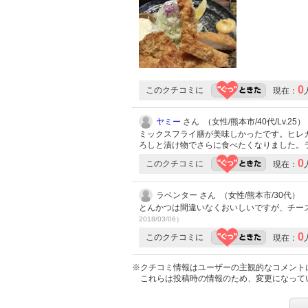
0
このクチコミに
現在：
ヤミー
さん （女性/熊本市/40代/Lv.25）
ミックスフライ膳が美味しかったです。ヒレ
ろしと漬け物でさらに食べたくなりました。
0
このクチコミに
現在：
ラベンター さん （女性/熊本市/30代）
とんかつは間違いなくおいしいですが、チー
2018/03/06）
0
このクチコミに
現在：
※クチコミ情報はユーザーの主観的なコメント
これらは投稿時の情報のため、変更になって