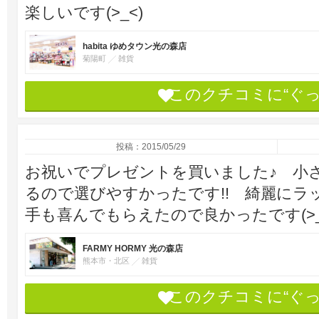
楽しいです(>_<)
habita ゆめタウン光の森店
菊陽町
雑貨
このクチコミに“ぐ
投稿：2015/05/29
お祝いでプレゼントを買いました♪ 小
るので選びやすかったです!! 綺麗に
手も喜んでもらえたので良かったです(>_
FARMY HORMY 光の森店
熊本市・北区
雑貨
このクチコミに“ぐ