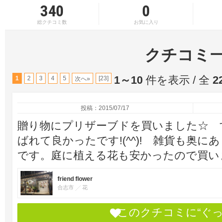
340
0
総クチコミ数
お気に入り
クチコミ
1～10
件を表示 / 全
2
1
2
3
4
5
[23]
次へ»
投稿：2015/07/17
贈り物にプリザーブドを買いました☆ 
ばれて良かったです!(^^)! 雑貨も奥
です。庭に植える花も安かったので買い
friend flower
合志市
花
このクチコミに“ぐ