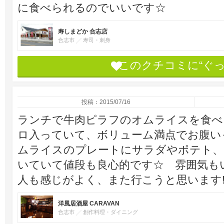
に食べられるのでいいです☆
寿しまどか 合志店
合志市
寿司・刺身
このクチコミに“ぐ
投稿：2015/07/16
ランチで牛肉ピラフのオムライスを食べ
ロ入っていて、ボリューム満点でお腹いっ
ムライスのプレートにサラダやポテト、
いていて値段も良心的です☆ 雰囲気も
人も感じがよく、また行こうと思います!(^
洋風居酒屋 CARAVAN
合志市
創作料理・ダイニング