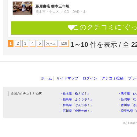
蔦屋書店 熊本三年坂
熊本市・中央区
CD・DVD・本
このクチコミに“ぐ
1～10
件を表示 / 全
2
1
2
3
4
5
[23]
次へ»
ホーム
サイトマップ
ログイン
クチコミ投稿
プラ
全国のクチコミナビ(R)
・栃木県「栃ナビ！」
・熊本県「ひ
・福島県「ふくラボ！」
・新潟県「な
・群馬県「ぐんラボ！」
・香川県「さ
・石川県「金沢ラボ！」
・鹿児島県「
(C) HitBit