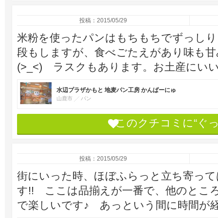
投稿：2015/05/29
米粉を使ったパンはもちもちでずっしり
段もしますが、食べごたえがあり味も甘
(>_<) ラスクもあります。お土産にい
水辺プラザかもと 地麦パン工房 かんぱーにゅ
山鹿市
パン
このクチコミに“ぐ
投稿：2015/05/29
街にいった時、ほぼふらっと立ち寄って
す!! ここは品揃えが一番で、他のとこ
で楽しいです♪ あっという間に時間が経っ