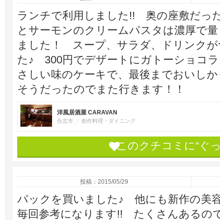
ランチで利用しました!! 奥の座敷だっ
とサーモンのクリームパスタは濃厚で量
ました！ スープ、サラダ、ドリンクがつ
た♪ 300円でデザートにガトーショコ
さしい味のケーキで、最後までおいしか
そうだったのでまた行きます！！
洋風居酒屋 CARAVAN
合志市
創作料理・ダイニング
このクチコミに“ぐ
投稿：2015/05/29
パックを買いました♪ 他にも新作の美
毎回参考になります!! たくさんあるの