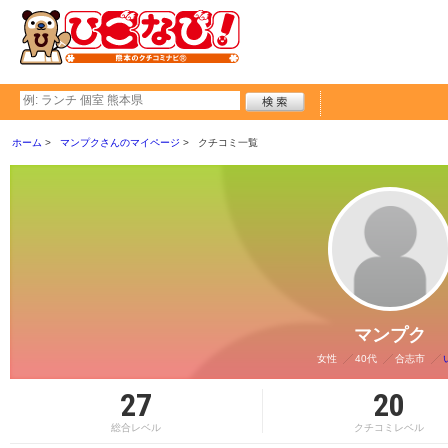
ホーム
マンプクさんのマイページ
クチコミ一覧
マンプク
女性
40代
合志市
27
20
総合レベル
クチコミレベル