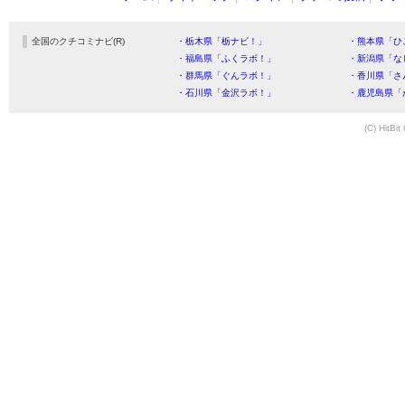
全国のクチコミナビ(R)
・栃木県「栃ナビ！」
・熊本県「ひ
・福島県「ふくラボ！」
・新潟県「な
・群馬県「ぐんラボ！」
・香川県「さ
・石川県「金沢ラボ！」
・鹿児島県「
(C) HitBit