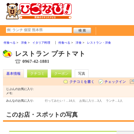
何食べる
洋食
イタリア料理
何食べる
洋食
レストラン・洋食
レストラン プチトマト
0967-42-1881
基本情報
クチコミ
クーポン
写真
クチコミを書く
チェックイン
じぶんのお気に入り:
メモ:
みんなのお気に入り:
行ってみたい！…
16人
お気に入り…
3人
ランチ…
1人
このお店・スポットの写真