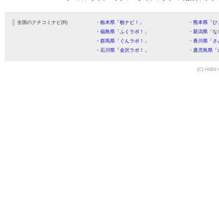
全国のクチコミナビ(R)
・栃木県「栃ナビ！」
・熊本県「ひ
・福島県「ふくラボ！」
・新潟県「な
・群馬県「ぐんラボ！」
・香川県「さ
・石川県「金沢ラボ！」
・鹿児島県「
(C) HitBit