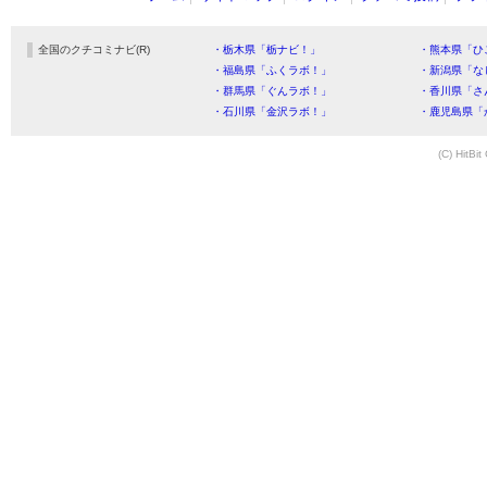
全国のクチコミナビ(R)
・栃木県「栃ナビ！」
・熊本県「ひ
・福島県「ふくラボ！」
・新潟県「な
・群馬県「ぐんラボ！」
・香川県「さ
・石川県「金沢ラボ！」
・鹿児島県「
(C) HitBit