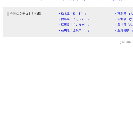
全国のクチコミナビ(R)
・栃木県「栃ナビ！」
・熊本県「ひ
・福島県「ふくラボ！」
・新潟県「な
・群馬県「ぐんラボ！」
・香川県「さ
・石川県「金沢ラボ！」
・鹿児島県「
(C) HitBit