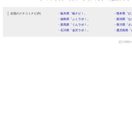
全国のクチコミナビ(R)
・栃木県「栃ナビ！」
・熊本県「ひ
・福島県「ふくラボ！」
・新潟県「な
・群馬県「ぐんラボ！」
・香川県「さ
・石川県「金沢ラボ！」
・鹿児島県「
(C) HitBit