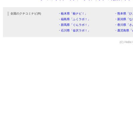
全国のクチコミナビ(R)
・栃木県「栃ナビ！」
・熊本県「ひ
・福島県「ふくラボ！」
・新潟県「な
・群馬県「ぐんラボ！」
・香川県「さ
・石川県「金沢ラボ！」
・鹿児島県「
(C) HitBit