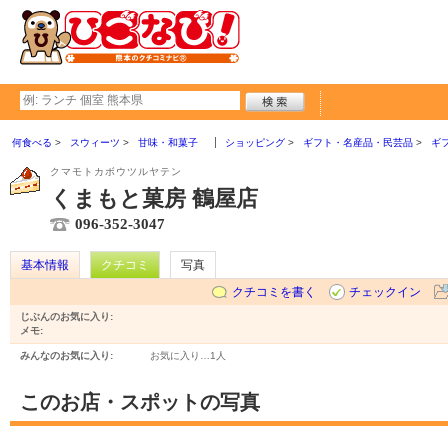
何食べる
スウィーツ
甘味・和菓子
ショッピング
ギフト・名産品・民芸品
ギ
クマモトカボウツルヤテン
くまもと菓房 鶴屋店
096-352-3047
基本情報
クチコミ
写真
クチコミを書く
チェックイン
じぶんのお気に入り:
メモ:
みんなのお気に入り:
お気に入り…
1人
このお店・スポットの写真