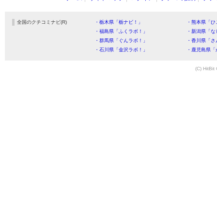
全国のクチコミナビ(R)
・栃木県「栃ナビ！」
・熊本県「ひ
・福島県「ふくラボ！」
・新潟県「な
・群馬県「ぐんラボ！」
・香川県「さ
・石川県「金沢ラボ！」
・鹿児島県「
(C) HitBit