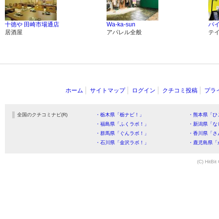
十徳や 田崎市場通店
Wa-ka-sun
パイ
居酒屋
アパレル全般
テ
ホーム
サイトマップ
ログイン
クチコミ投稿
プラ
全国のクチコミナビ(R)
・栃木県「栃ナビ！」
・熊本県「ひ
・福島県「ふくラボ！」
・新潟県「な
・群馬県「ぐんラボ！」
・香川県「さ
・石川県「金沢ラボ！」
・鹿児島県「
(C) HitBit