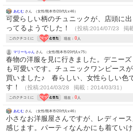
あむむ
さん （女性/熊本市/20代/Lv.46）
可愛らしい柄のチュニックが、店頭に出
ってるようでした！
（投稿:2014/07/23 掲載
0
このクチコミに
現在：
人
マリーちゃん
さん （女性/熊本市/20代/Lv.75）
春物の洋服を見に行きました。デニーズ
も可愛いです。チュニックワンピースが
買いました♪ 春らしい、女性らしい色
す！
（投稿:2014/03/28 掲載：2014/03/31）
0
このクチコミに
現在：
人
あむむ
さん （女性/熊本市/20代/Lv.46）
小さなお洋服屋さんですが、レディース
感じます。パーティなんかにも着てい