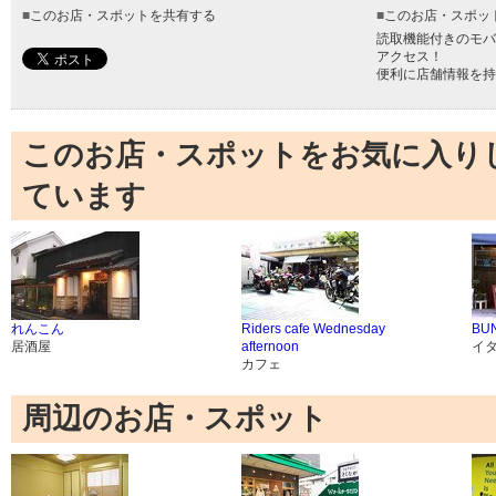
■
このお店・スポットを共有する
■
このお店・スポッ
読取機能付きのモバ
アクセス！
便利に店舗情報を持
このお店・スポットをお気に入り
ています
れんこん
Riders cafe Wednesday
BU
居酒屋
afternoon
イ
カフェ
周辺のお店・スポット