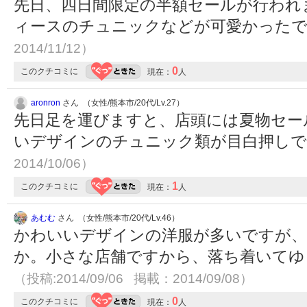
先日、四日間限定の半額セールが行われ
ィースのチュニックなどが可愛かった
2014/11/12）
0
このクチコミに
現在：
人
aronron
さん （女性/熊本市/20代/Lv.27）
先日足を運びますと、店頭には夏物セー
いデザインのチュニック類が目白押し
2014/10/06）
1
このクチコミに
現在：
人
あむむ
さん （女性/熊本市/20代/Lv.46）
かわいいデザインの洋服が多いですが、
か。小さな店舗ですから、落ち着いてゆ
（投稿:2014/09/06 掲載：2014/09/08）
0
このクチコミに
現在：
人