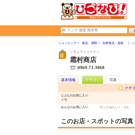
ショッピング
食品・酒類
生鮮食品・直販
シ
シモムラショウテン
霜村商店
0969-73-3868
基本情報
クチコミ
写真
クチ
じぶんのお気に入り:
メモ:
みんなのお気に入り:
行ってみたい！…
2人
このお店・スポットの写真