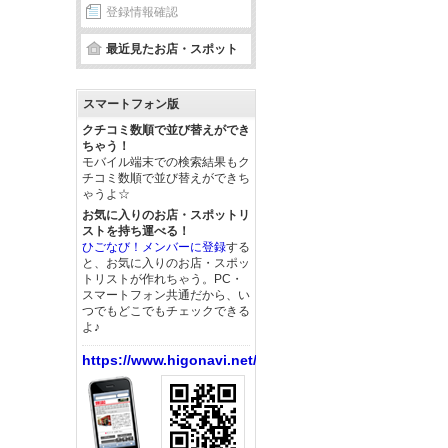
登録情報確認
最近見たお店・スポット
スマートフォン版
クチコミ数順で並び替えができ
ちゃう！
モバイル端末での検索結果もク
チコミ数順で並び替えができち
ゃうよ☆
お気に入りのお店・スポットリ
ストを持ち運べる！
ひごなび！メンバーに登録
する
と、お気に入りのお店・スポッ
トリストが作れちゃう。PC・
スマートフォン共通だから、い
つでもどこでもチェックできる
よ♪
https://www.higonavi.net/