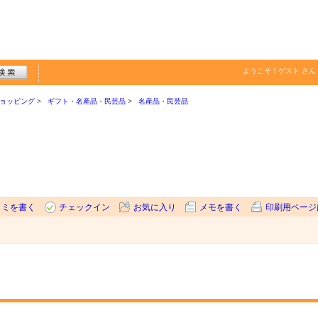
ようこそ！
ゲスト
さん
ョッピング
ギフト・名産品・民芸品
名産品・民芸品
コミを書く
チェックイン
お気に入り
メモを書く
印刷用ページ