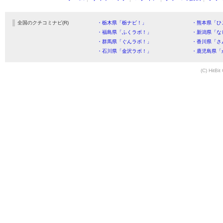
全国のクチコミナビ(R)
・栃木県「栃ナビ！」
・熊本県「ひ
・福島県「ふくラボ！」
・新潟県「な
・群馬県「ぐんラボ！」
・香川県「さ
・石川県「金沢ラボ！」
・鹿児島県「
(C) HitBit