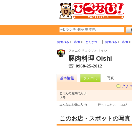
何食べる
和食
とんかつ
何食べる
和食
ブタニクリョウリオオイシ
豚肉料理 Oishi
0968-25-2012
基本情報
クチコミ
写真
クチ
じぶんのお気に入り:
メモ:
みんなのお気に入り:
行ってみたい！…
23人
このお店・スポットの写真