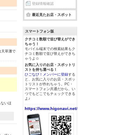
登録情報確認
最近見たお店・スポット
スマートフォン版
クチコミ数順で並び替えができ
ちゃう！
モバイル端末での検索結果もク
は天草灘で
チコミ数順で並び替えができち
ゃうよ☆
お気に入りのお店・スポットリ
ストを持ち運べる！
ひごなび！メンバーに登録
する
と、お気に入りのお店・スポッ
トリストが作れちゃう。PC・
スマートフォン共通だから、い
つでもどこでもチェックできる
よ♪
れないほ
https://www.higonavi.net/