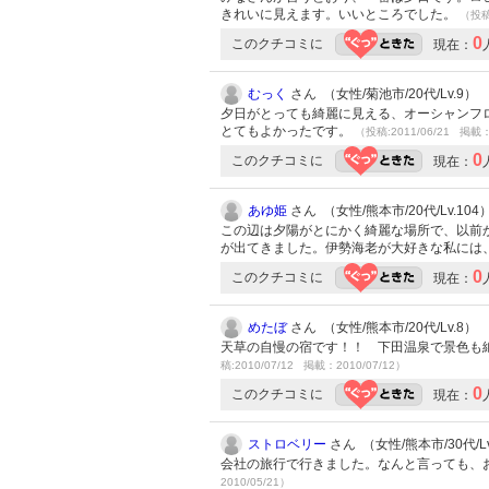
きれいに見えます。いいところでした。
（投稿:
0
このクチコミに
現在：
むっく
さん （女性/菊池市/20代/Lv.9）
夕日がとっても綺麗に見える、オーシャンフロ
とてもよかったです。
（投稿:2011/06/21 掲載：
0
このクチコミに
現在：
あゆ姫
さん （女性/熊本市/20代/Lv.104
この辺は夕陽がとにかく綺麗な場所で、以前
が出てきました。伊勢海老が大好きな私には
0
このクチコミに
現在：
めたぼ
さん （女性/熊本市/20代/Lv.8）
天草の自慢の宿です！！ 下田温泉で景色も
稿:2010/07/12 掲載：2010/07/12）
0
このクチコミに
現在：
ストロベリー
さん （女性/熊本市/30代/Lv
会社の旅行で行きました。なんと言っても、
2010/05/21）