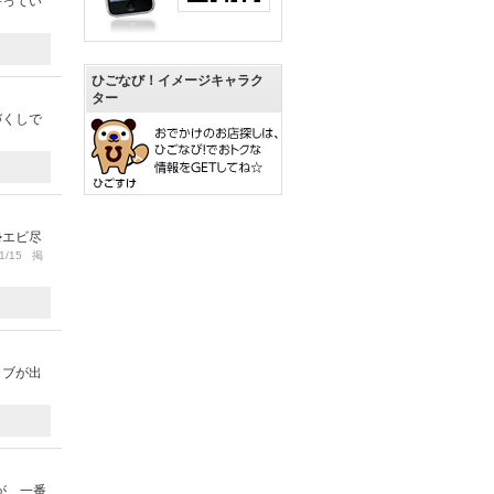
持ってい
ひごなび！イメージキャラク
ター
づくしで
勢エビ尽
1/15 掲
ャブが出
が、一番