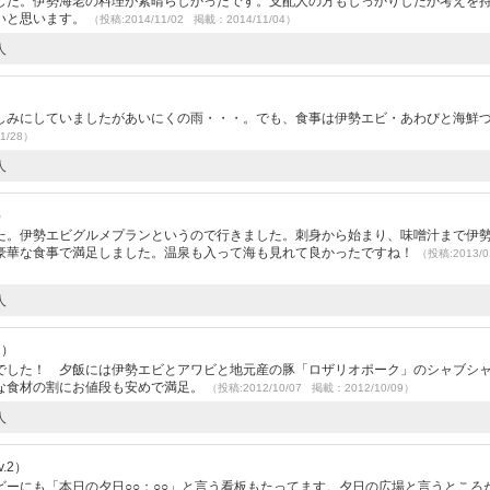
した。伊勢海老の料理が素晴らしかったです。支配人の方もしっかりしたか考えを
いと思います。
（投稿:2014/11/02 掲載：2014/11/04）
人
しみにしていましたがあいにくの雨・・・。でも、食事は伊勢エビ・あわびと海鮮
1/28）
人
）
た。伊勢エビグルメプランというので行きました。刺身から始まり、味噌汁まで伊
豪華な食事で満足しました。温泉も入って海も見れて良かったですね！
（投稿:2013/0
人
7）
でした！ 夕飯には伊勢エビとアワビと地元産の豚「ロザリオポーク」のシャブシ
な食材の割にお値段も安めで満足。
（投稿:2012/10/07 掲載：2012/10/09）
人
.2）
ーにも「本日の夕日○○：○○」と言う看板もたってます。夕日の広場と言うところ