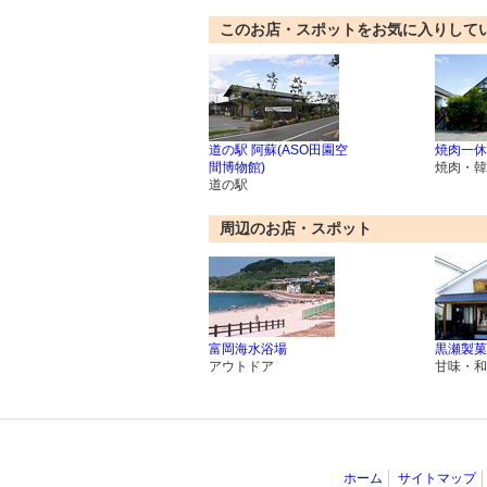
このお店・スポットをお気に入りして
道の駅 阿蘇(ASO田園空
焼肉一休
間博物館)
焼肉・韓
道の駅
周辺のお店・スポット
富岡海水浴場
黒瀬製菓
アウトドア
甘味・和
ホーム
サイトマップ