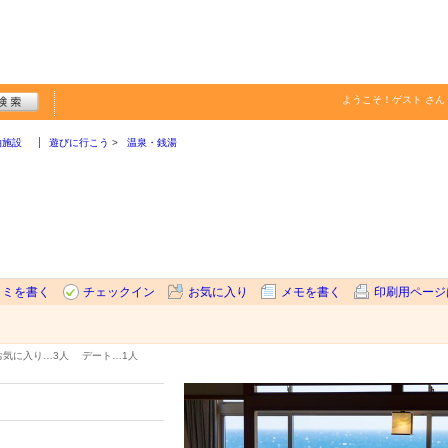
ようこそ！
ゲスト
さん
泊施設
遊びに行こう
温泉・銭湯
コミを書く
チェックイン
お気に入り
メモを書く
印刷用ページ
お気に入り…
3人
デート…
1人