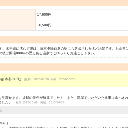
17,600円
16,500円
す。水平線に沈む夕陽は、日本夕陽百選の宿にも選出されるほど絶景です。お食事
の後は開湯800年の歴史ある温泉でごゆっくりお過ごし下さい。
/熊本市/20代）
(投稿：2006/06/26 掲載：2006/06/26)
を見渡せます。抜群の景色が綺麗でした！ また、部屋でいただいた食事は食べき
ました。
（投稿:2015/10/08 掲載：2015/10/09）
人
.40）