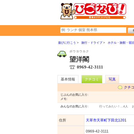
遊びに行こう
旅行・ドライブ
ホテル・旅館・宿
ボウヨウカク
望洋閣
0969-42-3111
基本情報
クチコミ
写真
クチ
じぶんのお気に入り:
メモ:
みんなのお気に入り:
行ってみたい！…
4人
住所
天草市天草町下田北1201
0969-42-3111