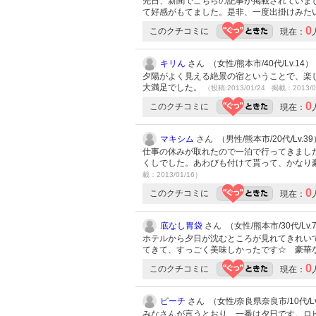
先日、新聞でこちらの記事が掲載されていま
て好感がもてました。是非、一度出掛けみた
0
このクチコミに
現在：
キリん
さん （女性/熊本市/40代/Lv.14）
夕陽がよく見える絶景の宿ということで、楽
大満足でした。
（投稿:2013/01/24 掲載：2013/0
0
このクチコミに
現在：
マキシム
さん （男性/熊本市/20代/Lv.39
仕事の休みが取れたので一泊で行ってきまし
くしでした。あわびも付けて貰って、かなり
載：2013/01/16）
0
このクチコミに
現在：
底なし胃袋
さん （女性/熊本市/30代/Lv.
ホテルから夕日が沈むところが見れてきれい
てきて、すっごく美味しかったです☆ 豪華
0
このクチコミに
現在：
ピーチ
さん （女性/奈良県奈良市/10代/Lv
みなさんが言うとおり、一番は夕日です。ロビ