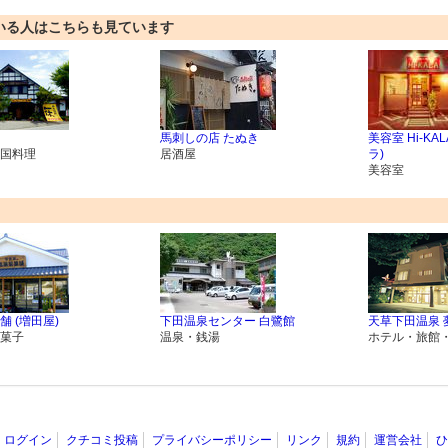
いる人はこちらも見ています
馬刺しの店 たぬき
美容室 Hi-KA
国料理
居酒屋
ラ)
美容室
舗 (増田屋)
下田温泉センター 白鷺館
天草下田温泉 
菓子
温泉・銭湯
ホテル・旅館
ログイン
クチコミ投稿
プライバシーポリシー
リンク
規約
運営会社
ひ