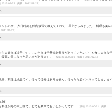
2012/08/25 掲載：2012/08/27）
人
ントの宿。 夕日時刻を館内放送で教えてくれて、屋上からみました。 料理も美味
2011/06/22）
人
）
から大好きば場所です。このときは伊勢海老祭りがあっていたので、夕食に大きな
、最高の日になった思い出があります。
（投稿:2011/02/16 掲載：2011/02/16）
人
絶景、料理は絶品です。行って後悔はありません。行ったら必ずハマッてしまいま
人
.26）
お料理が海の幸三昧で、とても豪華でおいしかったです！
（投稿:2010/05/21 掲載：