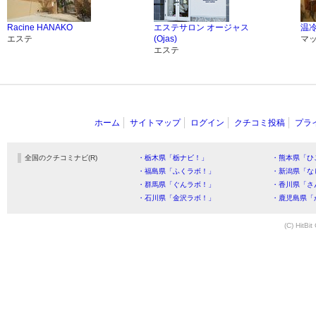
Racine HANAKO
エステサロン オージャス
温
エステ
(Ojas)
マ
エステ
ホーム
サイトマップ
ログイン
クチコミ投稿
プラ
全国のクチコミナビ(R)
・栃木県「栃ナビ！」
・熊本県「ひ
・福島県「ふくラボ！」
・新潟県「な
・群馬県「ぐんラボ！」
・香川県「さ
・石川県「金沢ラボ！」
・鹿児島県「
(C) HitBit