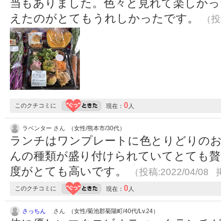
当もありました。色々と見れて楽しかっ
えたのがとてもうれしかったです。
（投稿
0
このクチコミに
現在：
人
ラベンター さん （女性/熊本市/30代）
ランチはワンプレートに色とりどりの
んの種類が盛り付けられていてとても贅
度がとても高いです。
（投稿:2022/04/08 
0
このクチコミに
現在：
人
さっちん
さん （女性/菊池郡菊陽町/40代/Lv.24）