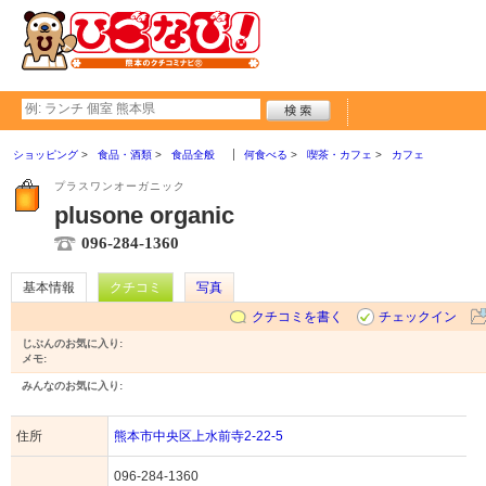
ショッピング
食品・酒類
食品全般
何食べる
喫茶・カフェ
カフェ
プラスワンオーガニック
plusone organic
096-284-1360
基本情報
クチコミ
写真
クチコミを書く
チェックイン
じぶんのお気に入り:
メモ:
みんなのお気に入り:
住所
熊本市中央区上水前寺2-22-5
096-284-1360