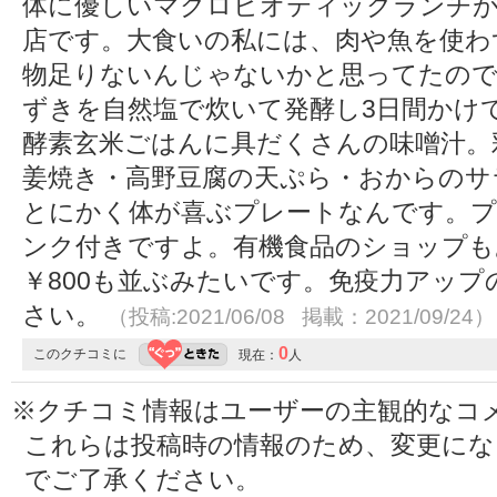
体に優しいマクロビオティックランチが￥
店です。大食いの私には、肉や魚を使わ
物足りないんじゃないかと思ってたので
ずきを自然塩で炊いて発酵し3日間かけ
酵素玄米ごはんに具だくさんの味噌汁。
姜焼き・高野豆腐の天ぷら・おからのサ
とにかく体が喜ぶプレートなんです。プ
ンク付きですよ。有機食品のショップも
￥800も並ぶみたいです。免疫力アッ
さい。
（投稿:2021/06/08 掲載：2021/09/24）
0
このクチコミに
現在：
人
※クチコミ情報はユーザーの主観的なコ
これらは投稿時の情報のため、変更に
でご了承ください。