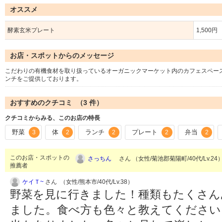
オススメ
酵素玄米プレート
1,500円
お店・スポットからのメッセージ
こだわりの有機食材を取り扱っているオーガニックマーケット内のカフェスペー
ンチをご提供しております。
おすすめのクチコミ （
3
件）
クチコミからみる、このお店の特長
野菜
体
ランチ
プレート
弁当
3
2
2
2
2
このお店・スポットの
さっちん
さん （女性/菊池郡菊陽町/40代/Lv.24
推薦者
ケイＴ~
さん （女性/熊本市/40代/Lv.38）
野菜を見に行きました！種類もたくさん
ました。食べ方も色々と教えてください