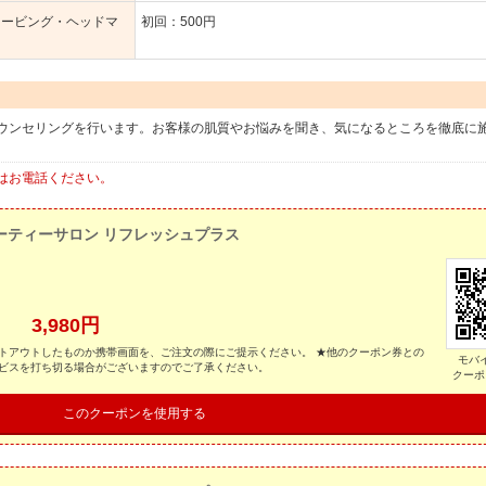
ェービング・ヘッドマ
初回：500円
ウンセリングを行います。お客様の肌質やお悩みを聞き、気になるところを徹底に
。
はお電話ください。
ーティーサロン リフレッシュプラス
 3,980円
トアウトしたものか携帯画面を、ご注文の際にご提示ください。 ★他のクーポン券との
モバ
ービスを打ち切る場合がございますのでご了承ください。
クーポ
このクーポンを使用する