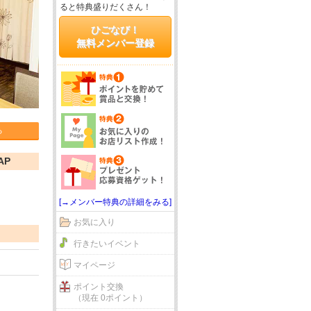
ると特典盛りだくさん！
ひごなび！
無料メンバー登録
る
AP
[→メンバー特典の詳細をみる]
お気に入り
行きたいイベント
マイページ
ポイント交換
（現在 0ポイント）