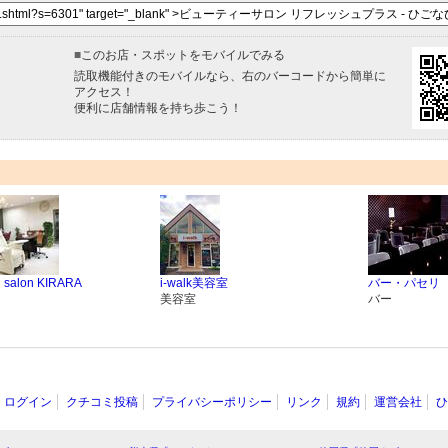
■
このお店・スポットをモバイルでみる
読取機能付きのモバイルなら、右のバーコードから簡単に
アクセス！
便利に店舗情報を持ち歩こう！
l salon KIRARA
i-walk美容室
バー・パセリ
美容室
バー
ログイン
クチコミ投稿
プライバシーポリシー
リンク
規約
運営会社
ひ