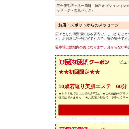
完全脱毛選べる一箇所＋無料オプション（シ
ッサージ・美肌パック）
お店・スポットからのメッセージ
広々とした清潔感のある店内で、しっかりとカ
す。お部屋は完全個室ですので、安心安全です
駐車場は敷地内の奥になります。分からない時
ビュ
★★初回限定★★
10歳若返り美肌エステ 60分
★本券１枚でお１人様のみ有効。 ★この画面をプリン
併用はできません。 ★お店側の都合で、予告なくサ