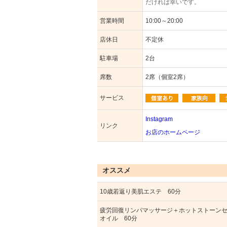
だければ幸いです。
営業時間
10:00～20:00
店休日
不定休
駐車場
2台
席数
2席（個室2席）
サービス
Instagram
リンク
お店のホームページ
オススメ
10歳若返り美肌エステ 60分
疲労回復リンパマッサージ＋ホットストーン
オイル 60分