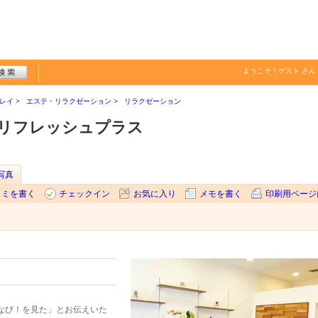
ようこそ！
ゲスト
さん
レイ
エステ・リラクゼーション
リラクゼーション
 リフレッシュプラス
写真
コミを書く
チェックイン
お気に入り
メモを書く
印刷用ページ
なび！を見た」とお伝えいた