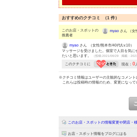
おすすめのクチコミ （
1
件）
このお店・スポットの
myao
さん （女性
推薦者
myao
さん （女性/熊本市/40代/Lv.10）
マッサージを受けました。個室で人目を気に
たいと思います。
（投稿:2021/06/29 掲載：2021
0
このクチコミに
現在：
※クチコミ情報はユーザーの主観的なコメント
これらは投稿時の情報のため、変更になって
このお店・スポットの情報変更や閉店・
お店・スポット情報をブログにはる