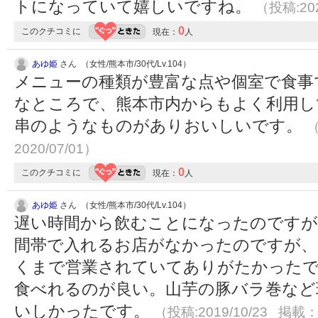
トになっていて嬉しいですね。
（投稿:202
0
このクチコミに
現在：
人
あゆ姫
さん （女性/熊本市/30代/Lv.104）
メニューの種類が豊富な点や個室で食事
なところで、熊本市内からもよく利用し
串のようなものがありおいしいです。
（
2020/07/01）
0
このクチコミに
現在：
人
あゆ姫
さん （女性/熊本市/30代/Lv.104）
遅い時間から飲むことになったのですが
間帯で入れるお店がなかったのですが、
くまで営業されていてありがたかったで
食べれるのが良い。山芋の豚バラ巻など
いしかったです。
（投稿:2019/10/23 掲載：2