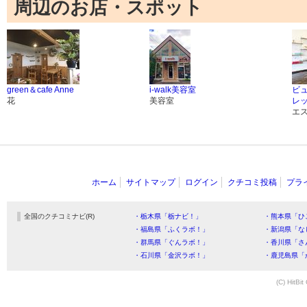
周辺のお店・スポット
green＆cafe Anne
i-walk美容室
ビ
花
美容室
レ
エ
ホーム
サイトマップ
ログイン
クチコミ投稿
プラ
全国のクチコミナビ(R)
・栃木県「栃ナビ！」
・熊本県「ひ
・福島県「ふくラボ！」
・新潟県「な
・群馬県「ぐんラボ！」
・香川県「さ
・石川県「金沢ラボ！」
・鹿児島県「
(C) HitBit