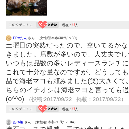
0
このクチコミに
現在：
人
ERAたん
さん （女性/熊本市/30代/Lv.39）
土曜日の突然だったので、空いてるかな
きました。席数が多いので、大丈夫でし
いつもは品数の多いレディースランチに
これで十分な量なのですが、どうしても
品で海老マヨも頼みました(笑)大きく
ちらのイチオシは海老マヨと言っても過
(o^^o)
（投稿:2017/09/22 掲載：2017/09/23）
0
このクチコミに
現在：
人
あゆ姫
さん （女性/熊本市/30代/Lv.104）