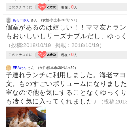
0
このクチコミに
現在：
人
あろーさん
さん （女性/宇土市/30代/Lv.1）
個室があるのは嬉しい！！ママ友とラン
もおいしいしリーズナブルだし、ゆっ
（投稿:2018/10/19 掲載：2018/10/19）
0
このクチコミに
現在：
人
ERAたん
さん （女性/熊本市/30代/Lv.39）
子連れランチに利用しました。海老マヨ
文。ものすごいボリュームになりましたが
室なので他を気にすることなくゆっく
も凄く気に入ってくれました♪
（投稿:2018