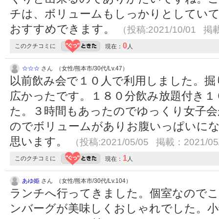
チは、ボリュームもしっかりとしていて
おすすめできます。
（投稿:2021/10/01 掲載
0
このクチコミに
現在：
人
☆☆☆
さん （女性/熊本市/30代/Lv.47）
以前飲み会で１０人で利用しました。掘
広かったです。１８０分飲み放題付き１
た。３時間もあったのでゆっくり女子会
のでボリュームがありお腹いっぱいに
思います。
（投稿:2021/05/05 掲載：2021/05
1
このクチコミに
現在：
人
あゆ姫
さん （女性/熊本市/30代/Lv.104）
ランチへ行ってきました。個室なのでこ
ンバーグが美味しくおしゃれでした。小