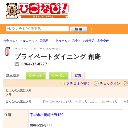
何食べる
アルコール
居酒屋
何食べる
和食
お食事処・和食全般
プライベートダイニングソウアン
プライベートダイニング 創庵
0964-33-8777
基本情報
クチコミ
クーポン
写真
クチコミを書く
チェックイン
じぶんのお気に入り:
メモ:
みんなのお気に入り:
行ってみたい！…
17人
お気に入り…
7人
ランチ…
4人
全
住所
宇城市松橋町大野139
0964-33-8777