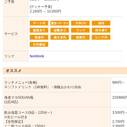
ご予算
[ディナー予算]
2,160円 ～ 10,000円
サービス
リンク
facebook
オススメ
ランチメニュー(各種)
980円～
※ソフトドリンク（1杯無料）・御飯おかわり自由
海老マヨSOUAN風
220/880
(1匹/4匹)
飲み放題コース(9品・120分～)
3,500円
※生ビール付き
【女性限定】
2,700円
ミニ姫コース(8品・150分)
3,300円