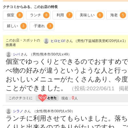
クチコミからみる、このお店の特長
個室
ランチ
利用
美味しい
海老
8
8
7
6
5
嬉しい
子連れ
3
3
このお店・スポットの
ヒロヒロ!
さん （男性/下益城郡美里町/20代/Lv.1
推薦者
シバ
さん （男性/熊本市/30代/Lv.49）
個室でゆっくりとできるのでおすすめで
べ物の好みが違うというような人と行っ
おいしいメニューがたくさんあり、今
ことができました。
（投稿:2022/06/11 掲載
0
このクチコミに
現在：
人
シラノ
さん （女性/熊本市/30代/Lv.50）
ランチに利用させてもらいました。落ち
くりと出来るのでありがたいですね。