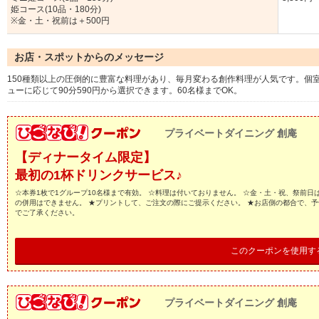
姫コース(10品・180分)
※金・土・祝前は＋500円
お店・スポットからのメッセージ
150種類以上の圧倒的に豊富な料理があり、毎月変わる創作料理が人気です。個
ューに応じて90分590円から選択できます。60名様までOK。
プライベートダイニング 創庵
【ディナータイム限定】
最初の1杯ドリンクサービス♪
☆本券1枚で1グループ10名様まで有効。 ☆料理は付いておりません。 ☆金・土・祝、祭前日
の併用はできません。 ★プリントして、ご注文の際にご提示ください。 ★お店側の都合で、
でご了承ください。
このクーポンを使用す
プライベートダイニング 創庵