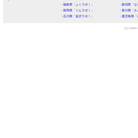
・福島県「ふくラボ！」
・新潟県「な
・群馬県「ぐんラボ！」
・香川県「さ
・石川県「金沢ラボ！」
・鹿児島県「
(C) HitBit