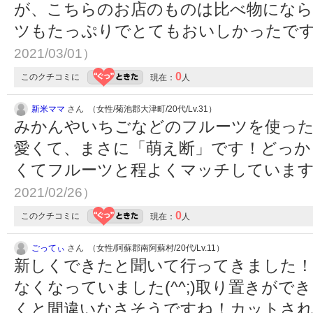
が、こちらのお店のものは比べ物にな
ツもたっぷりでとてもおいしかったで
2021/03/01）
0
このクチコミに
現在：
人
新米ママ
さん （女性/菊池郡大津町/20代/Lv.31）
みかんやいちごなどのフルーツを使っ
愛くて、まさに「萌え断」です！どっか
くてフルーツと程よくマッチしていま
2021/02/26）
0
このクチコミに
現在：
人
ごってぃ
さん （女性/阿蘇郡南阿蘇村/20代/Lv.11）
新しくできたと聞いて行ってきました！
なくなっていました(^^;)取り置きが
くと間違いなさそうですね！カットされ