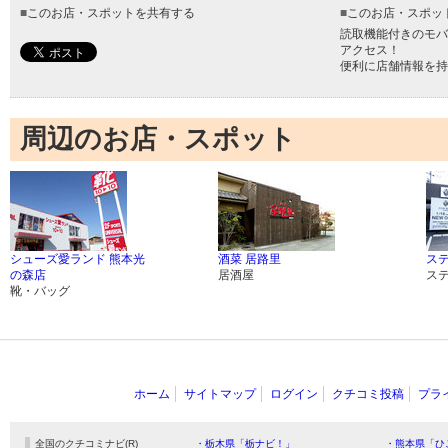
■
このお店・スポットを共有する
■
このお店・スポッ
読取機能付きのモバ
アクセス！
便利に店舗情報を持
周辺のお店・スポット
シューズ愛ランド 熊本光
酒菜 居路里
ス
の森店
居酒屋
ス
靴・バッグ
ホーム
サイトマップ
ログイン
クチコミ投稿
プラ
全国のクチコミナビ(R)
・栃木県「栃ナビ！」
・熊本県「ひ