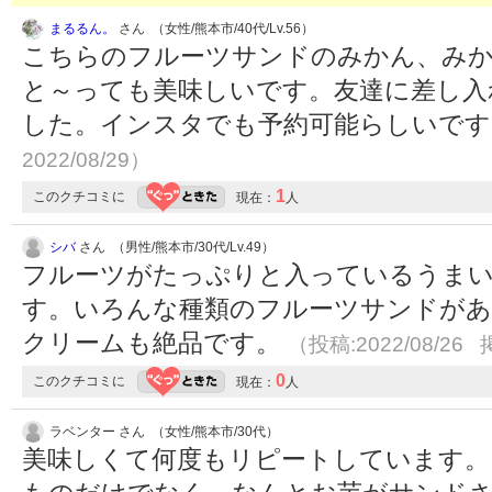
まるるん。
さん （女性/熊本市/40代/Lv.56）
こちらのフルーツサンドのみかん、み
と～っても美味しいです。友達に差し入
した。インスタでも予約可能らしいで
2022/08/29）
1
このクチコミに
現在：
人
シバ
さん （男性/熊本市/30代/Lv.49）
フルーツがたっぷりと入っているうま
す。いろんな種類のフルーツサンドがあ
クリームも絶品です。
（投稿:2022/08/26 
0
このクチコミに
現在：
人
ラベンター さん （女性/熊本市/30代）
美味しくて何度もリピートしています。