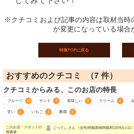
してみて下さい！
※クチコミおよび記事の内容は取材当時
が変更になっている場合
特集TOPに戻る
おすすめのクチコミ （
7
件）
クチコミからみる、このお店の特長
フルーツ
サンド
美味しい
クリーム
10
7
5
4
甘い
いちご
断面
2
2
2
このお店・スポットの
ごってぃ
さん （女性/阿蘇郡南阿蘇村/20代/Lv.11
推薦者