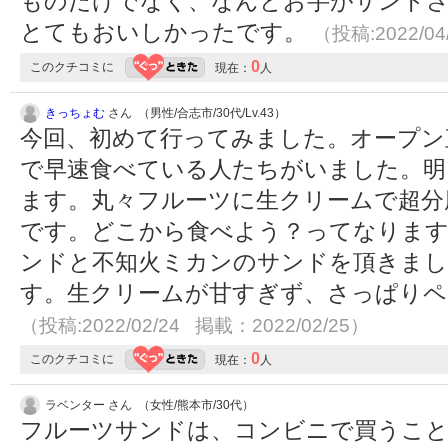
ものだけでなく、なんとお芋がサンド
とてもおいしかったです。
（投稿:2022/04
0
このクチコミに
現在：
人
きっちょむ
さん （男性/合志市/30代/Lv.43）
今回、初めて行ってみました。オープン
で早速食べている人たちがいました。明
ます。丸々フルーツに生クリームで超分
です。どこから食べよう？ってなりま
ンドと不知火ミカンのサンドを頂きまし
す。生クリームが甘すぎず、さっぱりペ
（投稿:2022/02/24 掲載：2022/02/25）
0
このクチコミに
現在：
人
ラベンター さん （女性/熊本市/30代）
フルーツサンドは、コンビニで買うこ