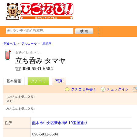
何食べる
アルコール
居酒屋
タチノミ タマヤ
立ち呑み タマヤ
090-5931-6584
基本情報
クチコミ
写真
クチコミを書く
チェックイン
じぶんのお気に入り:
メモ:
みんなのお気に入り:
住所
熊本市中央区新市街6-19玉屋通り
090-5931-6584