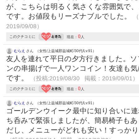
が、こちらは明るく気さくな雰囲気で、
です。お値段もリーズナブルでした。
（
2019/09/08）
0
このクチコミに
現在：
人
むらえ
さん （女性/上益城郡益城町/30代/Lv.91）
友人を連れて平日の夕方行きました。ソ
ンの串揚げで一人ワンコイン！友達も気
です。
（投稿:2019/08/30 掲載：2019/09/01）
0
このクチコミに
現在：
人
むらえ
さん （女性/上益城郡益城町/30代/Lv.91）
ゴールデンウイーク最中に知り合いに連
ち呑みで緊張しましたが、簡易椅子もあ
だし、メニューがどれも安い！すっかり