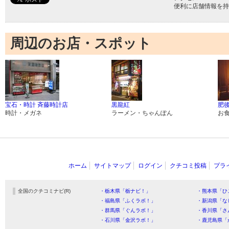
便利に店舗情報を持
周辺のお店・スポット
宝石・時計 斉藤時計店
黒龍紅
肥
時計・メガネ
ラーメン・ちゃんぽん
お
ホーム
サイトマップ
ログイン
クチコミ投稿
プラ
全国のクチコミナビ(R)
・栃木県「栃ナビ！」
・熊本県「ひ
・福島県「ふくラボ！」
・新潟県「な
・群馬県「ぐんラボ！」
・香川県「さ
・石川県「金沢ラボ！」
・鹿児島県「