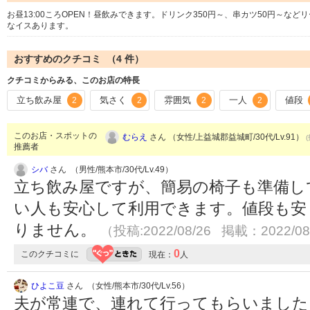
お昼13:00ころOPEN！昼飲みできます。ドリンク350円～、串カツ50円～
なイスあります。
おすすめのクチコミ （
4
件）
クチコミからみる、このお店の特長
立ち飲み屋
気さく
雰囲気
一人
値段
2
2
2
2
このお店・スポットの
むらえ
さん （女性/上益城郡益城町/30代/Lv.91）
推薦者
シバ
さん （男性/熊本市/30代/Lv.49）
立ち飲み屋ですが、簡易の椅子も準備し
い人も安心して利用できます。値段も安
りません。
（投稿:2022/08/26 掲載：2022/08
0
このクチコミに
現在：
人
ひよこ豆
さん （女性/熊本市/30代/Lv.56）
夫が常連で、連れて行ってもらいました