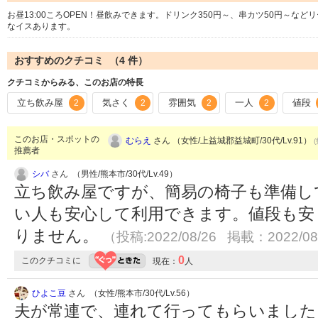
お昼13:00ころOPEN！昼飲みできます。ドリンク350円～、串カツ50円～
なイスあります。
おすすめのクチコミ （
4
件）
クチコミからみる、このお店の特長
立ち飲み屋
気さく
雰囲気
一人
値段
2
2
2
2
このお店・スポットの
むらえ
さん （女性/上益城郡益城町/30代/Lv.91）
推薦者
シバ
さん （男性/熊本市/30代/Lv.49）
立ち飲み屋ですが、簡易の椅子も準備し
い人も安心して利用できます。値段も安
りません。
（投稿:2022/08/26 掲載：2022/08
0
このクチコミに
現在：
人
ひよこ豆
さん （女性/熊本市/30代/Lv.56）
夫が常連で、連れて行ってもらいました