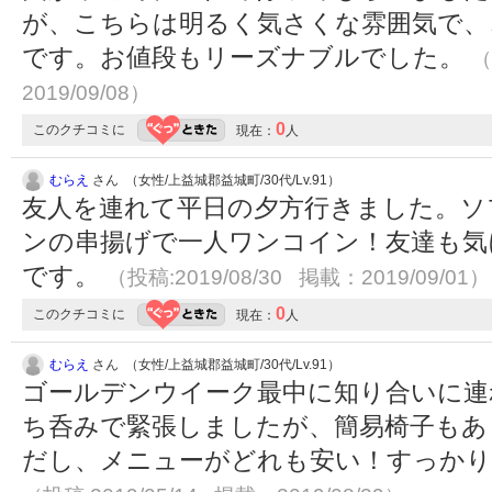
が、こちらは明るく気さくな雰囲気で、
です。お値段もリーズナブルでした。
（
2019/09/08）
0
このクチコミに
現在：
人
むらえ
さん （女性/上益城郡益城町/30代/Lv.91）
友人を連れて平日の夕方行きました。ソ
ンの串揚げで一人ワンコイン！友達も気
です。
（投稿:2019/08/30 掲載：2019/09/01）
0
このクチコミに
現在：
人
むらえ
さん （女性/上益城郡益城町/30代/Lv.91）
ゴールデンウイーク最中に知り合いに連
ち呑みで緊張しましたが、簡易椅子もあ
だし、メニューがどれも安い！すっかり