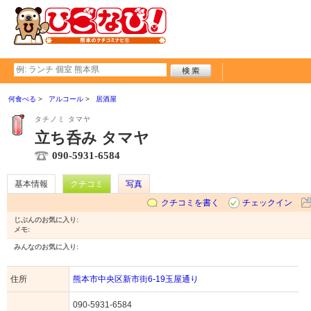
何食べる
アルコール
居酒屋
タチノミ タマヤ
立ち呑み タマヤ
090-5931-6584
基本情報
クチコミ
写真
クチコミを書く
チェックイン
じぶんのお気に入り:
メモ:
みんなのお気に入り:
住所
熊本市中央区新市街6-19玉屋通り
090-5931-6584