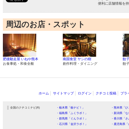
便利に店舗情報を持
周辺のお店・スポット
肥後馳走屋 いねや熊本
南国食堂 ヤシの樹
餃子
お食事処・和食全般
創作料理・ダイニング
餃
ホーム
サイトマップ
ログイン
クチコミ投稿
プラ
全国のクチコミナビ(R)
・栃木県「栃ナビ！」
・熊本県「ひ
・福島県「ふくラボ！」
・新潟県「な
・群馬県「ぐんラボ！」
・香川県「さ
・石川県「金沢ラボ！」
・鹿児島県「