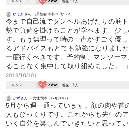
1
このクチコミに
現在：
人
ゆうき
さん （男性/熊本市/30代/Lv.2）
今まで自己流でダンベルあげたりの筋ト
勢で負荷を掛けることが学べます。少し
す。もう無理って時の一声がすごく優し
るアドバイスもとても勉強になりました
一度行くべきです。予約制、マンツーマ
ることなく集中して取り組めました。
（
2018/10/10）
1
このクチコミに
現在：
人
かず
さん （女性/熊本市/50代/Lv.2）
5月から週一通っています。顔の肉や首
人もびっくりです。これからも先生のア
いく自分を楽しんでいきたいと思って