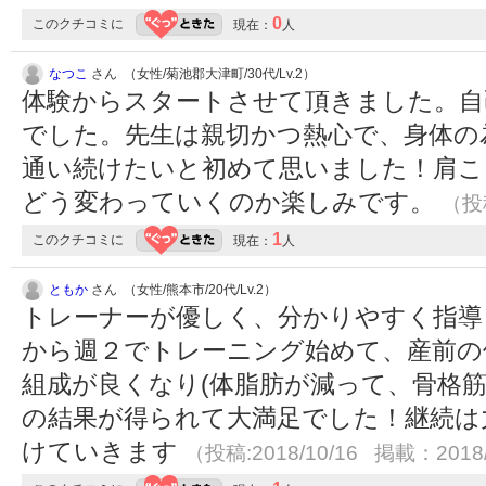
0
このクチコミに
現在：
人
なつこ
さん （女性/菊池郡大津町/30代/Lv.2）
体験からスタートさせて頂きました。自
でした。先生は親切かつ熱心で、身体の
通い続けたいと初めて思いました！肩こ
どう変わっていくのか楽しみです。
（投稿
1
このクチコミに
現在：
人
ともか
さん （女性/熊本市/20代/Lv.2）
トレーナーが優しく、分かりやすく指導
から週２でトレーニング始めて、産前の
組成が良くなり(体脂肪が減って、骨格筋
の結果が得られて大満足でした！継続は
けていきます
（投稿:2018/10/16 掲載：2018/