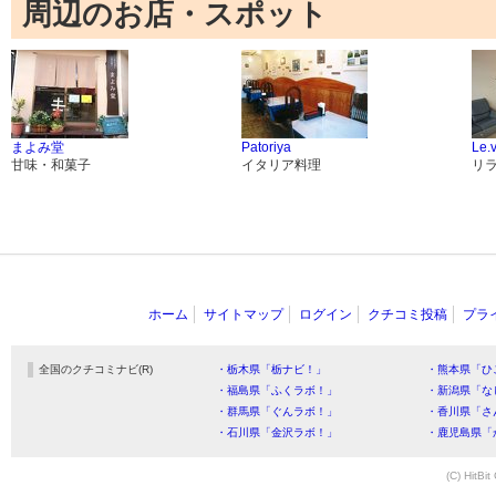
周辺のお店・スポット
まよみ堂
Patoriya
Le.
甘味・和菓子
イタリア料理
リ
ホーム
サイトマップ
ログイン
クチコミ投稿
プラ
全国のクチコミナビ(R)
・栃木県「栃ナビ！」
・熊本県「ひ
・福島県「ふくラボ！」
・新潟県「な
・群馬県「ぐんラボ！」
・香川県「さ
・石川県「金沢ラボ！」
・鹿児島県「
(C) HitBit