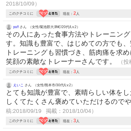
2018/10/09）
2
このクチコミに
現在：
人
yu!!
さん （女性/菊池郡大津町/20代/Lv.2）
その人にあった食事方法やトレーニング
す。知識も豊富で、はじめての方でも、
トレーニングも習慣づき、筋肉痛を求め
笑顔の素敵なトレーナーさんです。
（投稿
3
このクチコミに
現在：
人
えいこ
さん （女性/熊本市/30代/Lv.2）
とても知識が豊富で、素晴らしい体をし
しくてたくさん褒めていただけるので
稿:2018/09/19 掲載：2018/10/04）
3
このクチコミに
現在：
人