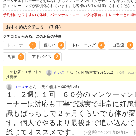
パーソナルトレーナーとお客様によるマンツーマンのエクササイズを行っており
活＋トレーニングが習慣化されています。お客様の人生の財産にされてください
予約制になりますので体験、パーソナルトレーニングは事前にトレーナーとの連
おすすめのクチコミ （
7
件）
クチコミからみる、このお店の特長
トレーナー
優しい
トレーニング
自己流
4
4
4
3
食事
アドバイス
2
2
このお店・スポットの
えいこ
さん （女性/熊本市/30代/Lv.2）
(投稿：2018/
推薦者
ヨースケ
さん （男性/熊本市/30代/Lv.5）
１、２週に１回 ６０分のマンツーマン
ーナーは対応も丁寧で誠実で非常に好感
識もばっちしで２ヶ月くらいでも体が変
す。個人でやるより最後まで追い込んで
総じてオススメです。
（投稿:2021/08/08 