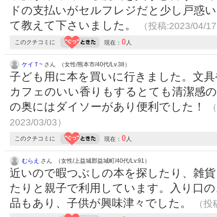
ドの支払いがセルフレジだと少し戸惑い
て教えて下さいました。
（投稿:2023/04/1
0
このクチコミに
現在：
人
ケイＴ~
さん （女性/熊本市/40代/Lv.38）
子ども用に本を買いに行きました。文具
カフェのいい香りもするとても清潔感のあ
の奥にはダイソーがあり便利でした！
（
2023/03/03）
0
このクチコミに
現在：
人
むらえ
さん （女性/上益城郡益城町/40代/Lv.91）
近いので暇つぶしの本を探したり、雑貨
たりと親子で利用しています。入り口の
品もあり、子供が興味津々でした。
（投稿