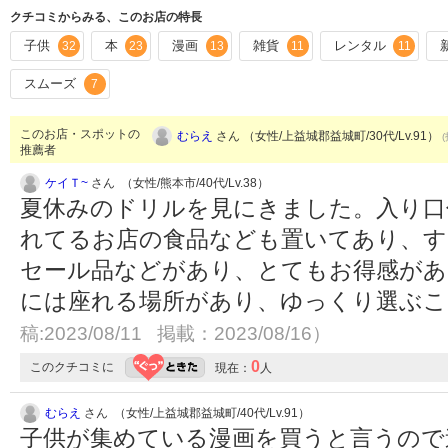
クチコミからみる、このお店の特長
子供
本
漫画
雑貨
レンタル
32
23
13
11
11
スムーズ
7
このお店・スポットの
むらえ
さん （女性/上益城郡益城町/30代/Lv.91）
推薦者
ケイＴ~
さん （女性/熊本市/40代/Lv.38）
夏休みのドリルを見にきました。入り口
れてるお店の食品なども置いてあり、す
セール品などがあり、とてもお得感があ
には座れる場所があり、ゆっくり選ぶ
稿:2023/08/11 掲載：2023/08/16）
0
このクチコミに
現在：
人
むらえ
さん （女性/上益城郡益城町/40代/Lv.91）
子供が集めている漫画を買うと言うので