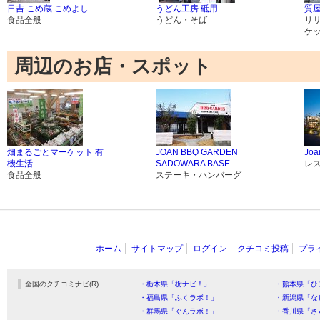
日吉 こめ蔵 こめよし
うどん工房 砥用
質屋
食品全般
うどん・そば
リ
ケ
周辺のお店・スポット
畑まるごとマーケット 有
JOAN BBQ GARDEN
Joa
機生活
SADOWARA BASE
レ
食品全般
ステーキ・ハンバーグ
ホーム
サイトマップ
ログイン
クチコミ投稿
プラ
全国のクチコミナビ(R)
・栃木県「栃ナビ！」
・熊本県「ひ
・福島県「ふくラボ！」
・新潟県「な
・群馬県「ぐんラボ！」
・香川県「さ