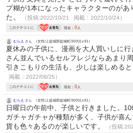
プ糊が1本になったキャラクターのがあ
た。
（投稿:2022/10/21 掲載：2022/10/24）
0
このクチコミに
現在：
人
むらえ
さん （女性/上益城郡益城町/30代/Lv.91）
夏休みの子供に、漫画を大人買いしに行
さん並んでいるセルフレジならあまり
引きこもりの生活も、少しは楽しめる
掲載：2022/08/25）
0
このクチコミに
現在：
人
むらえ
さん （女性/上益城郡益城町/30代/Lv.91）
日曜日の午前中、子供と行きました。1
ガチャガチャが種類が多く、子供が喜ん
貨も色々あるのが楽しいです。
（投稿:202