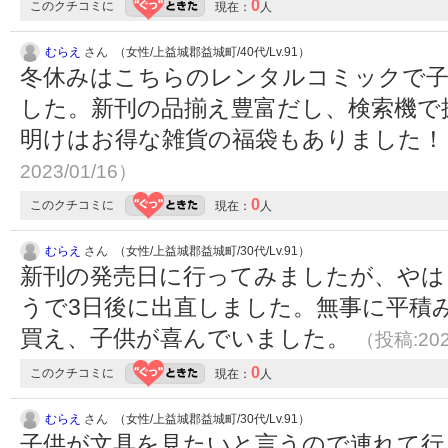
0
このクチコミに
現在：
人
むらえ
さん （女性/上益城郡益城町/40代/Lv.91）
冬休みはこちらのレンタルコミックで子
した。新刊の品揃え豊富だし、検索機で
明けはお得な雑貨の福袋もありました
2023/01/16）
0
このクチコミに
現在：
人
むらえ
さん （女性/上益城郡益城町/30代/Lv.91）
新刊の発売日に行ってみましたが、やは
うで3日後に出直しました。無事に平積
買え、子供が喜んでいました。
（投稿:202
0
このクチコミに
現在：
人
むらえ
さん （女性/上益城郡益城町/30代/Lv.91）
子供が文具を見たいと言うので連れて行