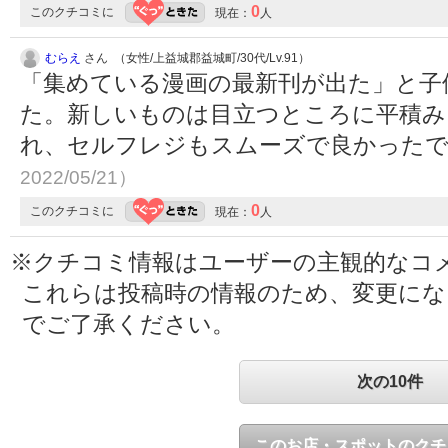
0
このクチコミに
現在：
人
むらえ
さん （女性/上益城郡益城町/30代/Lv.91）
「集めている漫画の最新刊が出た」と子
た。新しいものは目立つところに平積み
れ、セルフレジもスムーズで良かった
2022/05/21）
0
このクチコミに
現在：
人
※クチコミ情報はユーザーの主観的なコ
これらは投稿時の情報のため、変更に
でご了承ください。
次の10件
このお店・スポットのクチ