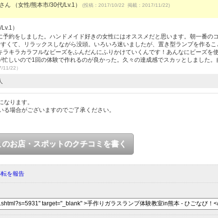
さん （女性/熊本市/30代/Lv.1）
(投稿：2017/10/22 掲載：2017/11/22)
Lv.1）
に予約をしました。ハンドメイド好きの女性にはオススメだと思います。朝一番の
やすくて、リラックスしながら没頭。いろいろ迷いましたが、置き型ランプを作るこ
キラキラカラフルなビーズをふんだんにふりかけていくんです！あんなにビーズを
～仕事が忙しいので1回の体験で作れるのが良かった。久々の達成感でスカッとしました。
/11/22）
人
になります。
いる場合がございますのでご了承ください。
このお店・スポットのクチコミを書く
移転を報告