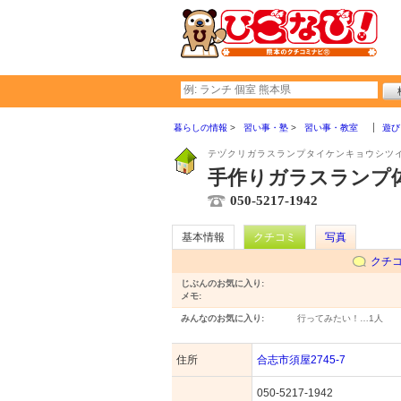
暮らしの情報
習い事・塾
習い事・教室
遊び
テヅクリガラスランプタイケンキョウシツ
手作りガラスランプ体
050-5217-1942
基本情報
クチコミ
写真
クチ
じぶんのお気に入り:
メモ:
みんなのお気に入り:
行ってみたい！…
1人
住所
合志市須屋2745-7
050-5217-1942