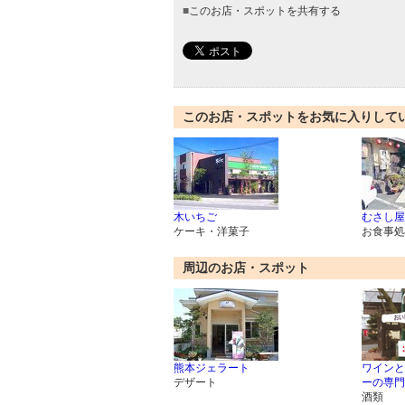
■
このお店・スポットを共有する
このお店・スポットをお気に入りして
木いちご
むさし屋
ケーキ・洋菓子
お食事処
周辺のお店・スポット
熊本ジェラート
ワインと
デザート
ーの専門
酒類