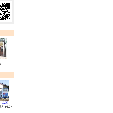
子
しんぼ
焼きそば・