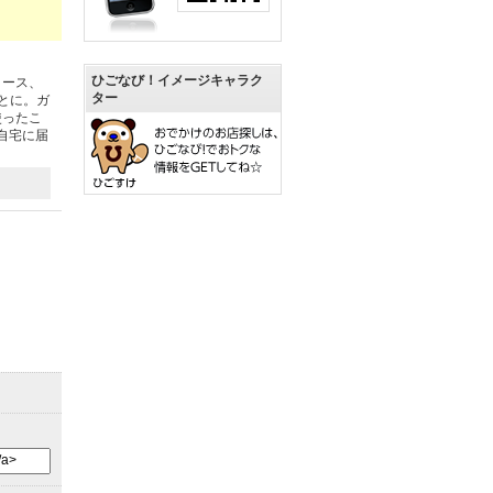
ひごなび！イメージキャラク
コース、
ター
とに。ガ
使ったこ
自宅に届