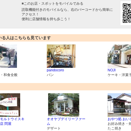
■
このお店・スポットをモバイルでみる
読取機能付きのモバイルなら、右のバーコードから簡単に
アクセス！
便利に店舗情報を持ち歩こう！
いる人はこちらも見ています
pandocoro
NOJI
・和食全般
パン
ケーキ・洋菓
モルトウイスキ
オオヤブデイリーファー
おやつ処 おい
店 閃屋
ム
お好み焼き・
デザート
たこ焼き