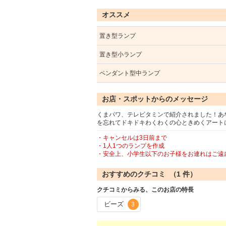
オススメ
置き型ランプ
置き型小ランプ
ペンダント型中ランプ
お店・スポットからのメッセージ
くまパワ、テレビタミンで紹介されました！あ
を忘れてドキドキわくわくの心ときめくアート
・キャンセルは3日前まで
・1人1つのランプを作成
・安全上、小学生以下のお子様をお連れはご遠
おすすめのクチコミ （
1
件）
クチコミからみる、このお店の特長
ビーズ
3