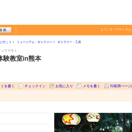
ようこそ！
ゲスト
さん
に行こう
ミュージアム・ギャラリー
ギャラリー・工房
インクマモト
験教室in熊本
コミを書く
チェックイン
お気に入り
メモを書く
印刷用ページ