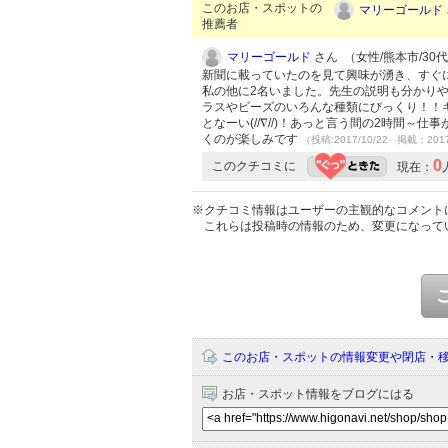
このお店・スポットの
マリーゴールド
推薦者
マリーゴールド
さん （女性/熊本市/30代/
新聞に載っていたのを見て興味が湧き、すぐ
私の他に2名いました。先生の説明も分かり
ラスやビーズのいろんな種類にびっくり！！
となーい(//∇//)！あっと言う間の2時間
くのが楽しみです
（投稿:2017/10/22 掲載：2017
0
このクチコミに
現在：
※クチコミ情報はユーザーの主観的なコメント
これらは投稿時の情報のため、変更になって
このお店・スポットの情報変更や閉店・
お店・スポット情報をブログにはる