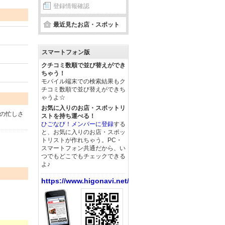
登録情報確認
最近見たお店・スポット
スマートフォン版
クチコミ数順で並び替えができ
ちゃう！
モバイル端末での検索結果もク
チコミ数順で並び替えができち
ゃうよ☆
お気に入りのお店・スポットリ
の忙しさ
ストを持ち運べる！
ひごなび！メンバーに登録
する
と、お気に入りのお店・スポッ
トリストが作れちゃう。PC・
スマートフォン共通だから、い
つでもどこでもチェックできる
よ♪
https://www.higonavi.net/