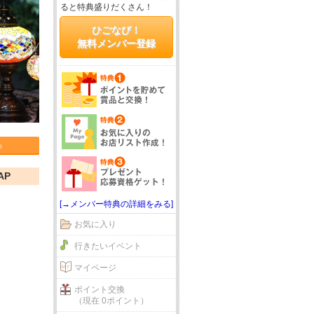
ると特典盛りだくさん！
ひごなび！
無料メンバー登録
る
AP
[→メンバー特典の詳細をみる]
お気に入り
行きたいイベント
マイページ
ポイント交換
（現在 0ポイント）