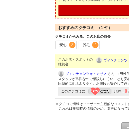
おすすめのクチコミ （
1
件）
クチコミからみる、このお店の特長
安心
脱毛
2
2
このお店・スポットの
ヴィンチェンツ
推薦者
ヴィンチェンツォ・カサノ
さん （男性/熊
スタッフが男性なので相談しにくいことも安
圧倒的に他店より高く、お値段も安心して通え
0
このクチコミに
現在：
※クチコミ情報はユーザーの主観的なコメント
これらは投稿時の情報のため、変更になって