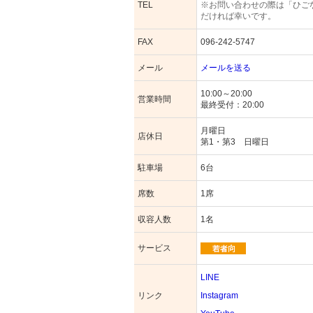
TEL
※お問い合わせの際は「ひご
だければ幸いです。
FAX
096-242-5747
メール
メールを送る
10:00～20:00
営業時間
最終受付：20:00
月曜日
店休日
第1・第3 日曜日
駐車場
6台
席数
1席
収容人数
1名
サービス
LINE
リンク
Instagram