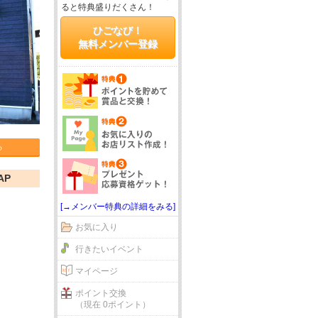
ると特典盛りだくさん！
ひごなび！
無料メンバー登録
る
AP
[→メンバー特典の詳細をみる]
お気に入り
行きたいイベント
マイページ
ポイント交換
（現在 0ポイント）