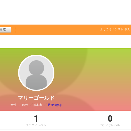
ようこそ！
ゲスト
さん
マリーゴールド
女性
40代
熊本市
肥後つばき
1
0
クチコミレベル
“ぐっ”とレベル