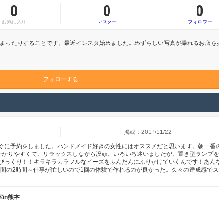
0
0
0
お気に入り
マスター
フォロワー
まったりすることです。最近インスタ始めました。めずらしい写真が撮れるお店を
フォローする
掲載：2017/11/22
ぐに予約をしました。ハンドメイド好きの女性にはオススメだと思います。朝一番
分かりやすくて、リラックスしながら没頭。いろいろ迷いましたが、置き型ランプ
びっくり！！キラキラカラフルなビーズをふんだんにふりかけていくんです！あん
と言う間の2時間～仕事が忙しいので1回の体験で作れるのが良かった。久々の達成感で
in熊本