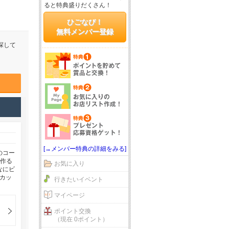
ると特典盛りだくさん！
ひごなび！
無料メンバー登録
探して
[→メンバー特典の詳細をみる]
のコー
を作る
お気に入り
なにビ
スカッ
行きたいイベント
マイページ
ポイント交換
（現在 0ポイント）