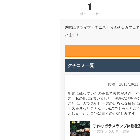
1
総クチコミ数
趣味はドライブとテニスとお洒落なカフェで
います！
クチコミ一覧
投稿：2017/10/22
新聞に載っていたのを見て興味が湧き、す
ス、私の他に2名いました。先生の説明も
ことに。ガラスやビーズのいろんな種類に
ーズを使ったことなーい(//∇//)！あっ
としました。自宅に届くのが楽しみです
手作りガラスランプ体験教室
合志市
習い事・教室