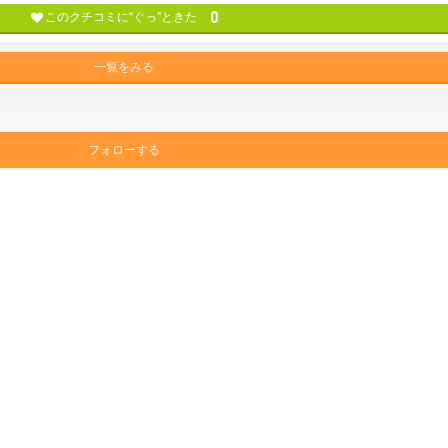
0
このクチコミに“ぐっ”ときた
一覧をみる
フォローする