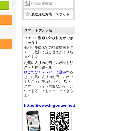
登録情報確認
最近見たお店・スポット
スマートフォン版
クチコミ数順で並び替えができ
ちゃう！
モバイル端末での検索結果もク
チコミ数順で並び替えができち
ゃうよ☆
お気に入りのお店・スポットリ
ストを持ち運べる！
ひごなび！メンバーに登録
する
と、お気に入りのお店・スポッ
トリストが作れちゃう。PC・
スマートフォン共通だから、い
つでもどこでもチェックできる
よ♪
https://www.higonavi.net/