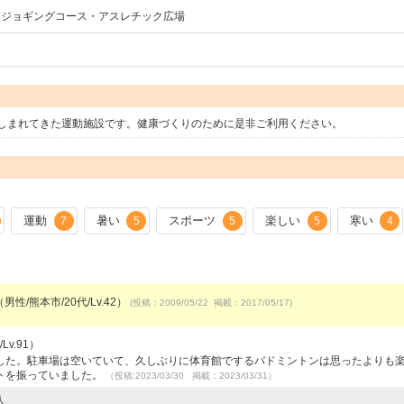
・ジョギングコース・アスレチック広場
しまれてきた運動施設です。健康づくりのために是非ご利用ください。
運動
暑い
スポーツ
楽しい
寒い
7
5
5
5
4
男性/熊本市/20代/Lv.42）
(投稿：2009/05/22 掲載：2017/05/17)
v.91）
した。駐車場は空いていて、久しぶりに体育館でするバドミントンは思ったよりも
トを振っていました。
（投稿:2023/03/30 掲載：2023/03/31）
人