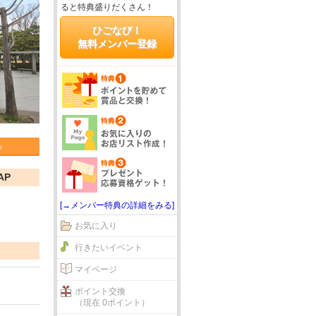
ると特典盛りだくさん！
ひごなび！
無料メンバー登録
る
AP
[→メンバー特典の詳細をみる]
お気に入り
行きたいイベント
マイページ
ポイント交換
（現在 0ポイント）