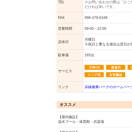
TEL
※お問い合わせの際は「ひご
だければ幸いです。
FAX
096-379-6168
営業時間
09:00～22:00
月曜日
店休日
※祝日と重なる場合は翌日が
駐車場
165台
サービス
リンク
浜線健康パークのホームペー
オススメ
【屋内施設】
温水プール・体育館・武道場