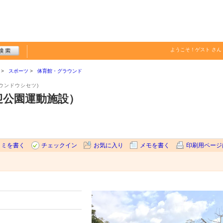
ようこそ！
ゲスト
さん
スポーツ
体育館・グラウンド
ウンドウシセツ)
迎公園運動施設）
コミを書く
チェックイン
お気に入り
メモを書く
印刷用ページ