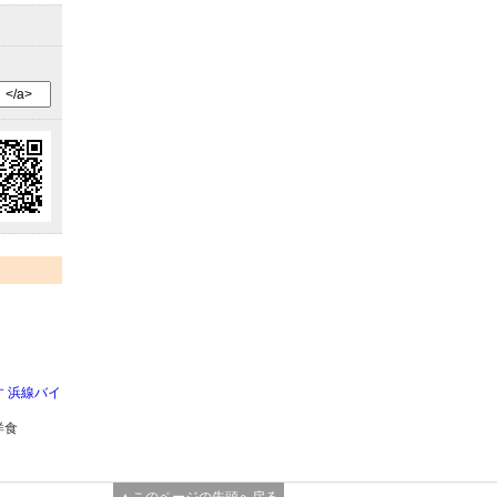
 浜線バイ
洋食