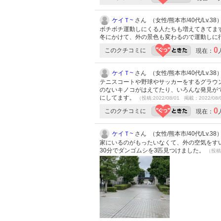
ケイＴ~
さん （女性/熊本市/40代/Lv.38
ボチボチ運動しにくる人たちも増えてきてま
冬にかけて、外の景色も変わるので運動しに
0
このクチコミに
現在：
ケイＴ~
さん （女性/熊本市/40代/Lv.38
テニスコートや野球やサッカーをするグラウ
のないキノコがはえてたり、いろんな発見が
にしてます。
（投稿:2022/08/01 掲載：2022/08/
0
このクチコミに
現在：
ケイＴ~
さん （女性/熊本市/40代/Lv.38
家にいるのがもったいなくて、外の空気をす
30分でダンゴムシを3匹見つけました。
（投稿: