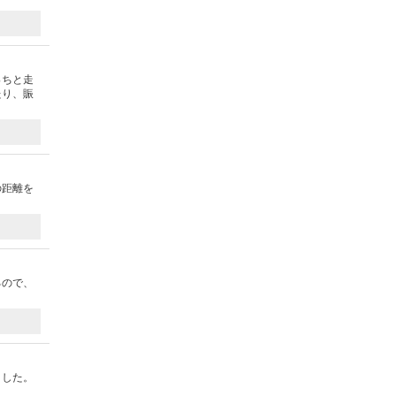
っちと走
たり、賑
の距離を
るので、
ました。