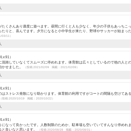
人
）
がたくさんあり適度に遊べます。昼間に行くと人も少なく、年少の子供もあっちこ
ったりと、喜んでます。夕方になると小中学生が来たり、野球やサッカーが始まっ
/03/11）
人
v.91）
に混雑していなくてスムーズに停めれます。体育館は広々としているので他の人と
動かせました。
（投稿:2021/02/09 掲載：2021/02/09）
人
v.91）
のはストレス発散になり助かります。体育館の利用ですがコートの間隔も空けてあ
（投稿:2020/10/19 掲載：2020/10/22）
人
v.91）
うになって良かったです。人数制限のためか、駐車場も空いていてすんなり停めれ
ると良いなと思います。
（投稿:2020/08/28 掲載：2020/08/31）