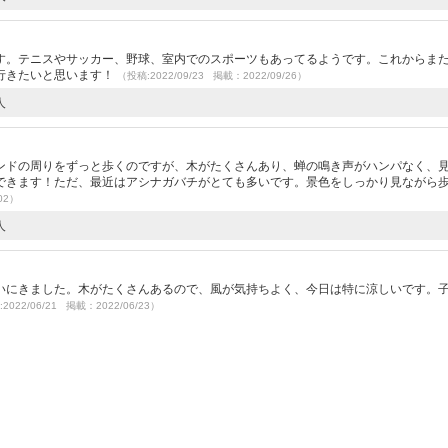
）
す。テニスやサッカー、野球、室内でのスポーツもあってるようです。これからま
行きたいと思います！
（投稿:2022/09/23 掲載：2022/09/26）
人
）
ンドの周りをずっと歩くのですが、木がたくさんあり、蝉の鳴き声がハンパなく、
できます！ただ、最近はアシナガバチがとても多いです。景色をしっかり見ながら
02）
人
）
いにきました。木がたくさんあるので、風が気持ちよく、今日は特に涼しいです。
2022/06/21 掲載：2022/06/23）