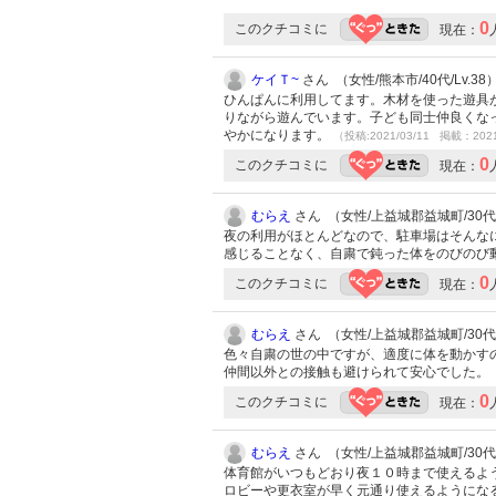
0
このクチコミに
現在：
ケイＴ~
さん （女性/熊本市/40代/Lv.38
ひんぱんに利用してます。木材を使った遊具
りながら遊んでいます。子ども同士仲良くな
やかになります。
（投稿:2021/03/11 掲載：2021
0
このクチコミに
現在：
むらえ
さん （女性/上益城郡益城町/30代/L
夜の利用がほとんどなので、駐車場はそんな
感じることなく、自粛で鈍った体をのびのび
0
このクチコミに
現在：
むらえ
さん （女性/上益城郡益城町/30代/L
色々自粛の世の中ですが、適度に体を動かす
仲間以外との接触も避けられて安心でした。
0
このクチコミに
現在：
むらえ
さん （女性/上益城郡益城町/30代/L
体育館がいつもどおり夜１０時まで使えるよ
ロビーや更衣室が早く元通り使えるようにな