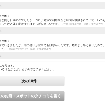
人
v.91）
前と同じ日曜の夜でしたが、コロナ対策で利用箇所と時間が制限されていて、いつ
かったけど体を動かすのはやっぱり楽しいです。
（投稿:2020/07/19 掲載：2020/07/20
人
v.91）
着で行きましたが、雨のせいか室内でも肌寒かったです。時間より早く着いたので
した。
（投稿:2020/01/26 掲載：2020/01/27）
人
になります。
いる場合がございますのでご了承ください。
次の10件
このお店・スポットのクチコミを書く