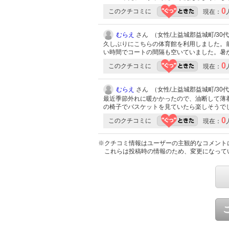
0
このクチコミに
現在：
むらえ
さん （女性/上益城郡益城町/30代/L
久しぶりにこちらの体育館を利用しました。
い時間でコートの間隔も空いていました。暑
0
このクチコミに
現在：
むらえ
さん （女性/上益城郡益城町/30代/L
最近季節外れに暖かかったので、油断して薄
の椅子でバスケットを見ていたら楽しそうで
0
このクチコミに
現在：
※クチコミ情報はユーザーの主観的なコメント
これらは投稿時の情報のため、変更になって