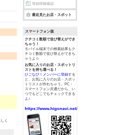
登録情報確認
最近見たお店・スポット
スマートフォン版
クチコミ数順で並び替えができ
ちゃう！
モバイル端末での検索結果もク
チコミ数順で並び替えができち
ゃうよ☆
お気に入りのお店・スポットリ
ストを持ち運べる！
ひごなび！メンバーに登録
する
と、お気に入りのお店・スポッ
トリストが作れちゃう。PC・
スマートフォン共通だから、い
つでもどこでもチェックできる
よ♪
https://www.higonavi.net/
楽しく