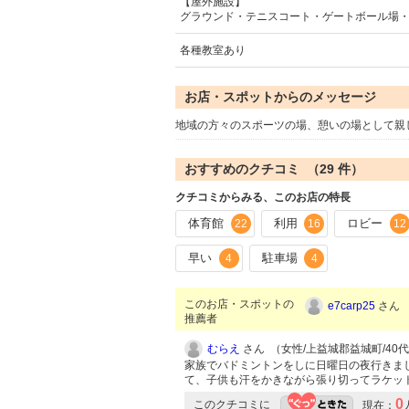
【屋外施設】
グラウンド・テニスコート・ゲートボール場
各種教室あり
お店・スポットからのメッセージ
地域の方々のスポーツの場、憩いの場として親
おすすめのクチコミ （
29
件）
クチコミからみる、このお店の特長
体育館
利用
ロビー
22
16
12
早い
駐車場
4
4
このお店・スポットの
e7carp25
さん （
推薦者
むらえ
さん （女性/上益城郡益城町/40代/L
家族でバドミントンをしに日曜日の夜行きま
て、子供も汗をかきながら張り切ってラケッ
0
このクチコミに
現在：