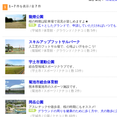
1～7
件を表示 / 全
7
件
1
龍燈公園
桜の時期は駐車場で花見が楽しめますよ★
広々としたグランドで、申請していただければいつでもご
（宇城市 / 体育館・グラウンド / クチコミ数 5件）
スキルアップフットサルパーク
人工芝のフットサル場で、心地よい汗をかこう!
（菊陽町 / 体育館・グラウンド / クチコミ数 2件）
宇土市運動公園
総合型地域スポーツクラブです。
（宇土市 / スポーツ / クチコミ数 13件）
菊池市総合体育館
熊本県菊池市のスポーツ施設です。
（菊池市 / スポーツ / クチコミ数 2件）
岡岳公園
アスレチックや遊歩道、桜の時期にもオススメ!
グラウンドの周りを健康のために歩く方や、犬の散歩に訪
（宇城市 / 公園 / クチコミ数 48件）