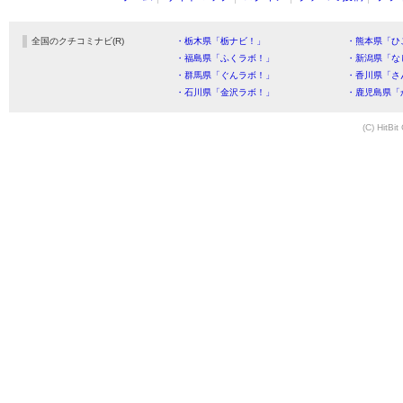
全国のクチコミナビ(R)
・栃木県「栃ナビ！」
・熊本県「ひ
・福島県「ふくラボ！」
・新潟県「な
・群馬県「ぐんラボ！」
・香川県「さ
・石川県「金沢ラボ！」
・鹿児島県「
(C) HitBit