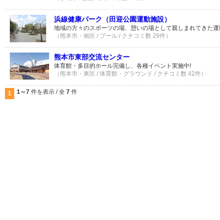
浜線健康パーク（田迎公園運動施設）
地域の方々のスポーツの場、憩いの場として親しまれてきた運
（熊本市・南区 / プール / クチコミ数 29件）
熊本市東部交流センター
体育館・多目的ホール完備し、各種イベント実施中!
（熊本市・東区 / 体育館・グラウンド / クチコミ数 42件）
1～7
件を表示 / 全
7
件
1