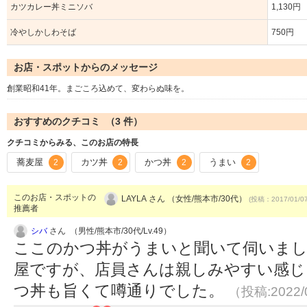
カツカレー丼ミニソバ
1,130円
冷やしかしわそば
750円
お店・スポットからのメッセージ
創業昭和41年。まごころ込めて、変わらぬ味を。
おすすめのクチコミ （
3
件）
クチコミからみる、このお店の特長
蕎麦屋
カツ丼
かつ丼
うまい
2
2
2
2
このお店・スポットの
LAYLA さん （女性/熊本市/30代）
(投稿：2017/01/0
推薦者
シバ
さん （男性/熊本市/30代/Lv.49）
ここのかつ丼がうまいと聞いて伺いまし
屋ですが、店員さんは親しみやすい感じ
つ丼も旨くて噂通りでした。
（投稿:2022/