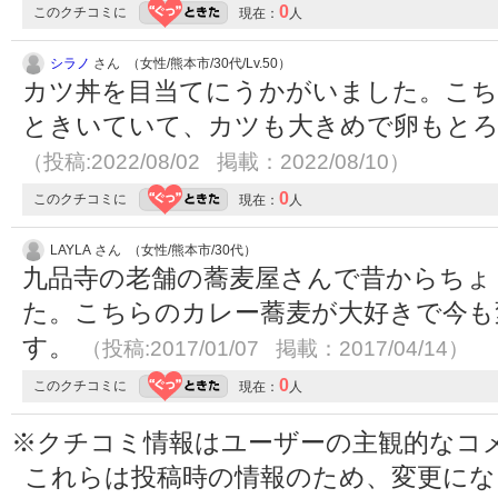
0
このクチコミに
現在：
人
シラノ
さん （女性/熊本市/30代/Lv.50）
カツ丼を目当てにうかがいました。こ
ときいていて、カツも大きめで卵もと
（投稿:2022/08/02 掲載：2022/08/10）
0
このクチコミに
現在：
人
LAYLA さん （女性/熊本市/30代）
九品寺の老舗の蕎麦屋さんで昔からちょ
た。こちらのカレー蕎麦が大好きで今も
す。
（投稿:2017/01/07 掲載：2017/04/14）
0
このクチコミに
現在：
人
※クチコミ情報はユーザーの主観的なコ
これらは投稿時の情報のため、変更に