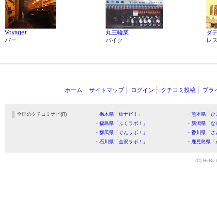
Voyager
丸三輪業
ダ
バー
バイク
レ
ホーム
サイトマップ
ログイン
クチコミ投稿
プラ
全国のクチコミナビ(R)
・栃木県「栃ナビ！」
・熊本県「ひ
・福島県「ふくラボ！」
・新潟県「な
・群馬県「ぐんラボ！」
・香川県「さ
・石川県「金沢ラボ！」
・鹿児島県「
(C) HitBit