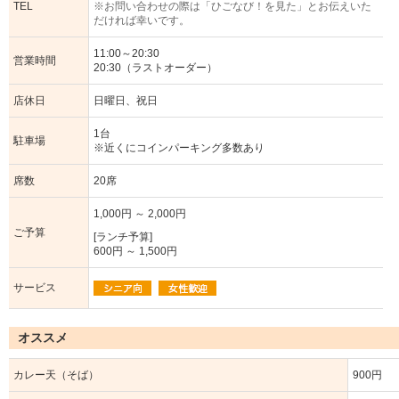
TEL
※お問い合わせの際は「ひごなび！を見た」とお伝えいた
だければ幸いです。
11:00～20:30
営業時間
20:30（ラストオーダー）
店休日
日曜日、祝日
1台
駐車場
※近くにコインパーキング多数あり
席数
20席
1,000円 ～ 2,000円
ご予算
[ランチ予算]
600円 ～ 1,500円
サービス
オススメ
カレー天（そば）
900円