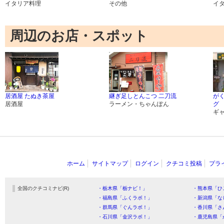
イタリア料理
その他
イ
周辺のお店・スポット
居酒屋 たぬき茶屋
継ぎ足しとんこつ 二刀流
が
居酒屋
ラーメン・ちゃんぽん
グ
ギ
ホーム
サイトマップ
ログイン
クチコミ投稿
プラ
全国のクチコミナビ(R)
・栃木県「栃ナビ！」
・熊本県「ひ
・福島県「ふくラボ！」
・新潟県「な
・群馬県「ぐんラボ！」
・香川県「さ
・石川県「金沢ラボ！」
・鹿児島県「