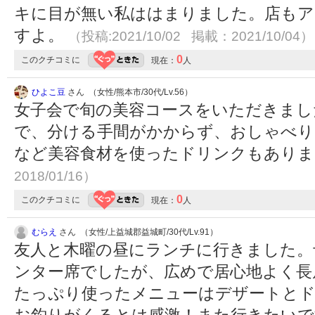
キに目が無い私ははまりました。店もア
すよ。
（投稿:2021/10/02 掲載：2021/10/04）
0
このクチコミに
現在：
人
ひよこ豆
さん （女性/熊本市/30代/Lv.56）
女子会で旬の美容コースをいただきまし
で、分ける手間がかからず、おしゃべり
など美容食材を使ったドリンクもあり
2018/01/16）
0
このクチコミに
現在：
人
むらえ
さん （女性/上益城郡益城町/30代/Lv.91）
友人と木曜の昼にランチに行きました。
ンター席でしたが、広めで居心地よく長
たっぷり使ったメニューはデザートとドリ