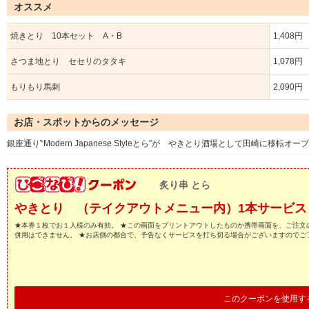
オススメ
焼きとり 10本セット A・B
1,408円
さつま地とり セセリのタタキ
1,078円
もりもり馬刺
2,090円
お店・スポットからのメッセージ
銀座通り‶Modern Japanese Styleとら″が やきとり酒場として田崎に移転オー
炙り串 とら
やきとり （テイクアウトメニュー内）1本サービス
★本券１枚でお１人様のみ有効。 ★この画面をプリントアウトしたものか携帯画面を、ご注文
併用はできません。 ★お店側の都合で、予告なくサービスを打ち切る場合がございますのでご
このクーポンを使用す