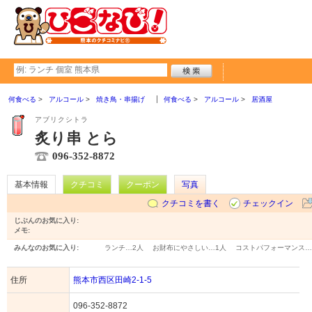
何食べる
アルコール
焼き鳥・串揚げ
何食べる
アルコール
居酒屋
アブリクシトラ
炙り串 とら
096-352-8872
基本情報
クチコミ
クーポン
写真
クチコミを書く
チェックイン
じぶんのお気に入り:
メモ:
みんなのお気に入り:
ランチ…
2人
お財布にやさしい…
1人
コストパフォーマンス…
住所
熊本市西区田崎2-1-5
096-352-8872