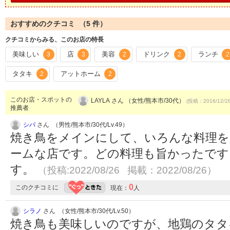
おすすめのクチコミ （
5
件）
クチコミからみる、このお店の特長
美味しい
店
美容
ドリンク
ランチ
3
3
2
2
2
タタキ
アットホーム
2
2
このお店・スポットの
LAYLA さん （女性/熊本市/30代）
(投稿：2016/12/2
推薦者
シバ
さん （男性/熊本市/30代/Lv.49）
焼き鳥をメインにして、いろんな料理
ームな店です。どの料理も旨かったです
す。
（投稿:2022/08/26 掲載：2022/08/26）
0
このクチコミに
現在：
人
シラノ
さん （女性/熊本市/30代/Lv.50）
焼き鳥も美味しいのですが、地鶏のタタ