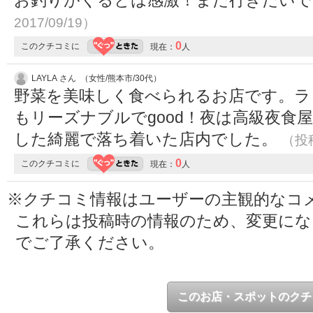
お釣りがくるとは感激！また行きたい
2017/09/19）
0
このクチコミに
現在：
人
LAYLA さん （女性/熊本市/30代）
野菜を美味しく食べられるお店です。ラ
もリーズナブルでgood！夜は高級夜食
した綺麗で落ち着いた店内でした。
（投稿
0
このクチコミに
現在：
人
※クチコミ情報はユーザーの主観的なコ
これらは投稿時の情報のため、変更に
でご了承ください。
このお店・スポットのクチ