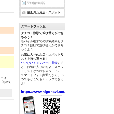
登録情報確認
最近見たお店・スポット
スマートフォン版
クチコミ数順で並び替えができ
ちゃう！
モバイル端末での検索結果もク
チコミ数順で並び替えができち
ゃうよ☆
お気に入りのお店・スポットリ
ストを持ち運べる！
ひごなび！メンバーに登録
する
と、お気に入りのお店・スポッ
トリストが作れちゃう。PC・
スマートフォン共通だから、い
ターは、
つでもどこでもチェックできる
、初めて
よ♪
https://www.higonavi.net/