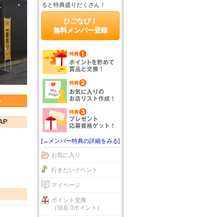
ると特典盛りだくさん！
ひごなび！
無料メンバー登録
る
AP
[→メンバー特典の詳細をみる]
お気に入り
行きたいイベント
マイページ
ポイント交換
（現在 0ポイント）