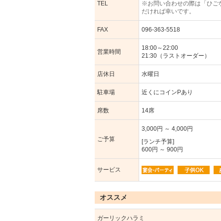
TEL
※お問い合わせの際は「ひご
だければ幸いです。
FAX
096-363-5518
18:00～22:00
営業時間
21:30（ラストオーダー）
店休日
水曜日
駐車場
近くにコインPあり
席数
14席
3,000円 ～ 4,000円
ご予算
[ランチ予算]
600円 ～ 900円
サービス
オススメ
ガーリックハラミ