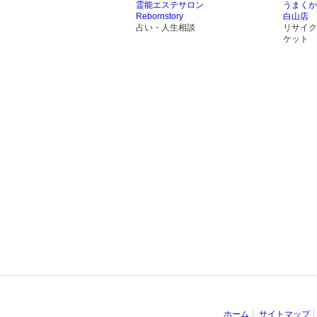
霊能エステサロン
うまくか
Rebornstory
白山店
占い・人生相談
リサイク
ケット
ホーム
サイトマップ