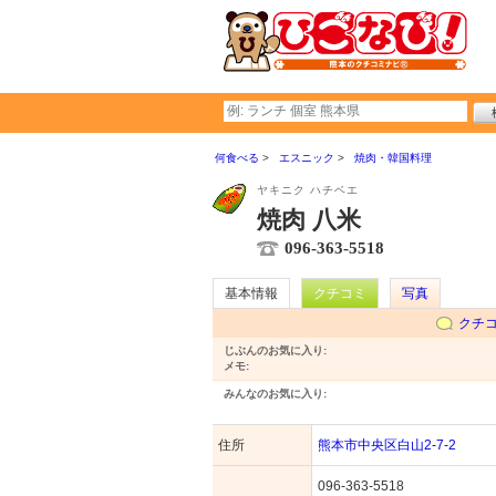
何食べる
エスニック
焼肉・韓国料理
ヤキニク ハチベエ
焼肉 八米
096-363-5518
基本情報
クチコミ
写真
クチ
じぶんのお気に入り:
メモ:
みんなのお気に入り:
住所
熊本市中央区白山2-7-2
096-363-5518