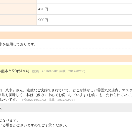
420円
900円
米を使用しております。
熊本市/20代/Lv.4）
(投稿：2016/10/02 掲載：2017/02/08)
肉 八米』さん。素敵なご夫婦でされていて、どこか懐かしい雰囲気の店内。マス
料理も美味しく、私は（飲み）中心でお伺いしています♪お肉にもこだわられていて
見たいです。
（投稿:2016/10/02 掲載：2017/02/08）
人
になります。
いる場合がございますのでご了承ください。