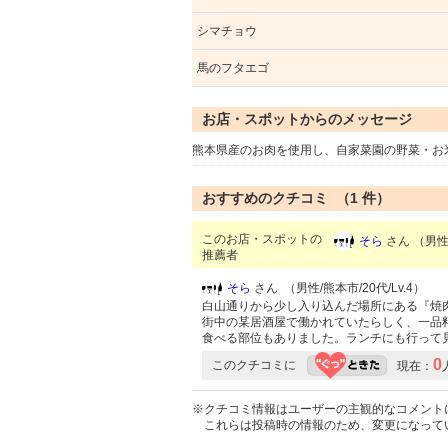
シマチョウ
馬のフタエゴ
お店・スポットからのメッセージ
熊本県産のお肉を使用し、自家菜園の野菜・お
おすすめのクチコミ （
1
件）
このお店・スポットの
そら
さん （男性/
推薦者
そら
さん （男性/熊本市/20代/Lv.4）
白山通りから少し入り込んだ場所にある『焼
街中の某居酒屋で働かれていたらしく、一品
食べる部位もありました。ランチにも行って
0
このクチコミに
現在：
※クチコミ情報はユーザーの主観的なコメント
これらは投稿時の情報のため、変更になって