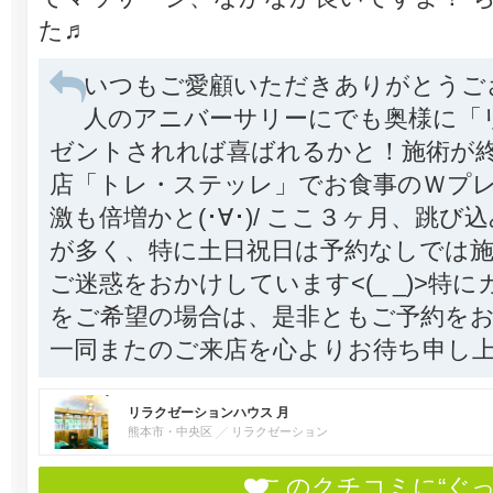
た♬
いつもご愛顧いただきありがとうござい
人のアニバーサリーにでも奥様に「
ゼントされれば喜ばれるかと！施術が
店「トレ・ステッレ」でお食事のＷプ
激も倍増かと(･∀･)/ ここ３ヶ月、跳
が多く、特に土日祝日は予約なしでは
ご迷惑をおかけしています<(_ _)>特
をご希望の場合は、是非ともご予約を
一同またのご来店を心よりお待ち申し上げて
リラクゼーションハウス 月
熊本市・中央区
リラクゼーション
このクチコミに“ぐ