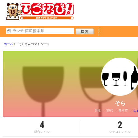
ホーム
そらさんのマイページ
そら
男性
30代
熊本市
山
4
2
総合レベル
クチコミレベル