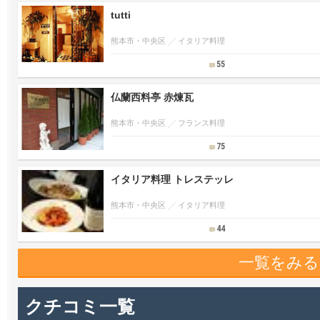
tutti
熊本市・中央区
イタリア料理
55
仏蘭西料亭 赤煉瓦
熊本市・中央区
フランス料理
75
イタリア料理 トレステッレ
熊本市・中央区
イタリア料理
44
一覧をみる
クチコミ一覧