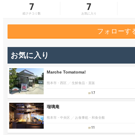
7
7
総クチコミ数
お気に入り
フォローす
お気に入り
Marche Tomatoma!
熊本市・西区
生鮮食品・直販
17
瑠璃庵
熊本市・中央区
お食事処・和食全般
11