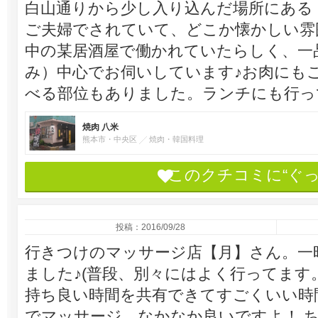
白山通りから少し入り込んだ場所にある
ご夫婦でされていて、どこか懐かしい雰
中の某居酒屋で働かれていたらしく、一
み）中心でお伺いしています♪お肉にも
べる部位もありました。ランチにも行っ
焼肉 八米
熊本市・中央区
焼肉・韓国料理
このクチコミに“ぐ
投稿：2016/09/28
行きつけのマッサージ店【月】さん。一
ました♪(普段、別々にはよく行ってます
持ち良い時間を共有できてすごくいい時間を過
でマッサージ、なかなか良いですよ！ 