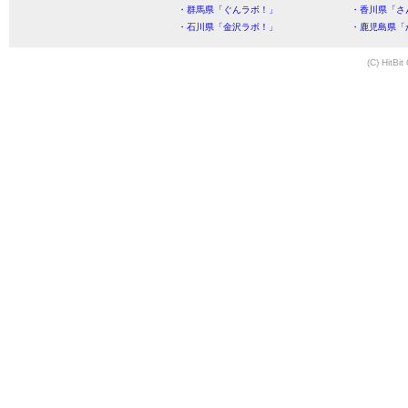
・群馬県「ぐんラボ！」
・香川県「さ
・石川県「金沢ラボ！」
・鹿児島県「
(C) HitBit