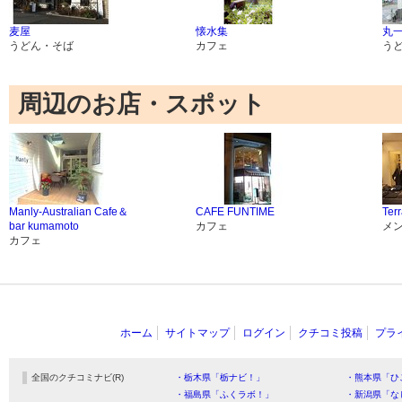
麦屋
懐水集
丸
うどん・そば
カフェ
う
周辺のお店・スポット
Manly-Australian Cafe＆
CAFE FUNTIME
Ter
bar kumamoto
カフェ
メ
カフェ
ホーム
サイトマップ
ログイン
クチコミ投稿
プラ
全国のクチコミナビ(R)
・栃木県「栃ナビ！」
・熊本県「ひ
・福島県「ふくラボ！」
・新潟県「な