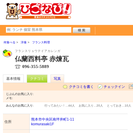
何食べる
洋食
フランス料理
フランスリョウテイアカレンガ
仏蘭西料亭 赤煉瓦
096-355-5889
基本情報
クチコミ
写真
クチコミを書く
チェックイン
じぶんのお気に入り:
メモ:
みんなのお気に入り:
行ってみたい！…
44人
お気に入り…
20人
とっておき…
10人
熊本市中央区南坪井町1-11
住所
komurasaki1F