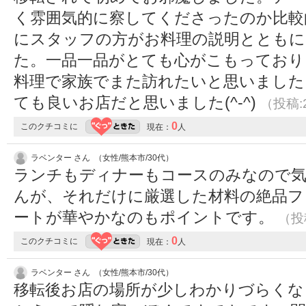
く雰囲気的に察してくださったのか比較
にスタッフの方がお料理の説明とともに
た。一品一品がとても心がこもっており
料理で家族でまた訪れたいと思いました
ても良いお店だと思いました(^-^)
（投稿:2
0
このクチコミに
現在：
人
ラベンター さん （女性/熊本市/30代）
ランチもディナーもコースのみなので
んが、それだけに厳選した材料の絶品フ
ートが華やかなのもポイントです。
（投稿
0
このクチコミに
現在：
人
ラベンター さん （女性/熊本市/30代）
移転後お店の場所が少しわかりづらくな