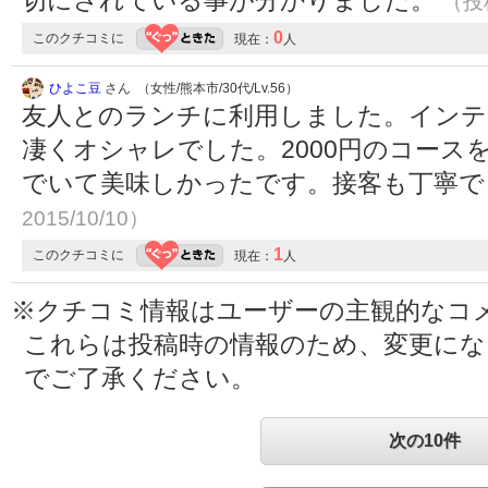
切にされている事が分かりました。
（投稿
0
このクチコミに
現在：
人
ひよこ豆
さん （女性/熊本市/30代/Lv.56）
友人とのランチに利用しました。インテ
凄くオシャレでした。2000円のコース
でいて美味しかったです。接客も丁寧
2015/10/10）
1
このクチコミに
現在：
人
※クチコミ情報はユーザーの主観的なコ
これらは投稿時の情報のため、変更に
でご了承ください。
次の10件