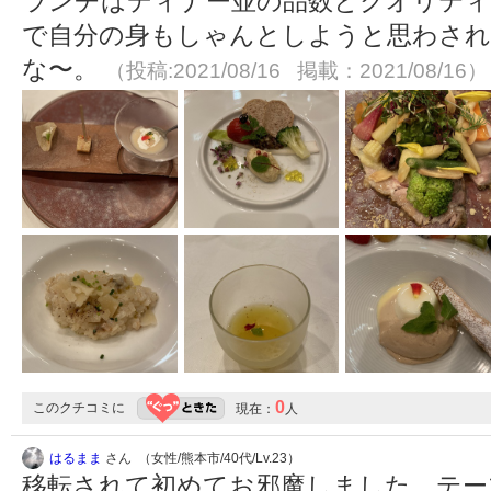
ランチはディナー並の品数とクオリティ
で自分の身もしゃんとしようと思わされ
な〜。
（投稿:2021/08/16 掲載：2021/08/16）
0
このクチコミに
現在：
人
はるまま
さん （女性/熊本市/40代/Lv.23）
移転されて初めてお邪魔しました。テー