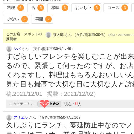
料理
店
移転
おいしい
コース
6
5
3
3
3
少ない
再開
2
2
このお店・スポットの
茶太郎 さん （女性/熊本市/30代）
(投稿：2006/08/0
推薦者
シバ
さん （男性/熊本市/30代/Lv.49）
すばらしいフレンチを楽しむことが出
るので、緊張して伺ったのですが、お店
くれますし、料理はもちろんおいしいん
見た目も最高で大切な日に大切な人と訪
稿:2021/12/01 掲載：2021/12/02）
0
このクチコミに
現在：
人
アリエル
さん （女性/熊本市/50代/Lv.16）
久しぶりにランチ。蔓延防止中なのでノ