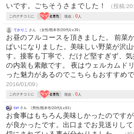
いです。ごちそうさまでした！
（投稿:201
0
このクチコミに
現在：
人
てかりこ
さん （女性/熊本市/20代/Lv.39）
お昼のフルコースを頂きました。 前菜
ぱいになりました。美味しい野菜が沢山
す。接客も丁寧で、だけど堅すぎず、気
の内装も素敵です。 夜はウェルカムド
った魅力があるのでこちらもおすすめ
2016/01/09）
0
このクチコミに
現在：
人
ﾘｮｳ
さん （男性/熊本市/20代/Lv.83）
お食事はもちろん美味しかったのですが
が良かったです。出口までお見送りして