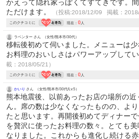
かえって隠れ家っぽくてすてきです。
ただけます。
（投稿:2018/12/09 掲載：2018/
0
このクチコミに
現在：
人
ラベンター さん （女性/熊本市/30代）
移転後初めて伺いました。メニューは少
お料理のおいしさはパワーアップして
載：2018/05/21）
0
このクチコミに
現在：
人
かいり
さん （女性/熊本市/30代/Lv.5）
熊本地震後、以前あったお店の場所の近
ん。席の数は少なくなったものの、より
たと思います。再開後初めてディナーで
を贅沢に使ったお料理の数々。とても美
なりました。これからも進化し続ける赤