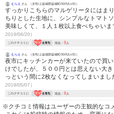
むらえ
さん （女性/上益城郡益城町/30代/Lv.91）
すっかりこちらのマルゲリータにはま
ちりとした生地に、シンプルなトマト
美味しくて、１人１枚以上食べちゃいま
2019/06/20）
0
このクチコミに
現在：
人
むらえ
さん （女性/上益城郡益城町/30代/Lv.91）
夜市にキッチンカーが来ていたので買い
けでしたが、５００円とは思えない大き
っという間に2枚なくなってしまいまし
2019/05/07）
0
このクチコミに
現在：
人
※クチコミ情報はユーザーの主観的なコ