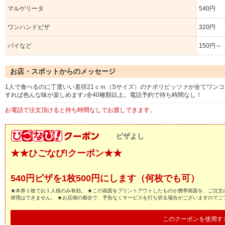
マルゲリータ
540円
ワンハンドピザ
320円
パイなど
150円～
お店・スポットからのメッセージ
1人で食べるのに丁度いい直径21ｃｍ（Sサイズ）のナポリピッツァが全てワンコ
すれば色んな味が楽しめます♪全40種類以上。電話予約で待ち時間なし！
お電話で注文頂けると待ち時間なしでお渡しできます。
ピザよし
★★ひごなび!クーポン★★
540円ピザを1枚500円にします（何枚でも可）
★本券１枚でお１人様のみ有効。 ★この画面をプリントアウトしたものか携帯画面を、ご注文
併用はできません。 ★お店側の都合で、予告なくサービスを打ち切る場合がございますのでご
このクーポンを使用す