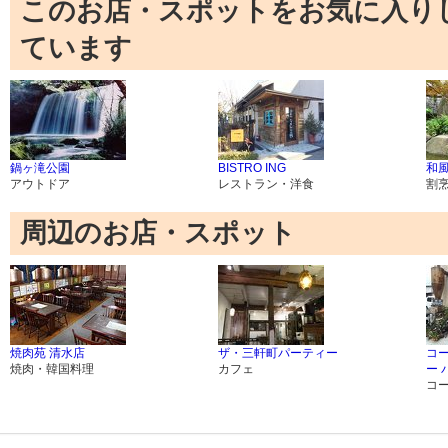
このお店・スポットをお気に入り
ています
鍋ヶ滝公園
BISTRO ING
和風
アウトドア
レストラン・洋食
割
周辺のお店・スポット
焼肉苑 清水店
ザ・三軒町パーティー
コ
焼肉・韓国料理
カフェ
ー 
コ