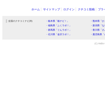
ホーム
サイトマップ
ログイン
クチコミ投稿
プラ
全国のクチコミナビ(R)
・栃木県「栃ナビ！」
・熊本県「ひ
・福島県「ふくラボ！」
・新潟県「な
・群馬県「ぐんラボ！」
・香川県「さ
・石川県「金沢ラボ！」
・鹿児島県「
(C) HitBit