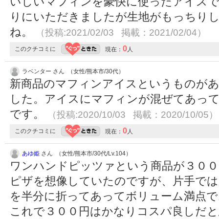
いしいマフィンを豪快に使ったアイス
りにいただきましたが生地がもっちり
ね。
（投稿:2021/02/03 掲載：2021/02/04）
0
このクチコミに
現在：
人
ラベンター さん （女性/熊本市/30代）
新商品のマフィンアイスというものが
した。アイスにマフィンが混ぜてあっ
です。
（投稿:2020/10/03 掲載：2020/10/05）
0
このクチコミに
現在：
人
あゆ姫
さん （女性/熊本市/30代/Lv.104）
ワンハンドピッツァという商品が３００
ピザを想像していたのですが、片手で
を半分に折ってあってボリューム満点で
これで３００円はかなりコスパ良しだ