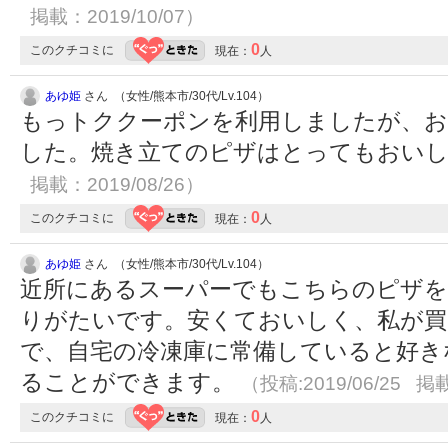
掲載：2019/10/07）
0
このクチコミに
現在：
人
あゆ姫
さん （女性/熊本市/30代/Lv.104）
もっトククーポンを利用しましたが、
した。焼き立てのピザはとってもおい
掲載：2019/08/26）
0
このクチコミに
現在：
人
あゆ姫
さん （女性/熊本市/30代/Lv.104）
近所にあるスーパーでもこちらのピザ
りがたいです。安くておいしく、私が買
で、自宅の冷凍庫に常備していると好き
ることができます。
（投稿:2019/06/25 掲載
0
このクチコミに
現在：
人