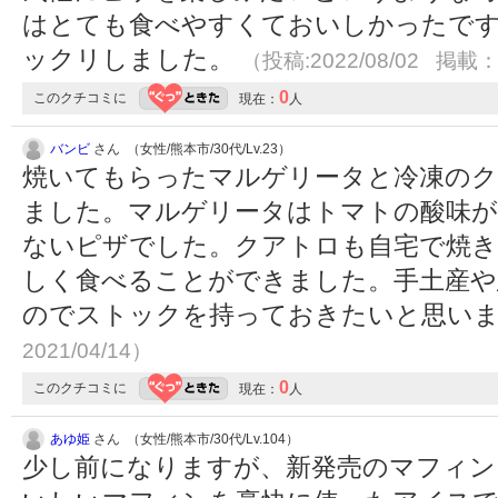
はとても食べやすくておいしかったで
ックリしました。
（投稿:2022/08/02 掲載：2
0
このクチコミに
現在：
人
バンビ
さん （女性/熊本市/30代/Lv.23）
焼いてもらったマルゲリータと冷凍の
ました。マルゲリータはトマトの酸味が
ないピザでした。クアトロも自宅で焼
しく食べることができました。手土産や
のでストックを持っておきたいと思い
2021/04/14）
0
このクチコミに
現在：
人
あゆ姫
さん （女性/熊本市/30代/Lv.104）
少し前になりますが、新発売のマフィン