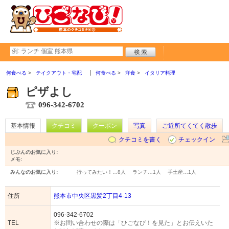
何食べる
テイクアウト・宅配
何食べる
洋食
イタリア料理
ピザよし
096-342-6702
基本情報
クチコミ
クーポン
写真
ご近所てくてく散歩
クチコミを書く
チェックイン
じぶんのお気に入り:
メモ:
みんなのお気に入り:
行ってみたい！…
8人
ランチ…
1人
手土産…
1人
住所
熊本市中央区黒髪2丁目4-13
096-342-6702
TEL
※お問い合わせの際は「ひごなび！を見た」とお伝えいた