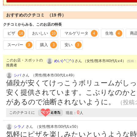
おすすめのクチコミ （
19
件）
クチコミからみる、このお店の特長
ピザ
おいしい
マルゲリータ
生地
商
16
10
4
4
スーパー
購入
安い
3
3
3
このお店・スポットの
めい(-^〇^-)
さん （女性/熊本市/40代/Lv.4）
(投稿：2
推薦者
シバ
さん （男性/熊本市/30代/Lv.49）
値段が安くてけっこうボリュームがし
安く提供されています。こぶりなのかと
があるので油断されないように。
（投稿:2
0
このクチコミに
現在：
人
シラノ
さん （女性/熊本市/30代/Lv.50）
気軽にピザを楽しみたいというような