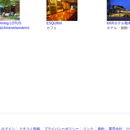
ining LOTUS
ESQUINA
KKRホテル熊
chinese/western)
カフェ
ホテル・旅館
ログイン
クチコミ投稿
プライバシーポリシー
リンク
規約
運営会社
ひ