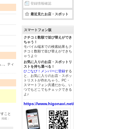
登録情報確認
最近見たお店・スポット
スマートフォン版
クチコミ数順で並び替えができ
ちゃう！
モバイル端末での検索結果もク
チコミ数順で並び替えができち
ゃうよ☆
お気に入りのお店・スポットリ
..。ティ
ストを持ち運べる！
ひごなび！メンバーに登録
する
と、お気に入りのお店・スポッ
トリストが作れちゃう。PC・
スマートフォン共通だから、い
つでもどこでもチェックできる
よ♪
https://www.higonavi.net/
ごすこと
9 掲載：