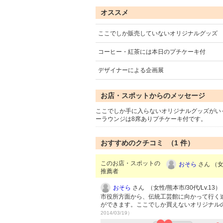
オススメ
ここでしか販売していないオリジナルグッズ
コーヒー・紅茶には本日のプチケーキ付
デザイナーによる企画展
お店・スポットからのメッセージ
ここでしか手に入らないオリジナルグッズがいっ
ーラウンジは8席ありプチケーキ付です。
おすすめのクチコミ （
1
件）
このお店・スポットの
おそら
さん （女性
推薦者
おそら
さん （女性/熊本市/30代/Lv.13）
市役所方面から、伝統工芸館に向かって行く
ができます。ここでしか買えないオリジナル
2014/03/19）