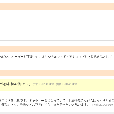
ぱい。オーダーも可能です。オリジナルフィギュアやコップもあり記念品としても.
/熊本市/30代/Lv.13）
(投稿：2014/03/19 掲載：2014/03/19)
途中にあるお店です。ギャラリー風になっていて、お茶を飲みながらゆっくりと過
の商品もあり、春先などお花見がてら、また行きたいと思います。
（投稿:2014/03/1