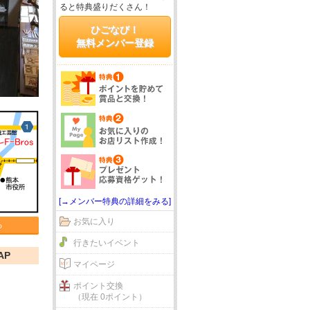
ると特典盛りだくさん！
ひごなび！
無料メンバー登録
[→メンバー特典の詳細をみる]
お気に入り
る
行きたいイベント
AP
マイページ
ポイント交換
（現在 0ポイント）