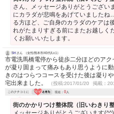
さん、メッセージありがとうございます
にカラダが悲鳴をあげていましたね…
る方ほど、ご自身のカラダのケアは後
れがたまりすぎる前にまたお越しくださ
くお願いいたします。
SH
さん （女性/熊本市/40代/Lv.1）
市電洗馬橋電停から徒歩二分ほどのアク
が凝り固まって痛みもあり思うように動
きのはつらつコースを受けた後は凝りや
宅出来ました。
（投稿:2017/01/20 掲載：201
0
このクチコミに
現在：
人
街のかかりつけ整体院（旧いわきり
メッセージありがとうございます(^^