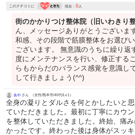
0
このクチコミに
現在：
人
街のかかりつけ整体院（旧いわきり
ん、メッセージありがとうございます(
和感、その段階で筋膜整体をお選び
ございます。 無意識のうちに繰り返
度にメンテナンスを行い、修正するこ
らもからだのバランス感覚を意識し
して行きましょう(^^)
あや
さん （女性/熊本市/40代/Lv.1）
全身の凝りとダルさを何とかしたいと思
ていただきました。最初に丁寧にカウン
を整体していただきました。終始、痛み
かったです。終わった後は身体がスッキ