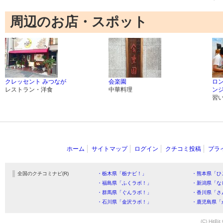
周辺のお店・スポット
クレッセント みつなが
会楽園
ロ
レストラン・洋食
中華料理
ン
習
ホーム
サイトマップ
ログイン
クチコミ投稿
プラ
全国のクチコミナビ(R)
・栃木県「栃ナビ！」
・熊本県「ひ
・福島県「ふくラボ！」
・新潟県「な
・群馬県「ぐんラボ！」
・香川県「さ
・石川県「金沢ラボ！」
・鹿児島県「
(C) HitBit