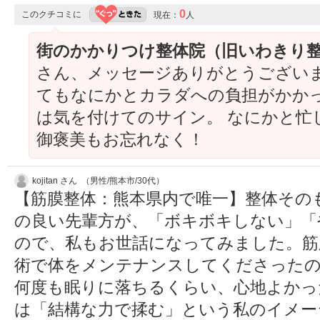
0
このクチコミに
現在：
人
街のかかりつけ整体院（旧いわきり
さん、メッセージありがとうございます
てもなにかとカラダへの負担がかかっ
は気を付けてのサイン。 なにかと忙
御褒美もお忘れなく！
kojitan さん （男性/熊本市/30代）
【筋膜整体：熊本県内で唯一】整体その
の良い先輩方が、「ボキボキしない」「
ので、私もお世話になってみました。筋
術で体をメンテナンスしてくださったの
何度も眠りに落ちるくらい、心地よかっ
は「結構な力で揉む」という私のイメー