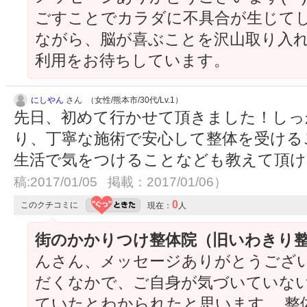
ごすことでカラダに不具合が生じてし
ながら、脳が喜ぶことを沢山取り入れ
利用をお待ちしています。
にしやん
さん （女性/熊本市/30代/Lv.1）
先日、初めて行かせて頂きました！しっ
り、丁寧な施術で安心して整体を受ける
生活で気をつけることなども教えて頂
稿:2017/01/05 掲載：2017/01/06）
0
このクチコミに
現在：
人
街のかかりつけ整体院（旧いわきり
んさん、メッセージありがとうございま
だくなかで、ご自身が気づいていな
ていたとわかられたと思います。 整