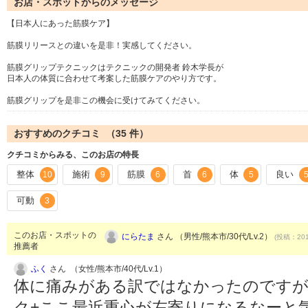
お店・スポットからのメッセージ
【日本人にあった筋膜ケア】
筋膜リリースとの違いを是非！実感してください。
筋膜グリップテクニックはテクニックの開発者 鈴木学長が
日本人の体質に合わせて考案した筋膜ケアのやり方です。
筋膜グリップを是非この機会に受けてみてください。
おすすめのクチコミ （
35
件）
クチコミからみる、このお店の特長
整体
施術
筋膜
首
体
良い
10
9
6
6
5
可動
3
このお店・スポットの
にらたま
さん （男性/熊本市/30代/Lv.2）
(投稿：201
推薦者
ふく
さん （女性/熊本市/40代/Lv.1）
体に痛みがある訳ではなかったのですが
ク+ここ最近重心が左寄りになるなーと