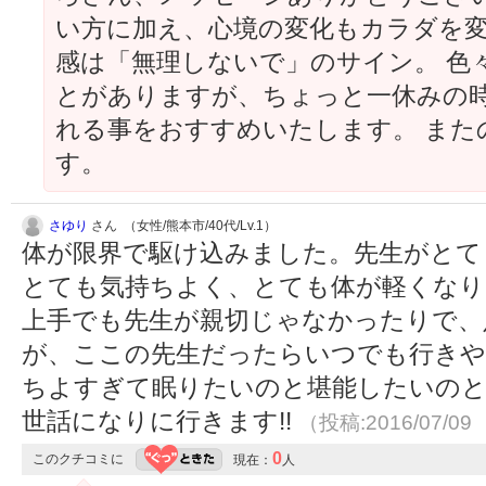
い方に加え、心境の変化もカラダを変
感は「無理しないで」のサイン。 色
とがありますが、ちょっと一休みの
れる事をおすすめいたします。 また
す。
さゆり
さん （女性/熊本市/40代/Lv.1）
体が限界で駆け込みました。先生がとて
とても気持ちよく、とても体が軽くなり
上手でも先生が親切じゃなかったりで、
が、ここの先生だったらいつでも行きや
ちよすぎて眠りたいのと堪能したいのと
世話になりに行きます!!
（投稿:2016/07/09
0
このクチコミに
現在：
人