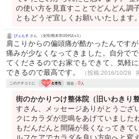
の使い方を見直すことでどんどん調
ともどうぞ宜しくお願いいたします
ぴょんす
さん （女性/熊本市/20代/Lv.1）
肩こりからの偏頭痛が酷かったんですが
痛みが少なくなってきました。自分でで
てくださるのでお家でもできて、気軽
できるので最高です。
（投稿:2016/10/28 
0
このクチコミに
現在：
人
街のかかりつけ整体院（旧いわきり
すさん、メッセージありがとうございま
クにカラダが悲鳴をあげていましたね
もだんだんと間隔が長くなってきて
ルフケアでカラダを良い方向へと変え