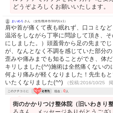
どうぞよろしくお願いいたします。
まいめろ
さん （女性/熊本市/30代/Lv.1）
肩や首が痛くて夜も眠れず、口コミなど
温浴をしながら丁寧に問診して頂き、そ
にしました。）頭蓋骨から足の先までじ
が、なんとなく不調を感じていた部分の
歪みや痛みまでも知ることができ、体だ
キリしました(^^)施術は全然痛くない
何より痛みが軽くなりました！先生もと
いたくなりました(^^)
（投稿:2016/10/25 
0
このクチコミに
現在：
人
街のかかりつけ整体院（旧いわきり
ろさん、メッセージありがとうございま