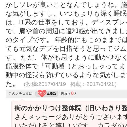
かしソレが良いことなんでしょうね。施
な気がしますし、いつもよりも深く睡眠
は、IT系の仕事をしており、ディスプ
で、肩や首の周辺に違和感が出てきまし
のタイプです。 年齢的にもこのままで
ても元気なデブを目指そうと思ってジム
す。 ただ、体がも思うように動かせな
筋膜整体で「可動域（とおっしゃってま
動中の怪我も防げているような気がしま
た。
（投稿:2017/04/19 掲載：2017/04/21）
0
このクチコミに
現在：
人
街のかかりつけ整体院（旧いわきり
さんメッセージありがとうございます(
いただけると嬉しいです。 カラダの