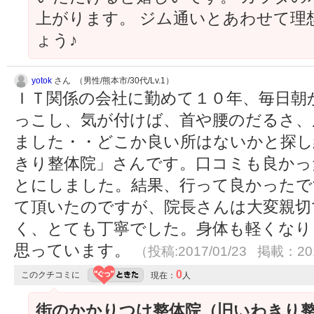
上がります。 ジム通いとあわせて理
ょう♪
yotok
さん （男性/熊本市/30代/Lv.1）
ＩＴ関係の会社に勤めて１０年、毎日朝
っこし、気が付けば、首や腰のだるさ、
ました・・どこか良い所はないかと探し
きり整体院」さんです。口コミも良かっ
とにしました。結果、行って良かったで
て頂いたのですが、院長さんは大変親切
く、とても丁寧でした。身体も軽くなり
思っています。
（投稿:2017/01/23 掲載：201
0
このクチコミに
現在：
人
街のかかりつけ整体院（旧いわきり