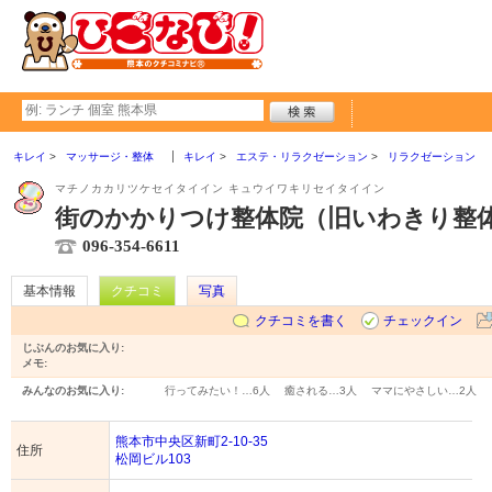
キレイ
マッサージ・整体
キレイ
エステ・リラクゼーション
リラクゼーション
マチノカカリツケセイタイイン キュウイワキリセイタイイン
街のかかりつけ整体院（旧いわきり整
096-354-6611
基本情報
クチコミ
写真
クチコミを書く
チェックイン
じぶんのお気に入り:
メモ:
みんなのお気に入り:
行ってみたい！…
6人
癒される…
3人
ママにやさしい…
2人
熊本市中央区新町2-10-35
住所
松岡ビル103