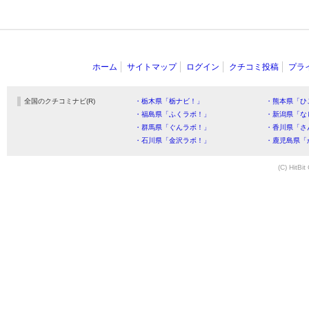
ホーム
サイトマップ
ログイン
クチコミ投稿
プラ
全国のクチコミナビ(R)
・栃木県「栃ナビ！」
・熊本県「ひ
・福島県「ふくラボ！」
・新潟県「な
・群馬県「ぐんラボ！」
・香川県「さ
・石川県「金沢ラボ！」
・鹿児島県「
(C) HitBit