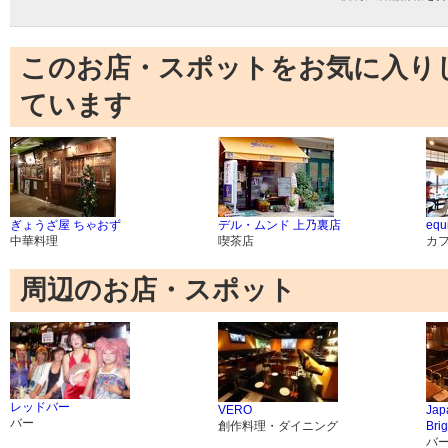
このお店・スポットをお気に入り
ています
ぎょうざ屋 ちゃおず
デル・ムンド 上乃裏店
equ
中華料理
喫茶店
カ
周辺のお店・スポット
レッドバー
VERO
Jap
バー
創作料理・ダイニング
Brig
バ