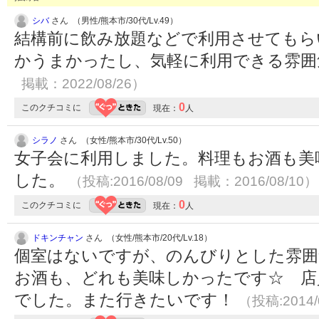
シバ
さん （男性/熊本市/30代/Lv.49）
結構前に飲み放題などで利用させてもら
かうまかったし、気軽に利用できる雰
掲載：2022/08/26）
0
このクチコミに
現在：
人
シラノ
さん （女性/熊本市/30代/Lv.50）
女子会に利用しました。料理もお酒も美
した。
（投稿:2016/08/09 掲載：2016/08/10）
0
このクチコミに
現在：
人
ドキンチャン
さん （女性/熊本市/20代/Lv.18）
個室はないですが、のんびりとした雰囲気
お酒も、どれも美味しかったです☆ 店
でした。また行きたいです！
（投稿:2014/