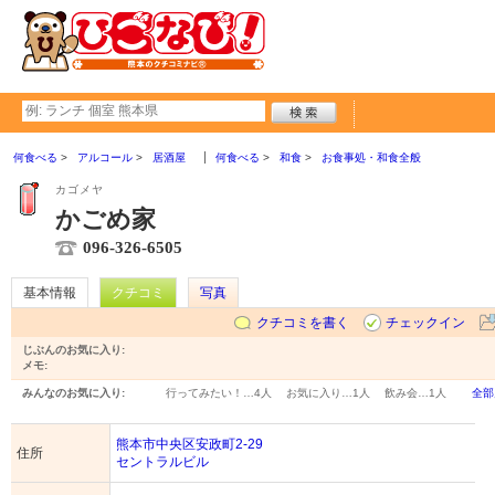
何食べる
アルコール
居酒屋
何食べる
和食
お食事処・和食全般
カゴメヤ
かごめ家
096-326-6505
基本情報
クチコミ
写真
クチコミを書く
チェックイン
じぶんのお気に入り:
メモ:
みんなのお気に入り:
行ってみたい！…
4人
お気に入り…
1人
飲み会…
1人
全部
熊本市中央区安政町2-29
住所
セントラルビル