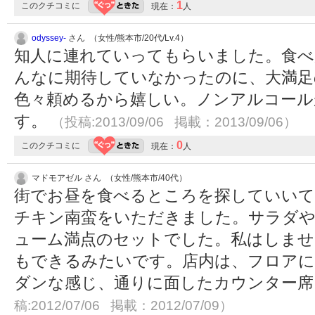
1
このクチコミに
現在：
人
odyssey-
さん （女性/熊本市/20代/Lv.4）
知人に連れていってもらいました。食べ
んなに期待していなかったのに、大満足
色々頼めるから嬉しい。ノンアルコール
す。
（投稿:2013/09/06 掲載：2013/09/06）
0
このクチコミに
現在：
人
マドモアゼル さん （女性/熊本市/40代）
街でお昼を食べるところを探していい
チキン南蛮をいただきました。サラダや
ューム満点のセットでした。私はしませ
もできるみたいです。店内は、フロアに
ダンな感じ、通りに面したカウンター
稿:2012/07/06 掲載：2012/07/09）