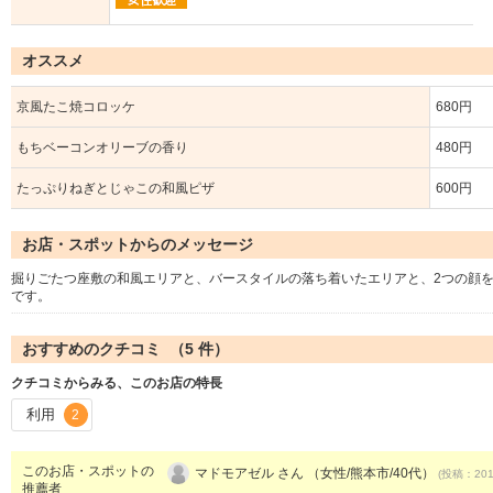
オススメ
京風たこ焼コロッケ
680円
もちベーコンオリーブの香り
480円
たっぷりねぎとじゃこの和風ピザ
600円
お店・スポットからのメッセージ
掘りごたつ座敷の和風エリアと、バースタイルの落ち着いたエリアと、2つの顔を
です。
おすすめのクチコミ （
5
件）
クチコミからみる、このお店の特長
利用
2
このお店・スポットの
マドモアゼル さん （女性/熊本市/40代）
(投稿：2012
推薦者