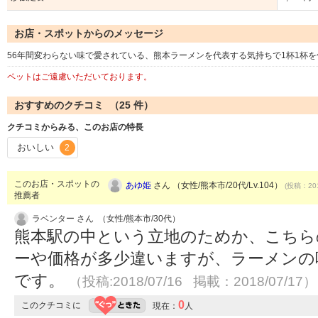
お店・スポットからのメッセージ
56年間変わらない味で愛されている、熊本ラーメンを代表する気持ちで1杯1杯
ペットはご遠慮いただいております。
おすすめのクチコミ （
25
件）
クチコミからみる、このお店の特長
おいしい
2
このお店・スポットの
あゆ姫
さん （女性/熊本市/20代/Lv.104）
(投稿：201
推薦者
ラベンター さん （女性/熊本市/30代）
熊本駅の中という立地のためか、こちら
ーや価格が多少違いますが、ラーメンの
です。
（投稿:2018/07/16 掲載：2018/07/17）
0
このクチコミに
現在：
人