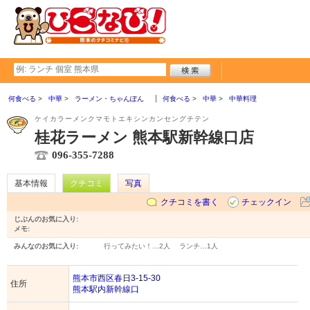
何食べる
中華
ラーメン・ちゃんぽん
何食べる
中華
中華料理
ケイカラーメンクマモトエキシンカンセングチテン
桂花ラーメン 熊本駅新幹線口店
096-355-7288
基本情報
クチコミ
写真
クチコミを書く
チェックイン
じぶんのお気に入り:
メモ:
みんなのお気に入り:
行ってみたい！…
2人
ランチ…
1人
熊本市西区春日3-15-30
住所
熊本駅内新幹線口