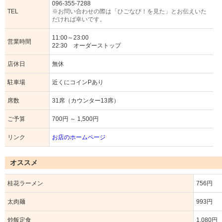
096-355-7288
TEL
※お問い合わせの際は「ひごなび！を見た」とお伝えいた
だければ幸いです。
11:00～23:00
営業時間
22:30 オーダーストップ
店休日
無休
駐車場
近くにコインPあり
席数
31席（カウンター13席）
ご予算
700円 ～ 1,500円
リンク
お店のホームページ
オススメ
桂花ラーメン
756円
太肉麺
993円
炒飯定食
1,080円