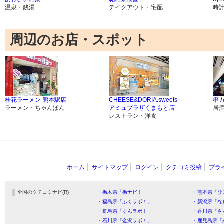
温泉・銭湯
テイクアウト・宅配
時
周辺のお店・スポット
桂花ラーメン 熊本駅店
CHEESE&DORIA.sweets
串
ラーメン・ちゃんぽん
アミュプラザくまもと店
居
レストラン・洋食
ホーム
サイトマップ
ログイン
クチコミ投稿
プラ
全国のクチコミナビ(R)
・栃木県「栃ナビ！」
・熊本県「ひ
・福島県「ふくラボ！」
・新潟県「な
・群馬県「ぐんラボ！」
・香川県「さ
・石川県「金沢ラボ！」
・鹿児島県「