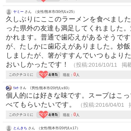
ヤミー
さん （女性/熊本市/30代/Lv.25）
久しぶりにここのラーメンを食べました
った県外の友達も満足してくれました。
かれます。普通で歯応えがあるそうです
が、たしかに歯応えがありました。炒飯
しましたが、箸がすすんでいつもより
おいしかったです！
（投稿:2016/10/11 掲載
0
このクチコミに
現在：
人
ﾘｮｳ
さん （男性/熊本市/20代/Lv.83）
個人的には好きな味です。スープはこっ
べてもらいたいです。
（投稿:2016/04/01 
0
このクチコミに
現在：
人
とんきち
さん （女性/熊本市/20代/Lv.17）