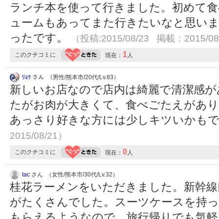
ランチ本を使って行きました。初めて食
ュームもあってまた行きたいなと思いま
ったです。
（投稿:2015/08/23 掲載：2015/08
1
このクチコミに
現在：
人
ﾘｮｳ
さん （男性/熊本市/20代/Lv.83）
新しいお店なので店内は綺麗で清潔感が
たがお肉が大きくて、食べごたえがあり
あっさり好きな方には少しキツいかも
2015/08/21）
0
このクチコミに
現在：
人
tac
さん （女性/熊本市/30代/Lv.32）
桂花ラーメンをいただきました。新幹線
がたくさんでした。スーツケースを持っ
もらえるようなので、旅行帰りでも気軽