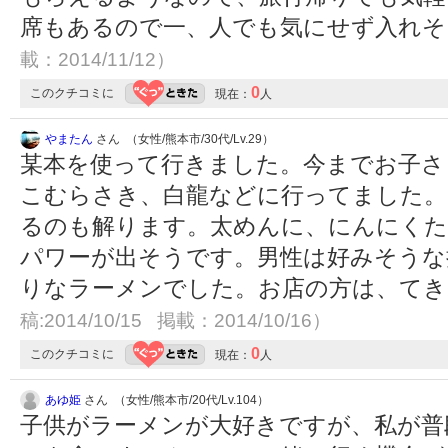
席もあるので一、人でも気にせず入れ
載：2014/11/12）
0
このクチコミに
現在：
人
やまたん
さん （女性/熊本市/30代/Lv.29）
某本を使って行きました。今までお子さ
こむらさき、白龍などに行ってました。
るのも解ります。太めんに、にんにく
パワーが出そうです。男性は好みそうな
りなラーメンでした。お店の方は、て
稿:2014/10/15 掲載：2014/10/16）
0
このクチコミに
現在：
人
あゆ姫
さん （女性/熊本市/20代/Lv.104）
子供がラーメンが大好きですが、私が普