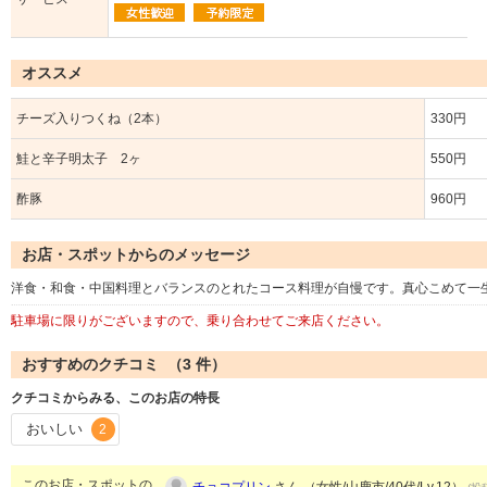
オススメ
チーズ入りつくね（2本）
330円
鮭と辛子明太子 2ヶ
550円
酢豚
960円
お店・スポットからのメッセージ
洋食・和食・中国料理とバランスのとれたコース料理が自慢です。真心こめて一
駐車場に限りがございますので、乗り合わせてご来店ください。
おすすめのクチコミ （
3
件）
クチコミからみる、このお店の特長
おいしい
2
このお店・スポットの
チョコプリン
さん （女性/山鹿市/40代/Lv.12）