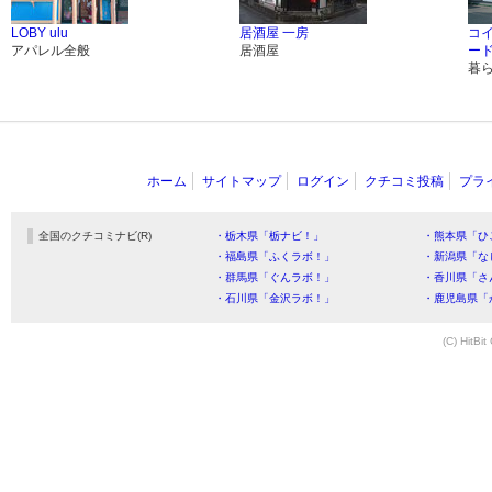
LOBY ulu
居酒屋 一房
コ
アパレル全般
居酒屋
ード
暮
ホーム
サイトマップ
ログイン
クチコミ投稿
プラ
全国のクチコミナビ(R)
・栃木県「栃ナビ！」
・熊本県「ひ
・福島県「ふくラボ！」
・新潟県「な
・群馬県「ぐんラボ！」
・香川県「さ
・石川県「金沢ラボ！」
・鹿児島県「
(C) HitBit