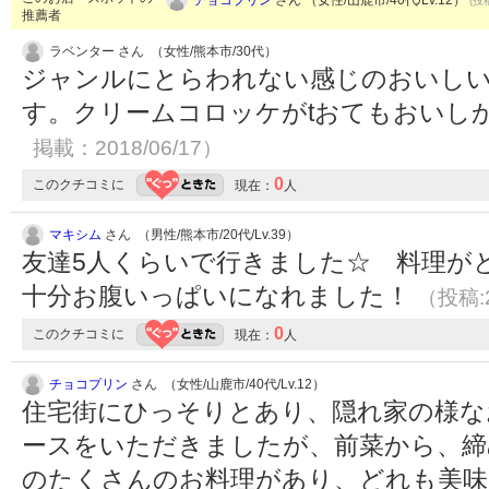
(投
推薦者
ラベンター さん （女性/熊本市/30代）
ジャンルにとらわれない感じのおいし
す。クリームコロッケがtおてもおいし
掲載：2018/06/17）
0
このクチコミに
現在：
人
マキシム
さん （男性/熊本市/20代/Lv.39）
友達5人くらいで行きました☆ 料理が
十分お腹いっぱいになれました！
（投稿:2
0
このクチコミに
現在：
人
チョコプリン
さん （女性/山鹿市/40代/Lv.12）
住宅街にひっそりとあり、隠れ家の様なお
ースをいただきましたが、前菜から、締
のたくさんのお料理があり、どれも美味