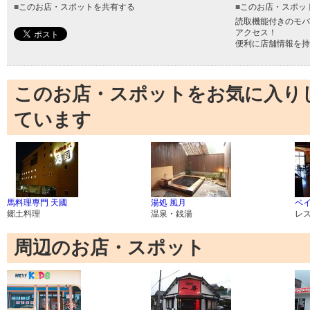
■
このお店・スポットを共有する
■
このお店・スポッ
読取機能付きのモバ
アクセス！
便利に店舗情報を持
このお店・スポットをお気に入り
ています
馬料理専門 天國
湯処 風月
ベ
郷土料理
温泉・銭湯
レ
周辺のお店・スポット