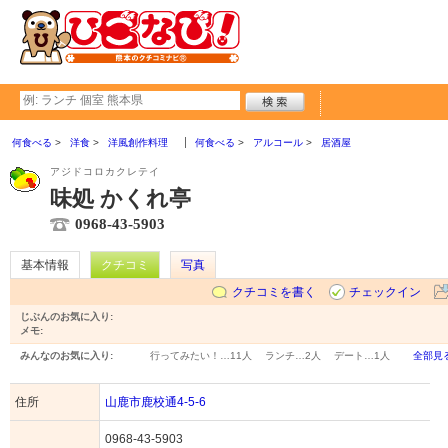
何食べる
洋食
洋風創作料理
何食べる
アルコール
居酒屋
アジドコロカクレテイ
味処 かくれ亭
0968-43-5903
基本情報
クチコミ
写真
クチコミを書く
チェックイン
じぶんのお気に入り:
メモ:
みんなのお気に入り:
行ってみたい！…
11人
ランチ…
2人
デート…
1人
全部見
住所
山鹿市鹿校通4-5-6
0968-43-5903