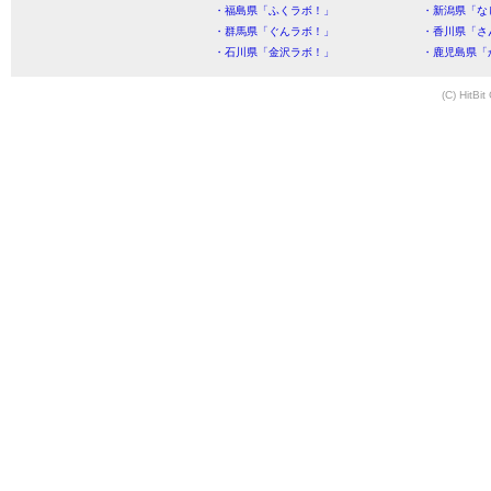
・福島県「ふくラボ！」
・新潟県「な
・群馬県「ぐんラボ！」
・香川県「さ
・石川県「金沢ラボ！」
・鹿児島県「
(C) HitBit