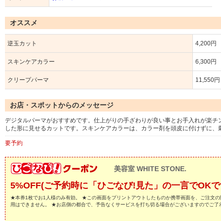
オススメ
逆玉カット
4,200円
スキンケアカラー
6,300円
クリープパーマ
11,550円
お店・スポットからのメッセージ
デジタルパーマがおすすめです。仕上がりの手ざわりが良い事とお手入れが楽チ
した形に見せるカットです。スキンケアカラーは、カラー剤を頭皮に付けずに、刺
要予約
美容室 WHITE STONE.
5%OFF(ご予約時に「ひごなび!見た」の一言でOKで
★本券1枚でお1人様のみ有効。 ★この画面をプリントアウトしたものか携帯画面を、ご注文の
用はできません。 ★お店側の都合で、予告なくサービスを打ち切る場合がございますのでご了