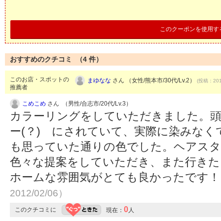
このクーポンを使用す
おすすめのクチコミ （
4
件）
このお店・スポットの
まゆなな
さん （女性/熊本市/30代/Lv.2）
(投稿：201
推薦者
こめこめ
さん （男性/合志市/20代/Lv.3）
カラーリングをしていただきました。
ー(？) にされていて、実際に染みな
も思っていた通りの色でした。ヘアスタ
色々な提案をしていただき、また行きた
ホームな雰囲気がとても良かったです
2012/02/06）
0
このクチコミに
現在：
人