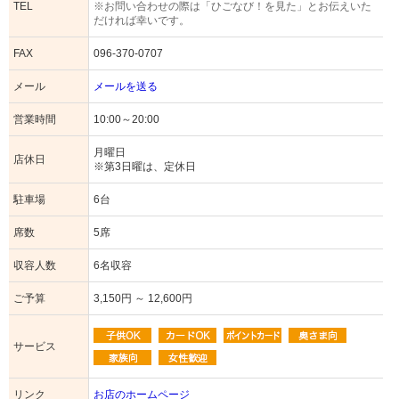
TEL
※お問い合わせの際は「ひごなび！を見た」とお伝えいた
だければ幸いです。
FAX
096-370-0707
メール
メールを送る
営業時間
10:00～20:00
月曜日
店休日
※第3日曜は、定休日
駐車場
6台
席数
5席
収容人数
6名収容
ご予算
3,150円 ～ 12,600円
サービス
リンク
お店のホームページ