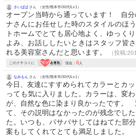
さいばば
さん （女性/熊本市/30代/Lv.1）
オープン当時から通っています！ 自分
ナさんにお任せした時のスタイルのほ
トホームでとても居心地よく、ゆっくり
よみ、お話ししたいときはスタッフ皆さ
れる美容室さんだと思います。
（投稿:201
0
このクチコミに
現在：
人
なみもん
さん （女性/熊本市/30代/Lv.1）
今日、友達にすすめられてカラーとカッ
っても気に入りました。カラーは、変わ
が、自然な色に染まり良かったです。 
て、その説明はなかったのが残念でした
た。いつも、パサパサしてはねてた部分
案もしてくれてとても満足しました