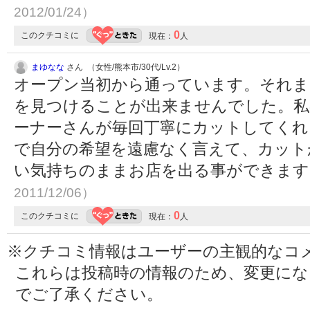
2012/01/24）
0
このクチコミに
現在：
人
まゆなな
さん （女性/熊本市/30代/Lv.2）
オープン当初から通っています。それま
を見つけることが出来ませんでした。私
ーナーさんが毎回丁寧にカットしてくれ
で自分の希望を遠慮なく言えて、カット
い気持ちのままお店を出る事ができま
2011/12/06）
0
このクチコミに
現在：
人
※クチコミ情報はユーザーの主観的なコ
これらは投稿時の情報のため、変更に
でご了承ください。