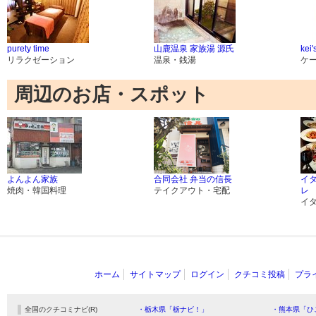
purety time
山鹿温泉 家族湯 源氏
kei'
リラクゼーション
温泉・銭湯
ケ
周辺のお店・スポット
よんよん家族
合同会社 弁当の信長
イ
焼肉・韓国料理
テイクアウト・宅配
レ
イ
ホーム
サイトマップ
ログイン
クチコミ投稿
プラ
全国のクチコミナビ(R)
・栃木県「栃ナビ！」
・熊本県「ひ