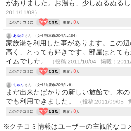
がありました。お湯も、少しぬるぬる
2011/11/08）
0
このクチコミに
現在：
人
あゆ姫
さん （女性/熊本市/20代/Lv.104）
家族湯を利用した事があります。この辺
高く、とっても好きです。部屋はとても
イムでした。
（投稿:2011/10/04 掲載：2011/
0
このクチコミに
現在：
人
ちゅん
さん （女性/山鹿市/20代/Lv.9）
まだ出来たばかりの新しい旅館で、木の
でも利用できました。
（投稿:2011/09/05 
0
このクチコミに
現在：
人
※クチコミ情報はユーザーの主観的なコ