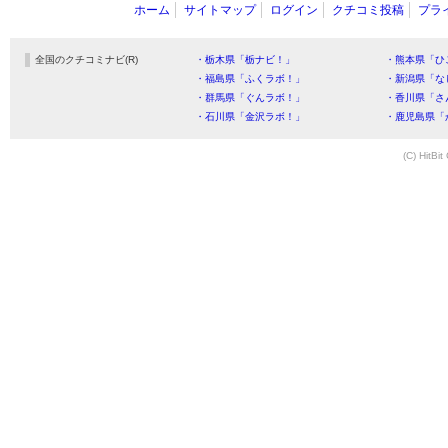
ホーム
サイトマップ
ログイン
クチコミ投稿
プラ
全国のクチコミナビ(R)
・栃木県「栃ナビ！」
・熊本県「ひ
・福島県「ふくラボ！」
・新潟県「な
・群馬県「ぐんラボ！」
・香川県「さ
・石川県「金沢ラボ！」
・鹿児島県「
(C) HitBit