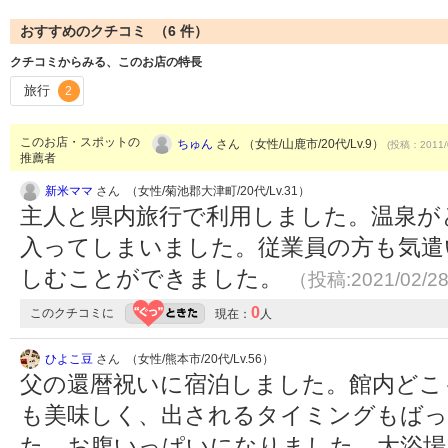
おすすめのクチコミ （
6
件）
クチコミからみる、このお店の特長
旅行
2
このお店・スポットの
ちゅん
さん （女性/山鹿市/20代/Lv.9）
(投稿：2011/
推薦者
新米ママ
さん （女性/菊池郡大津町/20代/Lv.31）
主人と県内旅行で利用しました。温泉が
入ってしまいました。従業員の方も気遣
しむことができました。
（投稿:2021/02/2
0
このクチコミに
現在：
人
ひよこ豆
さん （女性/熊本市/20代/Lv.56）
父の還暦祝いに宿泊しました。館内どこ
も美味しく、出されるタイミングもばっ
た。お腹いっぱいになりました。大浴場