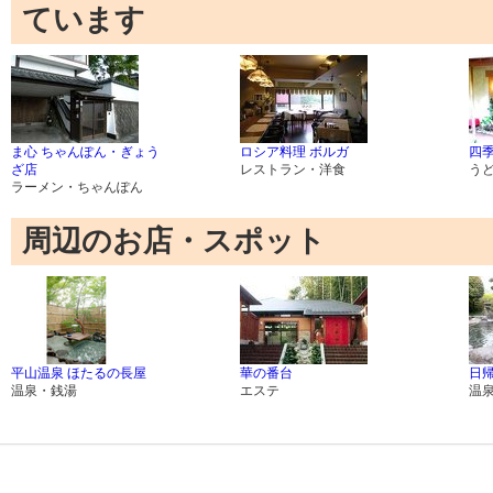
ています
ま心 ちゃんぽん・ぎょう
ロシア料理 ボルガ
四
ざ店
レストラン・洋食
う
ラーメン・ちゃんぽん
周辺のお店・スポット
平山温泉 ほたるの長屋
華の番台
日
温泉・銭湯
エステ
温