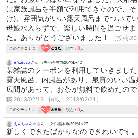
は家族風呂を半額で利用できたので、そ
け)。雰囲気がいい露天風呂までついて
母娘水入らずで、楽しい時間を過ごせま
た。ありがとうございました！
（投稿:201
0
このクチコミに
現在：
人
e7carp25
さん （男性/合志市/20代/Lv.42）
某雑誌のクーポンを利用していきました
露天風呂、内風呂があり、泉質のいい温
広間があって、お茶が無料で飲めたの
稿:2013/02/19 掲載：2013/02/21）
0
このクチコミに
現在：
人
えんちゃん☆
さん （女性/熊本市/20代/Lv.27）
新しくできたばかりなのできれいです