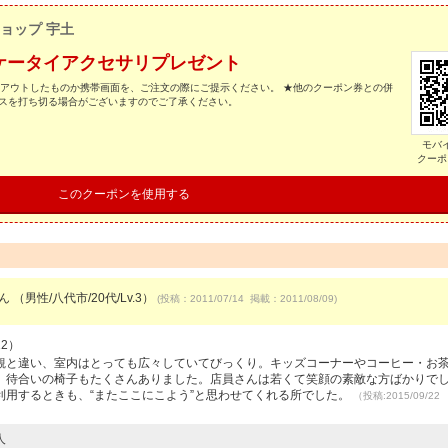
ショップ 宇土
ケータイアクセサリプレゼント
トアウトしたものか携帯画面を、ご注文の際にご提示ください。 ★他のクーポン券との併
ビスを打ち切る場合がございますのでご了承ください。
モバ
クーポ
このクーポンを使用する
ん （男性/八代市/20代/Lv.3）
(投稿：2011/07/14 掲載：2011/08/09)
12）
観と違い、室内はとっても広々していてびっくり。キッズコーナーやコーヒー・お
。待合いの椅子もたくさんありました。店員さんは若くて笑顔の素敵な方ばかりで
利用するときも、“またここにこよう”と思わせてくれる所でした。
（投稿:2015/09/2
人