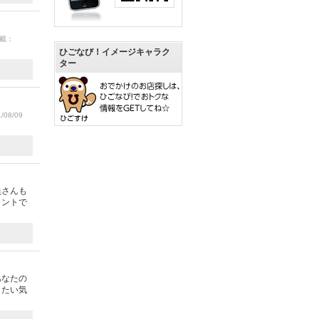
掲載：
ひごなび！イメージキャラク
ター
/08/09
員さんも
イントで
あなたの
きたい気