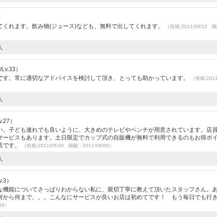
）
てくれます。飲み物(ジュース)なども、無料で出してくれます。
（投稿:2011/08/12 
人
Lv.33）
です。常に適切なアドバイスを検討して頂き、とっても助かっています。
（投稿:2011
人
.27）
い。子ども連れでも良いように、大きめのテレビやベンチが用意されています。店
サービスもあります。土日限定でカップ式の自販機が無料で利用できるのもお得ポ
店です。
（投稿:2011/05/30 掲載：2011/08/09）
人
.3）
な機能についてさっぱりわからない私に、親切丁寧に教えて頂いたスタッフさん。
何から何まで。。。こんなにサービスが良いお店は初めてです！ もう毎日でも行
09）