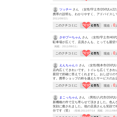
ツッチー
さん （女性/宇土市/20代/Lv.22
携帯の説明も、わかりやすく、アドバイスし
2011/08/22）
0
このクチコミに
現在：
さやプーちゃん
さん （女性/宇土市/40代/
駐車場が広くて、店員さんも、とっても親切
掲載：2011/08/11）
0
このクチコミに
現在：
えんちゃん☆
さん （女性/熊本市/20代/Lv
店内広くてきれいです。トイレも広くてきれ
親切で的確に答えてくれますし、おしぼりの
す。携帯ショップの粋を越えたサービスのお
0
このクチコミに
現在：
まこっちゃん
さん （男性/八代市/20代/Lv
新機種の件で立ち寄らせて頂きました。色ん
笑顔に癒されました。他の店員さんも笑顔で
分です（笑）
（投稿:2011/07/14 掲載：2011/08/