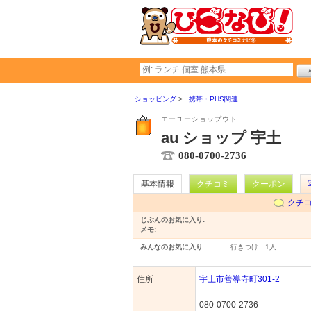
ショッピング
携帯・PHS関連
エーユーショップウト
au ショップ 宇土
080-0700-2736
基本情報
クチコミ
クーポン
クチ
じぶんのお気に入り:
メモ:
みんなのお気に入り:
行きつけ…
1人
住所
宇土市善導寺町301-2
080-0700-2736