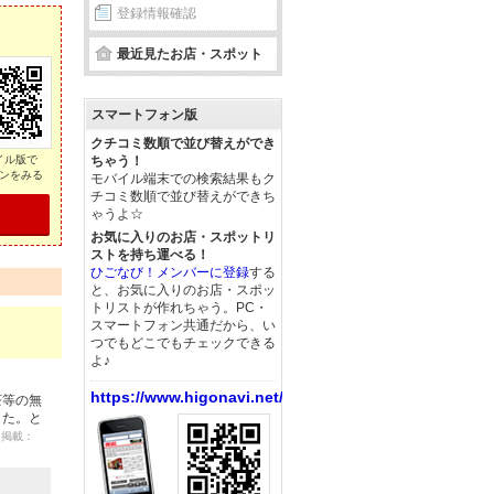
登録情報確認
最近見たお店・スポット
スマートフォン版
クチコミ数順で並び替えができ
イル版で
ちゃう！
ンをみる
モバイル端末での検索結果もク
チコミ数順で並び替えができち
ゃうよ☆
お気に入りのお店・スポットリ
ストを持ち運べる！
ひごなび！メンバーに登録
する
と、お気に入りのお店・スポッ
トリストが作れちゃう。PC・
スマートフォン共通だから、い
つでもどこでもチェックできる
よ♪
https://www.higonavi.net/
茶等の無
した。と
2 掲載：