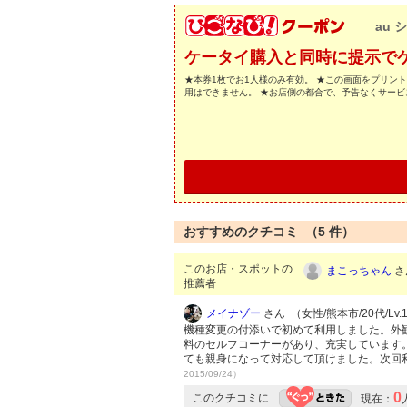
au 
ケータイ購入と同時に提示で
★本券1枚でお1人様のみ有効。 ★この画面をプリン
用はできません。 ★お店側の都合で、予告なくサー
おすすめのクチコミ （
5
件）
このお店・スポットの
まこっちゃん
さ
推薦者
メイナゾー
さん （女性/熊本市/20代/Lv.
機種変更の付添いで初めて利用しました。外
料のセルフコーナーがあり、充実しています
ても親身になって対応して頂けました。次回
2015/09/24）
0
このクチコミに
現在：