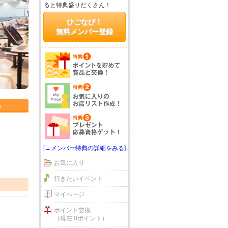
ると特典盛りだくさん！
ひごなび！
無料メンバー登録
る
[→メンバー特典の詳細をみる]
お気に入り
行きたいイベント
マイページ
ポイント交換
（現在 0ポイント）