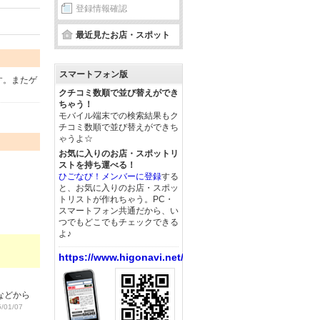
登録情報確認
最近見たお店・スポット
スマートフォン版
す。またゲ
クチコミ数順で並び替えができ
ちゃう！
モバイル端末での検索結果もク
チコミ数順で並び替えができち
ゃうよ☆
お気に入りのお店・スポットリ
ストを持ち運べる！
ひごなび！メンバーに登録
する
と、お気に入りのお店・スポッ
トリストが作れちゃう。PC・
スマートフォン共通だから、い
つでもどこでもチェックできる
よ♪
https://www.higonavi.net/
などから
/01/07