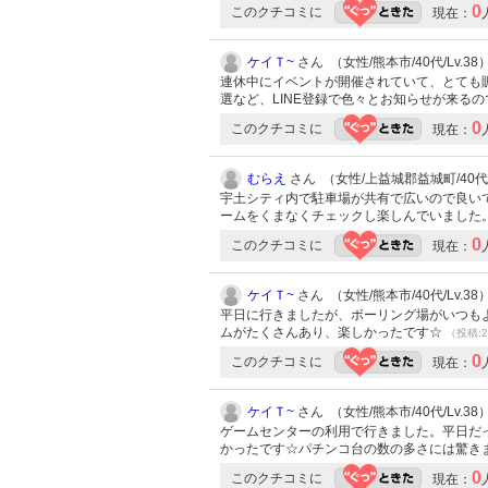
0
このクチコミに
現在：
ケイＴ~
さん （女性/熊本市/40代/Lv.38
連休中にイベントが開催されていて、とても
選など、LINE登録で色々とお知らせが来る
0
このクチコミに
現在：
むらえ
さん （女性/上益城郡益城町/40代/L
宇土シティ内で駐車場が共有で広いので良い
ームをくまなくチェックし楽しんでいました
0
このクチコミに
現在：
ケイＴ~
さん （女性/熊本市/40代/Lv.38
平日に行きましたが、ボーリング場がいつも
ムがたくさんあり、楽しかったです☆
（投稿:2
0
このクチコミに
現在：
ケイＴ~
さん （女性/熊本市/40代/Lv.38
ゲームセンターの利用で行きました。平日だ
かったです☆パチンコ台の数の多さには驚き
0
このクチコミに
現在：