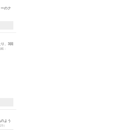
ターのク
り、3回
 掲載：
気のよう
/25）