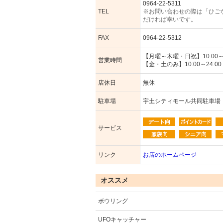
0964-22-5311
TEL
※お問い合わせの際は「ひご
だければ幸いです。
FAX
0964-22-5312
【月曜～木曜・日祝】10:00～2
営業時間
【金・土のみ】10:00～24:00
店休日
無休
駐車場
宇土シティモール共同駐車場
サービス
リンク
お店のホームページ
オススメ
ボウリング
UFOキャッチャー