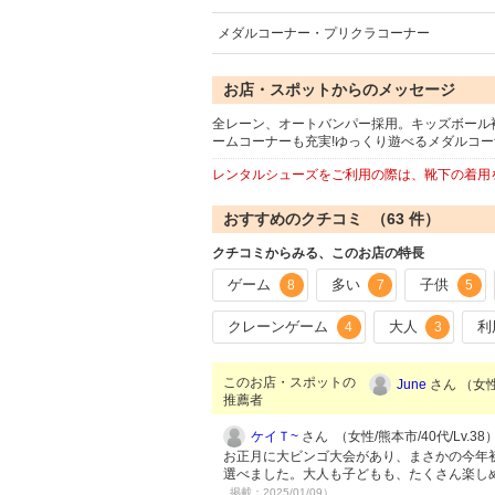
メダルコーナー・プリクラコーナー
お店・スポットからのメッセージ
全レーン、オートバンパー採用。キッズボール
ームコーナーも充実!ゆっくり遊べるメダルコー
レンタルシューズをご利用の際は、靴下の着用
おすすめのクチコミ （
63
件）
クチコミからみる、このお店の特長
ゲーム
多い
子供
8
7
5
クレーンゲーム
大人
利
4
3
このお店・スポットの
June
さん （女性
推薦者
ケイＴ~
さん （女性/熊本市/40代/Lv.38
お正月に大ビンゴ大会があり、まさかの今年初
選べました。大人も子どもも、たくさん楽し
掲載：2025/01/09）