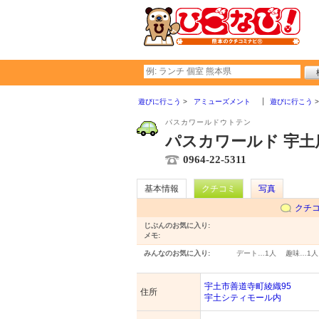
遊びに行こう
アミューズメント
遊びに行こう
パスカワールドウトテン
パスカワールド 宇土
0964-22-5311
基本情報
クチコミ
写真
クチ
じぶんのお気に入り:
メモ:
みんなのお気に入り:
デート…
1人
趣味…
1人
宇土市善道寺町綾織95
住所
宇土シティモール内