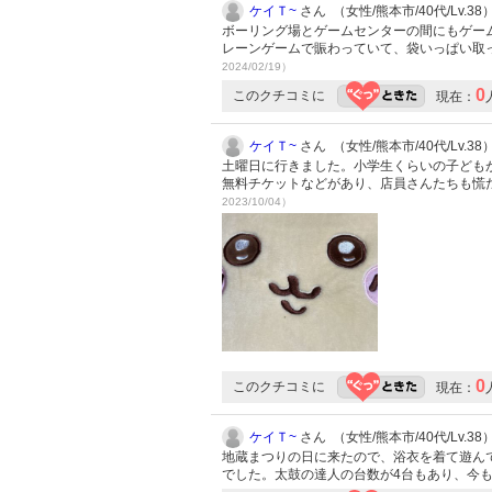
ケイＴ~
さん （女性/熊本市/40代/Lv.38
ボーリング場とゲームセンターの間にもゲー
レーンゲームで賑わっていて、袋いっぱい取
2024/02/19）
0
このクチコミに
現在：
ケイＴ~
さん （女性/熊本市/40代/Lv.38
土曜日に行きました。小学生くらいの子ども
無料チケットなどがあり、店員さんたちも慌
2023/10/04）
0
このクチコミに
現在：
ケイＴ~
さん （女性/熊本市/40代/Lv.38
地蔵まつりの日に来たので、浴衣を着て遊ん
でした。太鼓の達人の台数が4台もあり、今