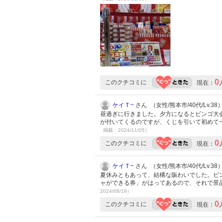
0
このクチコミに
現在：
ケイＴ~
さん （女性/熊本市/40代/Lv.38
昼過ぎに行きました。夕方になるとビンゴ大
が付いてくるのですが、くじを引いて初めて
掲載：2024/11/05）
0
このクチコミに
現在：
ケイＴ~
さん （女性/熊本市/40代/Lv.38
夏休みともあって、結構な賑わいでした。ビ
ャができる券」がはってあるので、それで景
2024/08/19）
0
このクチコミに
現在：