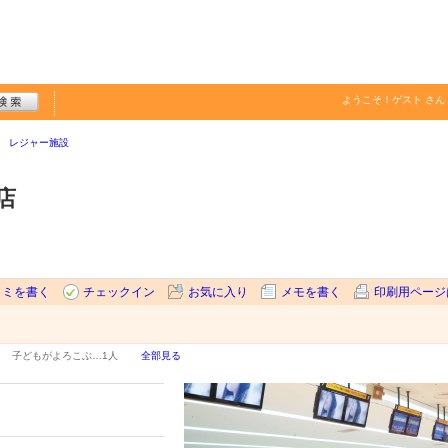
ようこそ！
ゲスト
さん
レジャー施設
店
コミを書く
チェックイン
お気に入り
メモを書く
印刷用ページ
子どもがよろこぶ…
1人
全部見る