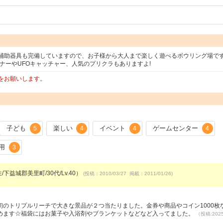
補助器具も完備していますので、お子様から大人まで楽しく遊べるボウリング場で
ナーやUFOキャッチャー、人気のプリクラもありますよ!
をお願いします。
子ども
楽しい
イベント
ゲームセンター
5
4
4
4
用
3
/下益城郡美里町/30代/Lv.40）
(投稿：2010/03/27 掲載：2011/01/26)
）
のトリプルリーチで大きな景品が２つ当たりました。金券や商品やコイン1000枚
めます☆福袋にはお菓子や入浴剤やブランケットなどなど入ってました。
（投稿:2025