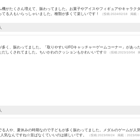
）
ム機がたくさん増えて、賑わってました。お菓子やアイスやフィギュアやキャラク
ってる人もいらっしゃいました。種類が多くて楽しいです！
（投稿:2024/02/18 掲載：
人
）
が多く、賑わってました。「取りやすいUFOキャッチャーゲームコーナー」があった
ただしくされてました。ちいかわのクッションもかわいいです☆
（投稿:2023/10/04
人
）
でる人や、夏休みの時期なので子どもが多く賑わってました。メダルのゲームが人
も人気なんですね☆並ばなくていいのは嬉しいです。
（投稿:2023/08/24 掲載：2023/08