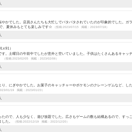
人
）
賑やかでした。店員さんたちも大忙しでバタバタされていたのが印象的でした。ガ
ので、夏休みもとても楽しみです☆
（投稿:2023/07/15 掲載：2023/07/18）
人
v.91）
です。土曜日の午前中でしたが意外と空いていました。子供はたくさんあるキャッ
。
（投稿:2023/02/05 掲載：2023/02/06）
人
）
より、にぎやかでした。お菓子のキャッチャーやポケモンのクレーンゲムなど、し
023/01/19 掲載：2023/01/23）
人
）
ったので、人も少なく、遊び放題でした。広さもゲームの数も結構あるので、すっ
ました。
（投稿:2022/12/19 掲載：2022/12/20）
人