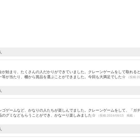
人
）
会が始まり、たくさんの人だかりができていました。クレーンゲームをして取れる
一等が当たり、棚から賞品を選ぶことができました。今回も大満足でした☆
（投稿:20
人
）
ンゴゲームなど、かなりの人たちが楽しんでました。クレーンゲームをして、「ガ
品のグミなどもらうことができ、かなーり楽しみました☆
（投稿:2024/08/15 掲載：
人