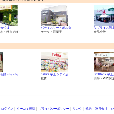
なかぐま
パティスリー・ポルタ
A-プライス熊
き・焼きそば・
ケーキ・洋菓子
食品全般
も服 ペケペケ
habita 宇土シティ店
SoftBank 宇
雑貨
携帯・PHS関
ログイン
クチコミ投稿
プライバシーポリシー
リンク
規約
運営会社
ひ