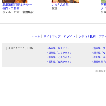
源泉湯宿 阿蘇ホテル 一
いまきん食堂
阿
番館・二番館
食堂
ク
ホテル・旅館・宿泊施設
公
ホーム
サイトマップ
ログイン
クチコミ投稿
プラ
全国のクチコミナビ(R)
・栃木県「栃ナビ！」
・熊本県「ひ
・福島県「ふくラボ！」
・新潟県「な
・群馬県「ぐんラボ！」
・香川県「さ
・石川県「金沢ラボ！」
・鹿児島県「
(C) HitBit