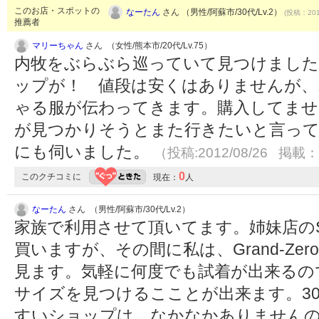
このお店・スポットの
なーたん
さん （男性/阿蘇市/30代/Lv.2）
(投稿：201
推薦者
マリーちゃん
さん （女性/熊本市/20代/Lv.75）
内牧をぶらぶら巡っていて見つけまし
ップが！ 値段は安くはありませんが、
ゃる服が伝わってきます。購入してませ
が見つかりそうとまた行きたいと言って
にも伺いました。
（投稿:2012/08/26 掲載：2
0
このクチコミに
現在：
人
なーたん
さん （男性/阿蘇市/30代/Lv.2）
家族で利用させて頂いてます。姉妹店のS
買いますが、その間に私は、Grand-Z
見ます。気軽に何度でも試着が出来るの
サイズを見つけるこことが出来ます。3
すいショップは、なかなかありません