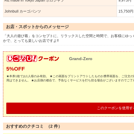
RE made in Tokyo Japan ポロシャツ
9,975円
Johnbull カーゴパンツ
15,750円
お店・スポットからのメッセージ
「大人の遊び着」をコンセプトに、リラックスした空間と時間で、お客様にゆっ
かで、とっても楽しいお店ですよ!!
Grand-Zero
5%OFF
★本券1枚でお1人様のみ有効。 ★この画面をプリントアウトしたものか携帯画面を、ご注文の
用はできません。 ★お店側の都合で、予告なくサービスを打ち切る場合がございますのでご了
このクーポンを使用す
おすすめのクチコミ （
2
件）