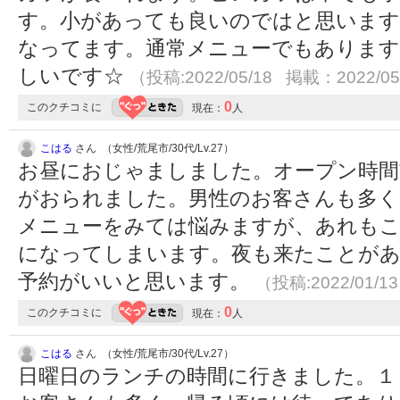
す。小があっても良いのではと思います
なってます。通常メニューでもあります
しいです☆
（投稿:2022/05/18 掲載：2022/05
0
このクチコミに
現在：
人
こはる
さん （女性/荒尾市/30代/Lv.27）
お昼におじゃましました。オープン時間
がおられました。男性のお客さんも多く
メニューをみては悩みますが、あれも
になってしまいます。夜も来たことがあ
予約がいいと思います。
（投稿:2022/01/1
0
このクチコミに
現在：
人
こはる
さん （女性/荒尾市/30代/Lv.27）
日曜日のランチの時間に行きました。１