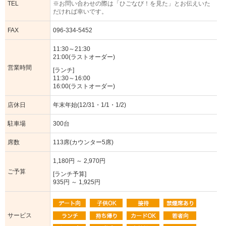
TEL
※お問い合わせの際は「ひごなび！を見た」とお伝えいた
だければ幸いです。
FAX
096-334-5452
11:30～21:30
21:00(ラストオーダー)
営業時間
[ランチ]
11:30～16:00
16:00(ラストオーダー)
店休日
年末年始(12/31・1/1・1/2)
駐車場
300台
席数
113席(カウンター5席)
1,180円 ～ 2,970円
ご予算
[ランチ予算]
935円 ～ 1,925円
サービス