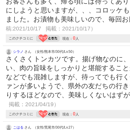
お客さんも多く、帰る頃には待ってあり
にしようと思いますが、、、コロッケも
ました。お漬物も美味しいので、毎回お
稿:2021/10/17 掲載：2021/10/17）
0
このクチコミに
現在：
人
シラノ
さん （女性/熊本市/30代/Lv.50）
さくさくトンカツです。揚げ物なのに
い、肉の旨味をしっかりと堪能すること
などでも混雑しますが、待ってでも行く
ァンが多いようで、県外の友だちの行き
りするほどなので、美味しくないはず
掲載：2021/04/19）
0
このクチコミに
現在：
人
こはる
さん （女性/荒尾市/30代/Lv.27）