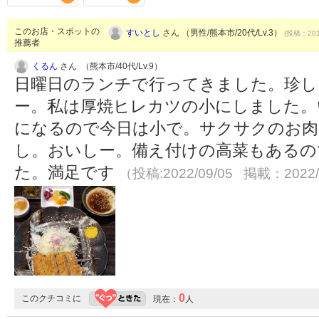
このお店・スポットの
すいとし
さん （男性/熊本市/20代/Lv.3）
(投稿：201
推薦者
くるん
さん （熊本市/40代/Lv.9）
日曜日のランチで行ってきました。珍し
ー。私は厚焼ヒレカツの小にしました。
になるので今日は小で。サクサクのお肉
し。おいしー。備え付けの高菜もあるの
た。満足です
（投稿:2022/09/05 掲載：2022/
0
このクチコミに
現在：
人