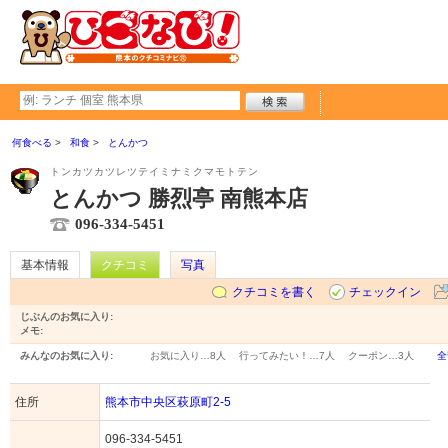
何食べる
和食
とんかつ
トンカツカツレツテイミナミクマモトテン
とんかつ 勝烈亭 南熊本店
096-334-5451
基本情報
クチコミ
写真
クチコミを書く
チェックイン
じぶんのお気に入り:
メモ:
みんなのお気に入り:
お気に入り…
8人
行ってみたい！…
7人
クーポン…
3人
全
住所
熊本市中央区萩原町2-5
096-334-5451