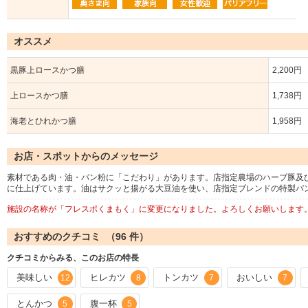
オススメ
黒豚上ロースかつ膳
2,200円
上ロースかつ膳
1,738円
海老とひれかつ膳
1,958円
お店・スポットからのメッセージ
素材である肉・油・パン粉に「こだわり」があります。店指定農場のハーブ豚及
に仕上げています。油はサクッと揚がる大豆油を使い、店指定ブレンドの特製パ
施設の名称が「フレスポくまもく」に変更になりました。よろしくお願いします
おすすめのクチコミ （
96
件）
クチコミからみる、このお店の特長
美味しい
ヒレカツ
トンカツ
おいしい
12
8
7
7
とんかつ
腹一杯
5
5