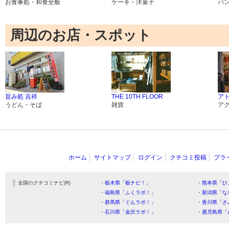
お食事処・和食全般
ケーキ・洋菓子
パ
周辺のお店・スポット
旨み処 吉祥
THE 10TH FLOOR
ア
うどん・そば
雑貨
ア
ホーム
サイトマップ
ログイン
クチコミ投稿
プラ
全国のクチコミナビ(R)
・栃木県「栃ナビ！」
・熊本県「ひ
・福島県「ふくラボ！」
・新潟県「な
・群馬県「ぐんラボ！」
・香川県「さ
・石川県「金沢ラボ！」
・鹿児島県「