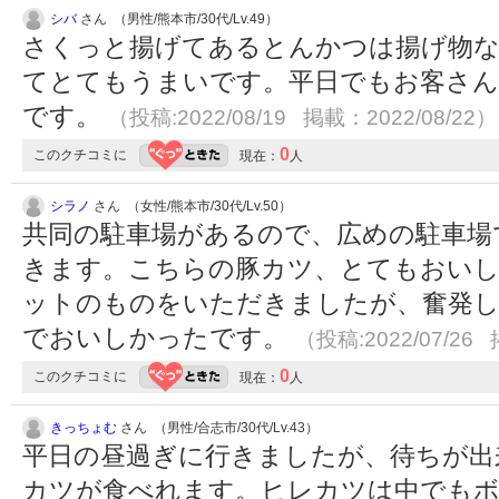
シバ
さん （男性/熊本市/30代/Lv.49）
さくっと揚げてあるとんかつは揚げ物
てとてもうまいです。平日でもお客さん
です。
（投稿:2022/08/19 掲載：2022/08/22）
0
このクチコミに
現在：
人
シラノ
さん （女性/熊本市/30代/Lv.50）
共同の駐車場があるので、広めの駐車場
きます。こちらの豚カツ、とてもおいし
ットのものをいただきましたが、奮発
でおいしかったです。
（投稿:2022/07/26 
0
このクチコミに
現在：
人
きっちょむ
さん （男性/合志市/30代/Lv.43）
平日の昼過ぎに行きましたが、待ちが出
カツが食べれます。ヒレカツは中でも