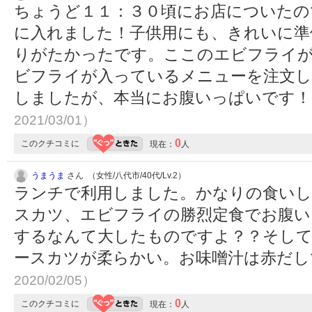
ちょうど１１：３０頃にお店についたの
に入れました！子供用にも、きれいに準
りがたかったです。ここのエビフライ
ビフライが入っているメニューを注文し
しましたが、本当にお腹いっぱいです
2021/03/01）
0
このクチコミに
現在：
人
うまうま
さん （女性/八代市/40代/Lv.2）
ランチで利用しました。かなりの食いし
スカツ、エビフライの勝烈定食でお腹い
するなんて大したものですよ？？そし
ースカツが柔らかい。お味噌汁は赤だ
2020/02/05）
0
このクチコミに
現在：
人